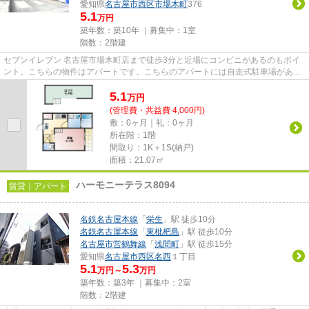
愛知県
名古屋市西区
市場木町
376
5.1
万円
築年数：築10年 ｜募集中：
1室
階数：2階建
セブンイレブン 名古屋市場木町店まで徒歩3分と近場にコンビニがあるのもポイ
ント。こちらの物件はアパートです。こちらのアパートには自走式駐車場があり
ます。魅力的な駅近の物件で...
5.1
万
円
(管理費・共益費 4,000円)
敷：0ヶ月｜礼：0ヶ月
所在階：1階
間取り：1K＋1S(納戸)
面積：21.07㎡
ハーモニーテラス8094
賃貸｜アパート
名鉄名古屋本線
「
栄生
」駅 徒歩10分
名鉄名古屋本線
「
東枇杷島
」駅 徒歩10分
名古屋市営鶴舞線
「
浅間町
」駅 徒歩15分
愛知県
名古屋市西区
名西
１丁目
5.1
5.3
万円～
万円
築年数：築3年 ｜募集中：
2室
階数：2階建