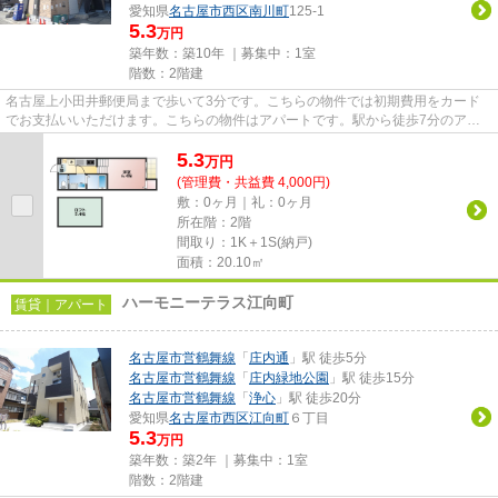
愛知県
名古屋市西区
南川町
125-1
5.3
万円
築年数：築10年 ｜募集中：
1室
階数：2階建
名古屋上小田井郵便局まで歩いて3分です。こちらの物件では初期費用をカード
でお支払いいただけます。こちらの物件はアパートです。駅から徒歩7分のアパ
ートで、電車での通勤にも便利...
5.3
万
円
(管理費・共益費 4,000円)
敷：0ヶ月｜礼：0ヶ月
所在階：2階
間取り：1K＋1S(納戸)
面積：20.10㎡
ハーモニーテラス江向町
賃貸｜アパート
名古屋市営鶴舞線
「
庄内通
」駅 徒歩5分
名古屋市営鶴舞線
「
庄内緑地公園
」駅 徒歩15分
名古屋市営鶴舞線
「
浄心
」駅 徒歩20分
愛知県
名古屋市西区
江向町
６丁目
5.3
万円
築年数：築2年 ｜募集中：
1室
階数：2階建