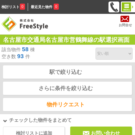
0
0
検討リスト
最近見た物件
お問合せ
名古屋市交通局名古屋市営鶴舞線の駅選択画面
58
該当物件
棟
93
空き数
件
駅で絞り込む
さらに条件を絞り込む
物件リクエスト
チェックした物件をまとめて
検討リストに追加
お問い合わせ