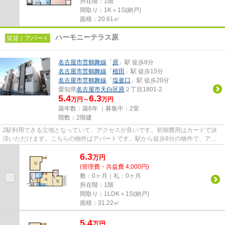
所在階：1階
間取り：1K＋1S(納戸)
面積：20.61㎡
ハーモニーテラス原
賃貸｜アパート
名古屋市営鶴舞線
「
原
」駅 徒歩8分
名古屋市営鶴舞線
「
植田
」駅 徒歩15分
名古屋市営鶴舞線
「
塩釜口
」駅 徒歩20分
愛知県
名古屋市天白区
原
２丁目1801-2
5.4
6.3
万円～
万円
築年数：築6年 ｜募集中：
2室
階数：2階建
2駅利用できる立地となっていて、アクセスが良いです。初期費用はカードで決
済いただけます。こちらの物件はアパートです。駅から徒歩8分の物件で、アク
セス良好です。できるだけ早め...
6.3
万
円
(管理費・共益費 4,000円)
敷：0ヶ月｜礼：0ヶ月
所在階：1階
間取り：1LDK＋1S(納戸)
面積：31.22㎡
5.4
万
円