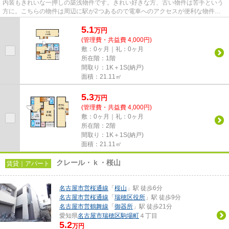
内装もきれいな一押しの築浅物件です。きれい好きな方、古い物件は苦手という
方に。こちらの物件は周辺に駅が2つあるので電車へのアクセスが便利な物件で
す。こちらの物件はアパートで...
5.1
万
円
(管理費・共益費 4,000円)
敷：0ヶ月｜礼：0ヶ月
所在階：1階
間取り：1K＋1S(納戸)
面積：21.11㎡
5.3
万
円
(管理費・共益費 4,000円)
敷：0ヶ月｜礼：0ヶ月
所在階：2階
間取り：1K＋1S(納戸)
面積：21.11㎡
クレール・ｋ・桜山
賃貸｜アパート
名古屋市営桜通線
「
桜山
」駅 徒歩6分
名古屋市営桜通線
「
瑞穂区役所
」駅 徒歩9分
名古屋市営鶴舞線
「
御器所
」駅 徒歩21分
愛知県
名古屋市瑞穂区
駒場町
４丁目
5.2
万円