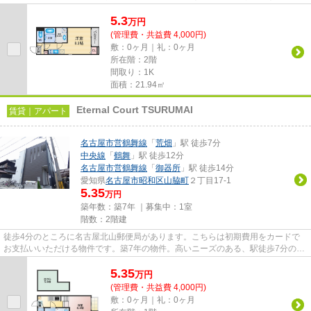
魅力となっています。駅まで徒...
5.3
万
円
(管理費・共益費 4,000円)
敷：0ヶ月｜礼：0ヶ月
所在階：2階
間取り：1K
面積：21.94㎡
Eternal Court TSURUMAI
賃貸｜アパート
名古屋市営鶴舞線
「
荒畑
」駅 徒歩7分
中央線
「
鶴舞
」駅 徒歩12分
名古屋市営鶴舞線
「
御器所
」駅 徒歩14分
愛知県
名古屋市昭和区
山脇町
２丁目17-1
5.35
万円
築年数：築7年 ｜募集中：
1室
階数：2階建
徒歩4分のところに名古屋北山郵便局があります。こちらは初期費用をカードで
お支払いいただける物件です。築7年の物件。高いニーズのある、駅徒歩7分の物
件です。当社スタッフが地域の...
5.35
万
円
(管理費・共益費 4,000円)
敷：0ヶ月｜礼：0ヶ月