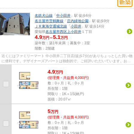
名鉄犬山線
「
中小田井
」駅 徒歩6分
名古屋市営鶴舞線
「
庄内緑地公園
」駅 徒歩9分
ＪＲ東海交通城北線
「
小田井
」駅 徒歩14分
愛知県
名古屋市西区
上小田井
１丁目
4.9
5.1
万円～
万円
築年数：築1年未満 ｜募集中：
3室
階数：2階建
近くにはファミリーマート 中小田井二丁目店(徒歩7分)がありちょっとした買い物
に便利です。デザイナーズアパートは独創的で、ご好評いただいています。お使
いいただける駅は2駅あり、...
4.9
万
円
(管理費・共益費 4,000円)
敷：0ヶ月｜礼：0ヶ月
所在階：1階
間取り：1K＋1S(納戸)
面積：20.07㎡
5
万
円
(管理費・共益費 4,000円)
敷：0ヶ月｜礼：0ヶ月
所在階：1階
間取り：1K＋1S(納戸)