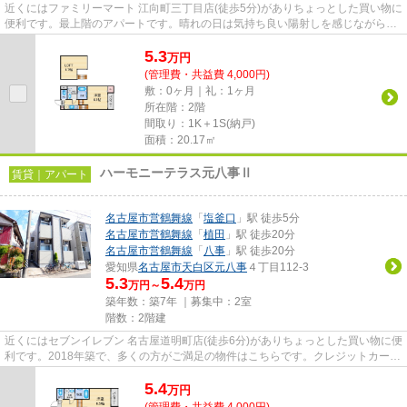
近くにはファミリーマート 江向町三丁目店(徒歩5分)がありちょっとした買い物に
便利です。最上階のアパートです。晴れの日は気持ち良い陽射しを感じながら一
日が始まる、魅力溢れる物...
5.3
万
円
(管理費・共益費 4,000円)
敷：0ヶ月｜礼：1ヶ月
所在階：2階
間取り：1K＋1S(納戸)
面積：20.17㎡
ハーモニーテラス元八事Ⅱ
賃貸｜アパート
名古屋市営鶴舞線
「
塩釜口
」駅 徒歩5分
名古屋市営鶴舞線
「
植田
」駅 徒歩20分
名古屋市営鶴舞線
「
八事
」駅 徒歩20分
愛知県
名古屋市天白区
元八事
４丁目112-3
5.3
5.4
万円～
万円
築年数：築7年 ｜募集中：
2室
階数：2階建
近くにはセブンイレブン 名古屋道明町店(徒歩6分)がありちょっとした買い物に便
利です。2018年築で、多くの方がご満足の物件はこちらです。クレジットカード
で初期費用がお支払いいた...
5.4
万
円