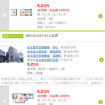
歩10分の物件です。名古屋市西...
5.2
万
円
(管理費・共益費 4,000円)
敷：0ヶ月｜礼：0ヶ月
所在階：2階
間取り：1K＋1S(納戸)
面積：20.10㎡
REGALEST-KLC名西
賃貸｜アパート
名古屋市営鶴舞線
「
浄心
」駅 徒歩12分
名鉄名古屋本線
「
東枇杷島
」駅 徒歩18分
名古屋市営鶴舞線
「
浅間町
」駅 徒歩17分
愛知県
名古屋市西区
名西
２丁目17-8
5.2
万円
築年数：築4年 ｜募集中：
1室
階数：3階建
利便性の高い設備も充実した、高ニーズな2022年築の物件です。こだわり派の方
も満足度の高いデザイナーズ物件です。こちらの物件はアパートです。徒歩12分
で駅へのアクセスが可能な物...
5.2
万
円
(管理費・共益費 3,000円)
敷：0ヶ月｜礼：0ヶ月
所在階：1階