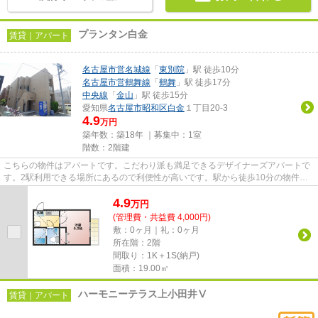
プランタン白金
賃貸｜アパート
名古屋市営名城線
「
東別院
」駅 徒歩10分
名古屋市営鶴舞線
「
鶴舞
」駅 徒歩17分
中央線
「
金山
」駅 徒歩15分
愛知県
名古屋市昭和区
白金
１丁目20-3
4.9
万円
築年数：築18年 ｜募集中：
1室
階数：2階建
こちらの物件はアパートです。こだわり派も満足できるデザイナーズアパートで
す。2駅利用できる場所にあるので利便性が高いです。駅から徒歩10分の物件
で、アクセス良好です。できるだ...
4.9
万
円
(管理費・共益費 4,000円)
敷：0ヶ月｜礼：0ヶ月
所在階：2階
間取り：1K＋1S(納戸)
面積：19.00㎡
ハーモニーテラス上小田井Ⅴ
賃貸｜アパート