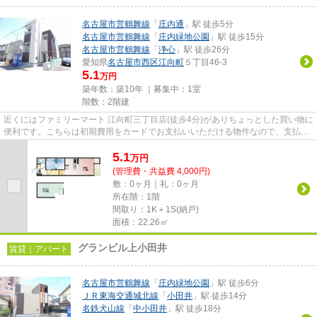
名古屋市営鶴舞線
「
庄内通
」駅 徒歩5分
名古屋市営鶴舞線
「
庄内緑地公園
」駅 徒歩15分
名古屋市営鶴舞線
「
浄心
」駅 徒歩26分
愛知県
名古屋市西区
江向町
５丁目46-3
5.1
万円
築年数：築10年 ｜募集中：
1室
階数：2階建
近くにはファミリーマート 江向町三丁目店(徒歩4分)がありちょっとした買い物に
便利です。こちらは初期費用をカードでお支払いいただける物件なので、支払い
手続きの手間が省けます。...
5.1
万
円
(管理費・共益費 4,000円)
敷：0ヶ月｜礼：0ヶ月
所在階：1階
間取り：1K＋1S(納戸)
面積：22.26㎡
グランビル上小田井
賃貸｜アパート
名古屋市営鶴舞線
「
庄内緑地公園
」駅 徒歩6分
ＪＲ東海交通城北線
「
小田井
」駅 徒歩14分
名鉄犬山線
「
中小田井
」駅 徒歩18分