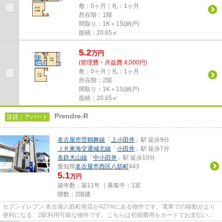
敷：0ヶ月｜礼：1ヶ月
所在階：1階
間取り：1K＋1S(納戸)
面積：20.65㎡
5.2
万
円
(管理費・共益費 4,000円)
敷：0ヶ月｜礼：1ヶ月
所在階：2階
間取り：1K＋1S(納戸)
面積：20.65㎡
Prendre-R
賃貸｜アパート
名古屋市営鶴舞線
「
上小田井
」駅 徒歩9分
ＪＲ東海交通城北線
「
小田井
」駅 徒歩7分
名鉄犬山線
「
中小田井
」駅 徒歩10分
愛知県
名古屋市西区
八筋町
443
5.1
万円
築年数：築11年 ｜募集中：
1室
階数：2階建
セブンイレブン 名古屋八筋町南店が427mにある物件です。電車での移動がより
便利になる、2駅利用可能な物件です。こちらは初期費用をカードでお支払いい