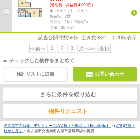
(管理費・共益費 4,000円)
敷：0ヶ月｜礼：1ヶ月
所在階：2階
間取り：1K＋1S(納戸)
面積：20.70㎡
該当公開件数
58
棟 空き数
93
件
1-20
棟表示
1
2
3
<<前へ
次へ>>
最初
チェックした物件をまとめて
検討リストに追加
お問い合わせ
さらに条件を絞り込む
物件リクエスト
名古屋市の新築、デザイナーズの賃貸・不動産は【FreeStyle】
>
(賃貸)路線・
駅から探す
>
名古屋市交通局名古屋市営鶴舞線の賃貸