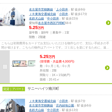
名古屋市営鶴舞線
「
上小田井
」駅 徒歩9分
ＪＲ東海交通城北線
「
小田井
」駅 徒歩17分
名鉄犬山線
「
中小田井
」駅 徒歩22分
愛知県
名古屋市西区
円明町
68-6
5.25
万円
築年数：築8年 ｜募集中：
1室
階数：2階建
こちらは初期費用をカードでお支払いいただける物件なので、支払い手続きの手
間が省けます。こちらの物件はアパートです。ゴミ出しを楽にするために、遠く
まで行かずに済むゴミ置き場...
5.25
万
円
(管理費・共益費 4,000円)
敷：0ヶ月｜礼：0ヶ月
所在階：2階
間取り：1K＋1S(納戸)
面積：20.41㎡
サニーハイツ南川町
賃貸｜アパート
ＪＲ東海交通城北線
「
小田井
」駅 徒歩7分
名古屋市営鶴舞線
「
庄内緑地公園
」駅 徒歩6分
名鉄犬山線
「
中小田井
」駅 徒歩13分