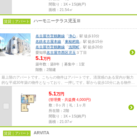
間取り：1K＋1S(納戸)
面積：21.54㎡
ハーモニーテラス児玉Ⅲ
賃貸｜アパート
名古屋市営鶴舞線
「
浄心
」駅 徒歩10分
名鉄名古屋本線
「
東枇杷島
」駅 徒歩15分
名古屋市営鶴舞線
「
浅間町
」駅 徒歩20分
愛知県
名古屋市西区
児玉
３丁目
5.1
万円
築年数：築8年 ｜募集中：
1室
階数：2階建
最上階のアパートです。こちらの物件はアパートです。清潔感のある室内が魅力
的な平成30年築の物件となっており、一押しです。駅から徒歩10分にある物件な
ので、電車利用が多い方にオ...
5.1
万
円
(管理費・共益費 4,000円)
敷：0ヶ月｜礼：1ヶ月
所在階：2階
間取り：1K＋1S(納戸)
面積：21.07㎡
ARVITA
賃貸｜アパート