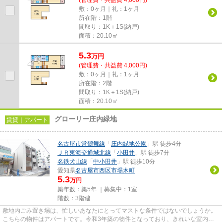
(管理費・共益費 4,000円)
敷：0ヶ月｜礼：1ヶ月
所在階：1階
間取り：1K＋1S(納戸)
面積：20.10㎡
5.3
万
円
(管理費・共益費 4,000円)
敷：0ヶ月｜礼：1ヶ月
所在階：2階
間取り：1K＋1S(納戸)
面積：20.10㎡
グローリー庄内緑地
賃貸｜アパート
名古屋市営鶴舞線
「
庄内緑地公園
」駅 徒歩4分
ＪＲ東海交通城北線
「
小田井
」駅 徒歩7分
名鉄犬山線
「
中小田井
」駅 徒歩10分
愛知県
名古屋市西区
市場木町
5.3
万円
築年数：築5年 ｜募集中：
1室
階数：3階建
敷地内ごみ置き場は、忙しいあなたにとってマストな条件ではないでしょうか。
こちらの物件はアパートです。令和3年築の物件となっており、きれいな室内が