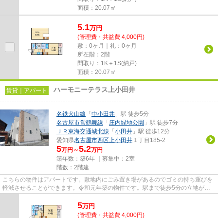
面積：20.07㎡
5.1
万
円
(管理費・共益費 4,000円)
敷：0ヶ月｜礼：0ヶ月
所在階：2階
間取り：1K＋1S(納戸)
面積：20.07㎡
ハーモニーテラス上小田井
賃貸｜アパート
名鉄犬山線
「
中小田井
」駅 徒歩5分
名古屋市営鶴舞線
「
庄内緑地公園
」駅 徒歩7分
ＪＲ東海交通城北線
「
小田井
」駅 徒歩12分
愛知県
名古屋市西区
上小田井
１丁目185-2
5
5.2
万円～
万円
築年数：築6年 ｜募集中：
2室
階数：2階建
こちらの物件はアパートです。敷地内にごみ置き場があるのでゴミの持ち運びを
軽減させることができます。令和元年築の物件です。駅まで徒歩5分の立地が魅
力的な、利便性の高い物件です...
5
万
円
(管理費・共益費 4,000円)