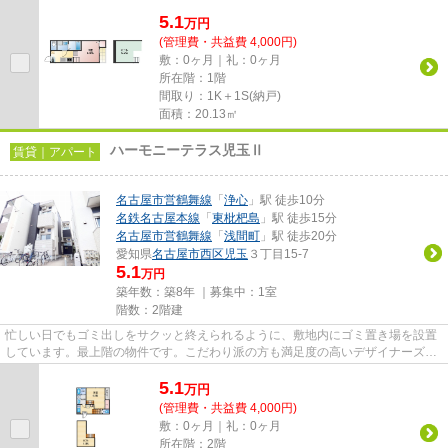
ただける物件です。駅から徒歩9...
5.1
万
円
(管理費・共益費 4,000円)
敷：0ヶ月｜礼：0ヶ月
所在階：1階
間取り：1K＋1S(納戸)
面積：20.13㎡
ハーモニーテラス児玉Ⅱ
賃貸｜アパート
名古屋市営鶴舞線
「
浄心
」駅 徒歩10分
名鉄名古屋本線
「
東枇杷島
」駅 徒歩15分
名古屋市営鶴舞線
「
浅間町
」駅 徒歩20分
愛知県
名古屋市西区
児玉
３丁目15-7
5.1
万円
築年数：築8年 ｜募集中：
1室
階数：2階建
忙しい日でもゴミ出しをサクッと終えられるように、敷地内にゴミ置き場を設置
しています。最上階の物件です。こだわり派の方も満足度の高いデザイナーズ物
件です。駅から徒歩10分にあ...
5.1
万
円
(管理費・共益費 4,000円)
敷：0ヶ月｜礼：0ヶ月
所在階：2階