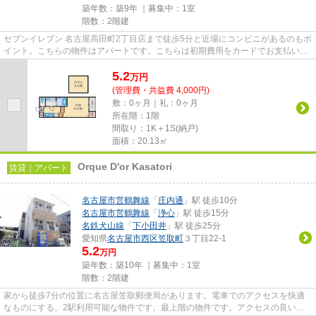
築年数：築9年 ｜募集中：
1室
階数：2階建
セブンイレブン 名古屋高田町2丁目店まで徒歩5分と近場にコンビニがあるのもポ
イント。こちらの物件はアパートです。こちらは初期費用をカードでお支払いい
ただける物件なので、支払い...
5.2
万
円
(管理費・共益費 4,000円)
敷：0ヶ月｜礼：0ヶ月
所在階：1階
間取り：1K＋1S(納戸)
面積：20.13㎡
Orque D'or Kasatori
賃貸｜アパート
名古屋市営鶴舞線
「
庄内通
」駅 徒歩10分
名古屋市営鶴舞線
「
浄心
」駅 徒歩15分
名鉄犬山線
「
下小田井
」駅 徒歩25分
愛知県
名古屋市西区
笠取町
３丁目22-1
5.2
万円
築年数：築10年 ｜募集中：
1室
階数：2階建
家から徒歩7分の位置に名古屋笠取郵便局があります。電車でのアクセスを快適
なものにする、2駅利用可能な物件です。最上階の物件です。アクセスの良い徒