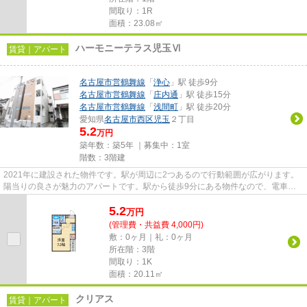
間取り：1R
面積：23.08㎡
ハーモニーテラス児玉Ⅵ
賃貸｜アパート
名古屋市営鶴舞線
「
浄心
」駅 徒歩9分
名古屋市営鶴舞線
「
庄内通
」駅 徒歩15分
名古屋市営鶴舞線
「
浅間町
」駅 徒歩20分
愛知県
名古屋市西区
児玉
２丁目
5.2
万円
築年数：築5年 ｜募集中：
1室
階数：3階建
2021年に建設された物件です。駅が周辺に2つあるので行動範囲が広がります。
陽当りの良さが魅力のアパートです。駅から徒歩9分にある物件なので、電車利
用が多い方にオススメです。当...
5.2
万
円
(管理費・共益費 4,000円)
敷：0ヶ月｜礼：0ヶ月
所在階：3階
間取り：1K
面積：20.11㎡
クリアス
賃貸｜アパート