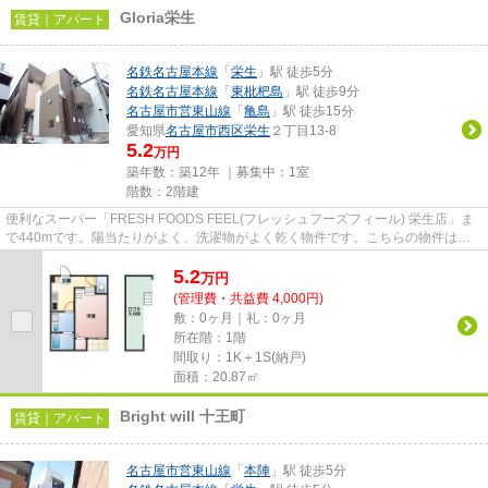
Gloria栄生
賃貸｜アパート
名鉄名古屋本線
「
栄生
」駅 徒歩5分
名鉄名古屋本線
「
東枇杷島
」駅 徒歩9分
名古屋市営東山線
「
亀島
」駅 徒歩15分
愛知県
名古屋市西区
栄生
２丁目13-8
5.2
万円
築年数：築12年 ｜募集中：
1室
階数：2階建
便利なスーパー「FRESH FOODS FEEL(フレッシュフーズフィール) 栄生店」ま
で440mです。陽当たりがよく、洗濯物がよく乾く物件です。こちらの物件はア
パートです。徒歩5分の位置に駅が...
5.2
万
円
(管理費・共益費 4,000円)
敷：0ヶ月｜礼：0ヶ月
所在階：1階
間取り：1K＋1S(納戸)
面積：20.87㎡
Bright will 十王町
賃貸｜アパート
名古屋市営東山線
「
本陣
」駅 徒歩5分