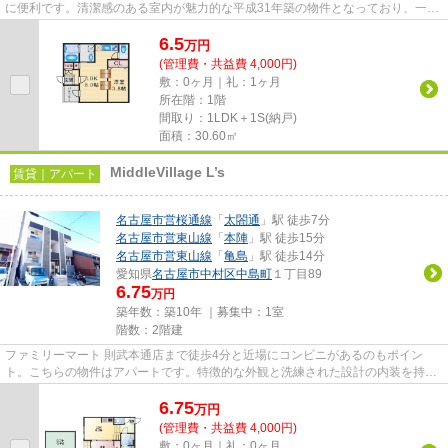
に便利です。清潔感のある室内が魅力的な平成31年築の物件となっており、一押
しです。陽当たりが良いので...
6.5
万
円
(管理費・共益費 4,000円)
敷：0ヶ月｜礼：1ヶ月
所在階：1階
間取り：1LDK＋1S(納戸)
面積：30.60㎡
MiddleVillage L’s
賃貸｜アパート
名古屋市営桜通線
「
太閤通
」駅 徒歩7分
名古屋市営東山線
「
本陣
」駅 徒歩15分
名古屋市営東山線
「
亀島
」駅 徒歩14分
愛知県
名古屋市中村区
中島町
１丁目89
6.75
万円
築年数：築10年 ｜募集中：
1室
階数：2階建
ファミリーマート 則武本通店まで徒歩4分と近場にコンビニがあるのもポイン
ト。こちらの物件はアパートです。特徴的な外観と洗練された設計の内装を持つ
デザイナーズ。駅から徒歩7分に...
6.75
万
円
(管理費・共益費 4,000円)
敷：0ヶ月｜礼：0ヶ月