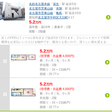
名鉄名古屋本線
「
栄生
」駅 徒歩5分
名古屋市営東山線
「
本陣
」駅 徒歩8分
名古屋市営東山線
「
亀島
」駅 徒歩10分
愛知県
名古屋市中村区
大日町
4-17
5.2
万円
築年数：築16年 ｜募集中：
2室
階数：2階建
近くのFEEL(フィール) 栄生店まで徒歩5分で行けます。クレジットカードで初期
費用をお支払いいただける物件です。陽当りも良いので、清々しい朝を迎えるこ
とのできる物件です。徒歩5分...
5.2
万
円
(管理費・共益費 4,000円)
敷：0ヶ月｜礼：0ヶ月
所在階：1階
間取り：1K＋1S(納戸)
面積：20.77㎡
5.2
万
円
(管理費・共益費 4,000円)
敷：0ヶ月｜礼：0ヶ月
所在階：2階
間取り：1K＋1S(納戸)
面積：20.77㎡