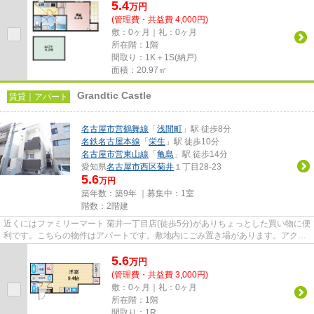
5.4
万
円
(管理費・共益費 4,000円)
敷：0ヶ月｜礼：0ヶ月
所在階：1階
間取り：1K＋1S(納戸)
面積：20.97㎡
Grandtic Castle
賃貸｜アパート
名古屋市営鶴舞線
「
浅間町
」駅 徒歩8分
名鉄名古屋本線
「
栄生
」駅 徒歩10分
名古屋市営東山線
「
亀島
」駅 徒歩14分
愛知県
名古屋市西区
菊井
１丁目28-23
5.6
万円
築年数：築9年 ｜募集中：
1室
階数：2階建
近くにはファミリーマート 菊井一丁目店(徒歩5分)がありちょっとした買い物に便
利です。こちらの物件はアパートです。敷地内にごみ置き場があります。アクセ
スの良い徒歩8分の物件です...
5.6
万
円
(管理費・共益費 3,000円)
敷：0ヶ月｜礼：0ヶ月
所在階：1階
間取り：1R