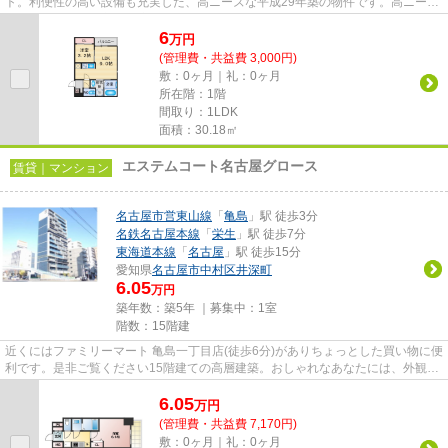
ト。利便性の高い設備も充実した、高ニーズな平成29年築の物件です。高ニーズ
である、陽当りの良い環境を...
6
万
円
(管理費・共益費 3,000円)
敷：0ヶ月｜礼：0ヶ月
所在階：1階
間取り：1LDK
面積：30.18㎡
エステムコート名古屋グロース
賃貸｜マンション
名古屋市営東山線
「
亀島
」駅 徒歩3分
名鉄名古屋本線
「
栄生
」駅 徒歩7分
東海道本線
「
名古屋
」駅 徒歩15分
愛知県
名古屋市中村区
井深町
6.05
万円
築年数：築5年 ｜募集中：
1室
階数：15階建
近くにはファミリーマート 亀島一丁目店(徒歩6分)がありちょっとした買い物に便
利です。是非ご覧ください15階建ての高層建築。おしゃれなあなたには、外観タ
イル張りの物件がおすすめ...
6.05
万
円
(管理費・共益費 7,170円)
敷：0ヶ月｜礼：0ヶ月