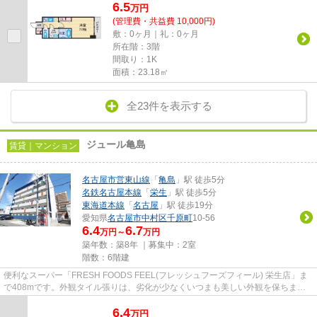
6.5
万
円
(管理費・共益費 10,000円)
敷：0ヶ月｜礼：0ヶ月
所在階：3階
間取り：1K
面積：23.18㎡
全23件を表示する
ジュール亀島
賃貸｜マンション
名古屋市営東山線
「
亀島
」駅 徒歩5分
名鉄名古屋本線
「
栄生
」駅 徒歩5分
東海道本線
「
名古屋
」駅 徒歩19分
愛知県
名古屋市中村区
千原町
10-56
6.4
6.7
万円～
万円
築年数：築8年 ｜募集中：
2室
階数：6階建
便利なスーパー「FRESH FOODS FEEL(フレッシュフーズフィール) 栄生店」ま
で408mです。外観タイル張りは、劣化が少なくいつまも美しい外観を保ちま
す。クレジットカードで初期費用を...
6.4
万
円