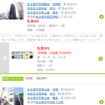
名古屋市営鶴舞線
「
浅間町
」駅 徒歩8分
名鉄名古屋本線
「
栄生
」駅 徒歩20分
名古屋市営東山線
「
亀島
」駅 徒歩22分
愛知県
名古屋市西区
押切
２丁目1-29
5.9
万円
築年数：築2年 ｜募集中：
1室
階数：15階建
スーパー「FEEL(フィール) 花の木店」が物件から226mのところにあります。陽
当たりが良いので、洗濯物が臭わずに乾きます。こちらの物件はマンションで
す。共用部にはエレベータ・敷地...
5.9
万
円
(管理費・共益費 10,000円)
敷：0ヶ月｜礼：0ヶ月
所在階：7階
間取り：1K
面積：22.80㎡
ONE HEART
賃貸｜アパート
名古屋市営東山線
「
本陣
」駅 徒歩5分
名鉄名古屋本線
「
栄生
」駅 徒歩8分
名古屋市営東山線
「
亀島
」駅 徒歩12分
愛知県
名古屋市中村区
十王町