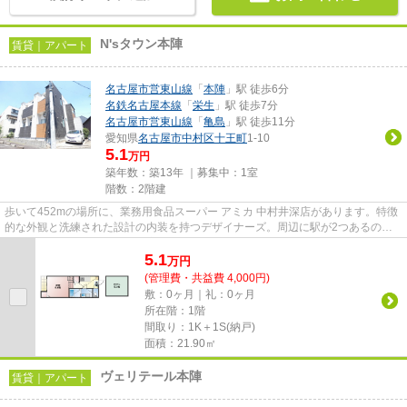
N'sタウン本陣
賃貸｜アパート
名古屋市営東山線
「
本陣
」駅 徒歩6分
名鉄名古屋本線
「
栄生
」駅 徒歩7分
名古屋市営東山線
「
亀島
」駅 徒歩11分
愛知県
名古屋市中村区
十王町
1-10
5.1
万円
築年数：築13年 ｜募集中：
1室
階数：2階建
歩いて452mの場所に、業務用食品スーパー アミカ 中村井深店があります。特徴
的な外観と洗練された設計の内装を持つデザイナーズ。周辺に駅が2つあるので
電車での移動が便利です。幅広...
5.1
万
円
(管理費・共益費 4,000円)
敷：0ヶ月｜礼：0ヶ月
所在階：1階
間取り：1K＋1S(納戸)
面積：21.90㎡
ヴェリテール本陣
賃貸｜アパート