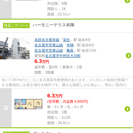
所在階：5階
間取り：1K
面積：22.51㎡
ハーモニーテラス本陣
賃貸｜アパート
名鉄名古屋本線
「
栄生
」駅 徒歩8分
名古屋市営東山線
「
本陣
」駅 徒歩8分
名古屋市営東山線
「
亀島
」駅 徒歩13分
愛知県
名古屋市中村区
大日町
6.3
万円
築年数：築3年 ｜募集中：
1室
階数：3階建
歩いて267mのところに名古屋栄生郵便局があります。ゴミ出しの負担が軽減で
きる敷地内ごみ置き場付き物件です。暖かな陽射しが心地よい、明るい室内の物
件となっています。徒歩8分に駅...
6.3
万
円
(管理費・共益費 4,000円)
敷：0ヶ月｜礼：0ヶ月
所在階：1階
間取り：1LDK
面積：30.81㎡