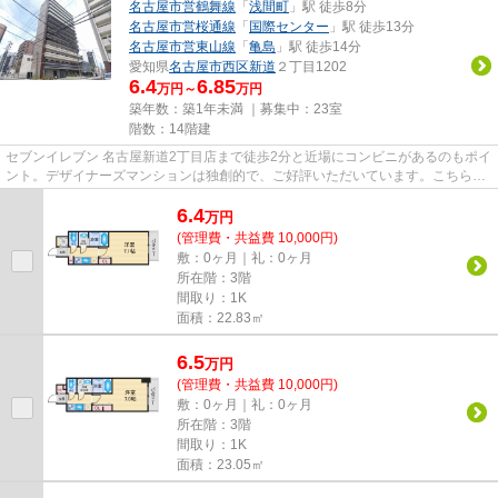
名古屋市営鶴舞線
「
浅間町
」駅 徒歩8分
名古屋市営桜通線
「
国際センター
」駅 徒歩13分
名古屋市営東山線
「
亀島
」駅 徒歩14分
愛知県
名古屋市西区
新道
２丁目1202
6.4
6.85
万円～
万円
築年数：築1年未満 ｜募集中：
23室
階数：14階建
セブンイレブン 名古屋新道2丁目店まで徒歩2分と近場にコンビニがあるのもポイ
ント。デザイナーズマンションは独創的で、ご好評いただいています。こちらの
マンションは機械式駐車場が...
6.4
万
円
(管理費・共益費 10,000円)
敷：0ヶ月｜礼：0ヶ月
所在階：3階
間取り：1K
面積：22.83㎡
6.5
万
円
(管理費・共益費 10,000円)
敷：0ヶ月｜礼：0ヶ月
所在階：3階
間取り：1K
面積：23.05㎡