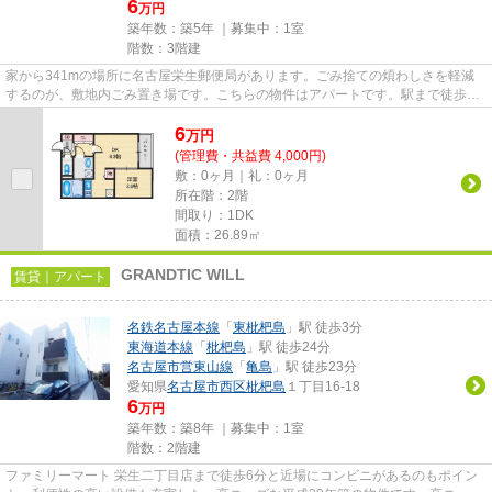
6
万円
築年数：築5年 ｜募集中：
1室
階数：3階建
家から341mの場所に名古屋栄生郵便局があります。ごみ捨ての煩わしさを軽減
するのが、敷地内ごみ置き場です。こちらの物件はアパートです。駅まで徒歩5
分の位置に立地する、アクセス良...
6
万
円
(管理費・共益費 4,000円)
敷：0ヶ月｜礼：0ヶ月
所在階：2階
間取り：1DK
面積：26.89㎡
GRANDTIC WILL
賃貸｜アパート
名鉄名古屋本線
「
東枇杷島
」駅 徒歩3分
東海道本線
「
枇杷島
」駅 徒歩24分
名古屋市営東山線
「
亀島
」駅 徒歩23分
愛知県
名古屋市西区
枇杷島
１丁目16-18
6
万円
築年数：築8年 ｜募集中：
1室
階数：2階建
ファミリーマート 栄生二丁目店まで徒歩6分と近場にコンビニがあるのもポイン