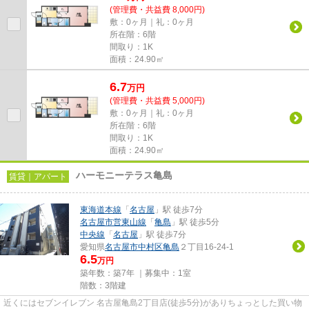
(管理費・共益費 8,000円)
敷：0ヶ月｜礼：0ヶ月
所在階：6階
間取り：1K
面積：24.90㎡
6.7
万
円
(管理費・共益費 5,000円)
敷：0ヶ月｜礼：0ヶ月
所在階：6階
間取り：1K
面積：24.90㎡
ハーモニーテラス亀島
賃貸｜アパート
東海道本線
「
名古屋
」駅 徒歩7分
名古屋市営東山線
「
亀島
」駅 徒歩5分
中央線
「
名古屋
」駅 徒歩7分
愛知県
名古屋市中村区
亀島
２丁目16-24-1
6.5
万円
築年数：築7年 ｜募集中：
1室
階数：3階建
近くにはセブンイレブン 名古屋亀島2丁目店(徒歩5分)がありちょっとした買い物