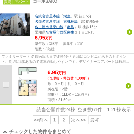
コーポSAKO
賃貸｜アパート
名鉄名古屋本線
「
栄生
」駅 徒歩5分
名鉄名古屋本線
「
東枇杷島
」駅 徒歩5分
名古屋市営東山線
「
亀島
」駅 徒歩15分
愛知県
名古屋市西区
栄生
２丁目13-15
6.95
万円
築年数：築8年 ｜募集中：
1室
階数：3階建
ファミリーマート 名鉄病院店まで徒歩4分と近場にコンビニがあるのもポイン
ト。周辺に2駅あるので電車通勤しやすいです。デザイナーズアパートは独創的
で、ご好評いただいています。徒...
6.95
万
円
(管理費・共益費 4,000円)
敷：0ヶ月｜礼：0ヶ月
所在階：2階
間取り：1LDK＋1S(納戸)
面積：31.50㎡
該当公開件数
24
棟 空き数
61
件
1-20
棟表示
1
2
<<前へ
次へ>>
最初
チェックした物件をまとめて