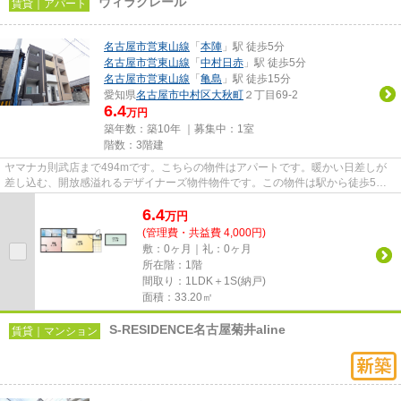
ヴィラクレール
賃貸｜アパート
名古屋市営東山線
「
本陣
」駅 徒歩5分
名古屋市営東山線
「
中村日赤
」駅 徒歩5分
名古屋市営東山線
「
亀島
」駅 徒歩15分
愛知県
名古屋市中村区
大秋町
２丁目69-2
6.4
万円
築年数：築10年 ｜募集中：
1室
階数：3階建
ヤマナカ則武店まで494mです。こちらの物件はアパートです。暖かい日差しが
差し込む、開放感溢れるデザイナーズ物件物件です。この物件は駅から徒歩5分
の物件です。できるだけ早めに不...
6.4
万
円
(管理費・共益費 4,000円)
敷：0ヶ月｜礼：0ヶ月
所在階：1階
間取り：1LDK＋1S(納戸)
面積：33.20㎡
S-RESIDENCE名古屋菊井aline
賃貸｜マンション