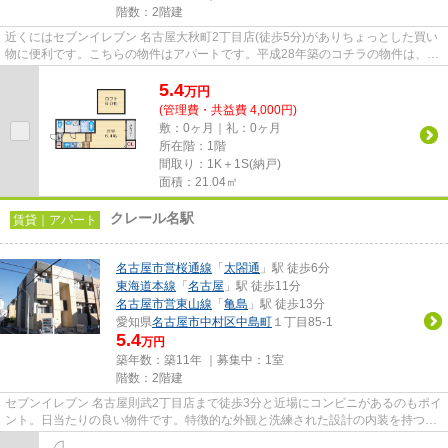
階数：2階建
近くにはセブンイレブン 名古屋大秋町2丁目店(徒歩5分)がありちょっとした買い
物に便利です。こちらの物件はアパートです。平成28年築のコチラの物件は、落
ち着きのある室内が魅力的で...
5.4
万
円
(管理費・共益費 4,000円)
敷：0ヶ月｜礼：0ヶ月
所在階：1階
間取り：1K＋1S(納戸)
面積：21.04㎡
クレール名駅
賃貸｜アパート
名古屋市営桜通線
「
太閤通
」駅 徒歩6分
東海道本線
「
名古屋
」駅 徒歩11分
名古屋市営東山線
「
亀島
」駅 徒歩13分
愛知県
名古屋市中村区
中島町
１丁目85-1
5.4
万円
築年数：築11年 ｜募集中：
1室
階数：2階建
セブンイレブン 名古屋則武2丁目店まで徒歩3分と近場にコンビニがあるのもポイ
ント。日当たりの良い物件です。特徴的な外観と洗練された設計の内装を持つデ
ザイナーズ。こちらは徒歩6...