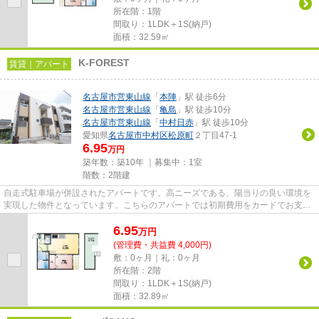
所在階：1階
間取り：1LDK＋1S(納戸)
面積：32.59㎡
K-FOREST
賃貸｜アパート
名古屋市営東山線
「
本陣
」駅 徒歩6分
名古屋市営東山線
「
亀島
」駅 徒歩10分
名古屋市営東山線
「
中村日赤
」駅 徒歩10分
愛知県
名古屋市中村区
松原町
２丁目47-1
6.95
万円
築年数：築10年 ｜募集中：
1室
階数：2階建
自走式駐車場が併設されたアパートです。高ニーズである、陽当りの良い環境を
実現した物件となっています。こちらのアパートでは初期費用をカードでお支払
いいただけます。駅から徒歩6...
6.95
万
円
(管理費・共益費 4,000円)
敷：0ヶ月｜礼：0ヶ月
所在階：2階
間取り：1LDK＋1S(納戸)
面積：32.89㎡