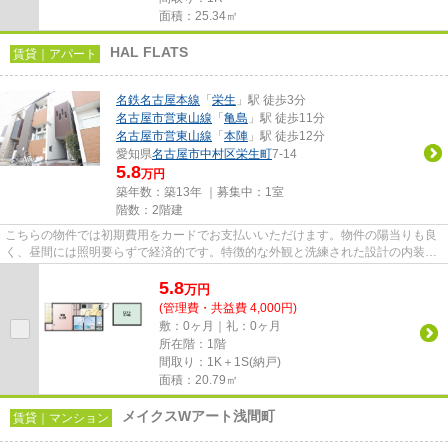
面積：25.34㎡
HAL FLATS
賃貸｜アパート
名鉄名古屋本線
「
栄生
」駅 徒歩3分
名古屋市営東山線
「
亀島
」駅 徒歩11分
名古屋市営東山線
「
本陣
」駅 徒歩12分
愛知県
名古屋市中村区
栄生町
7-14
5.8
万円
築年数：築13年 ｜募集中：
1室
階数：2階建
こちらの物件では初期費用をカードでお支払いいただけます。物件の陽当りも良
く、昼間には照明要らずで経済的です。特徴的な外観と洗練された設計の内装を
持つデザイナーズ。徒歩3分で...
5.8
万
円
(管理費・共益費 4,000円)
敷：0ヶ月｜礼：0ヶ月
所在階：1階
間取り：1K＋1S(納戸)
面積：20.79㎡
メイクスWアート浅間町
賃貸｜マンション