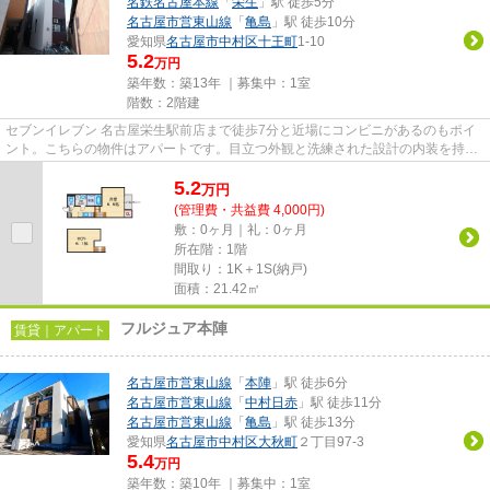
名鉄名古屋本線
「
栄生
」駅 徒歩5分
名古屋市営東山線
「
亀島
」駅 徒歩10分
愛知県
名古屋市中村区
十王町
1-10
5.2
万円
築年数：築13年 ｜募集中：
1室
階数：2階建
セブンイレブン 名古屋栄生駅前店まで徒歩7分と近場にコンビニがあるのもポイ
ント。こちらの物件はアパートです。目立つ外観と洗練された設計の内装を持つ
デザイナーズ。徒歩5分の位置...
5.2
万
円
(管理費・共益費 4,000円)
敷：0ヶ月｜礼：0ヶ月
所在階：1階
間取り：1K＋1S(納戸)
面積：21.42㎡
フルジュア本陣
賃貸｜アパート
名古屋市営東山線
「
本陣
」駅 徒歩6分
名古屋市営東山線
「
中村日赤
」駅 徒歩11分
名古屋市営東山線
「
亀島
」駅 徒歩13分
愛知県
名古屋市中村区
大秋町
２丁目97-3
5.4
万円
築年数：築10年 ｜募集中：
1室