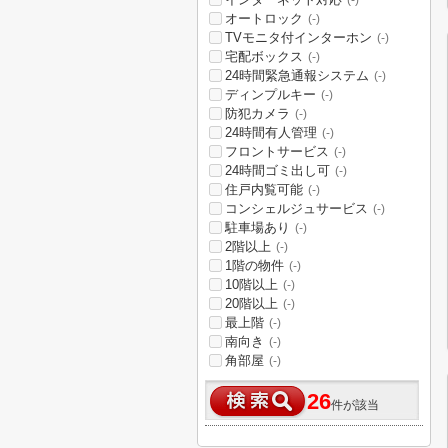
(-)
オートロック
(-)
TVモニタ付インターホン
(-)
宅配ボックス
(-)
24時間緊急通報システム
(-)
ディンプルキー
(-)
防犯カメラ
(-)
24時間有人管理
(-)
フロントサービス
(-)
24時間ゴミ出し可
(-)
住戸内覧可能
(-)
コンシェルジュサービス
(-)
駐車場あり
(-)
2階以上
(-)
1階の物件
(-)
10階以上
(-)
20階以上
(-)
最上階
(-)
南向き
(-)
角部屋
(-)
26
件が該当