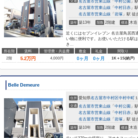
交通
名古屋市営東山線
「
中村公園
」駅
名古屋市営東山線
「
中村日赤
」駅
名古屋市営東山線
「
岩塚
」駅 徒
築13年
2階建
木造
築年
階数
構造
近くにはセブンイレブン 名古屋鳥居西通
い物に便利です。お使いいただける駅は
き...
所在階
賃料
管理費・共益費
敷金
礼金
間取り
5.2
万円
0ヶ月
0ヶ月
2階
4,000円
1K＋1S(納戸)
Belle Demeure
愛知県
名古屋市中村区
中村中町
１
住所
交通
名古屋市営東山線
「
中村公園
」駅
名古屋市営東山線
「
中村日赤
」駅
名古屋市営東山線
「
岩塚
」駅 徒
築10年
2階建
木造
築年
階数
構造