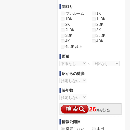
間取り
ワンルーム
1K
1DK
1LDK
2K
2DK
2LDK
3K
3DK
3LDK
4K
4DK
4LDK以上
面積
～
駅からの徒歩
築年数
26
件が該当
情報公開日
指定しない
本日