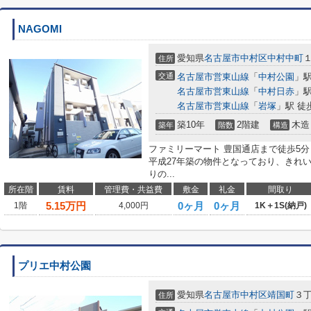
NAGOMI
愛知県
名古屋市中村区
中村中町
１
住所
交通
名古屋市営東山線
「
中村公園
」駅
名古屋市営東山線
「
中村日赤
」駅
名古屋市営東山線
「
岩塚
」駅 徒
築10年
2階建
木造
築年
階数
構造
ファミリーマート 豊国通店まで徒歩5
平成27年築の物件となっており、きれ
りの...
所在階
賃料
管理費・共益費
敷金
礼金
間取り
5.15
万円
0ヶ月
0ヶ月
1階
4,000円
1K＋1S(納戸)
プリエ中村公園
愛知県
名古屋市中村区
靖国町
３丁
住所