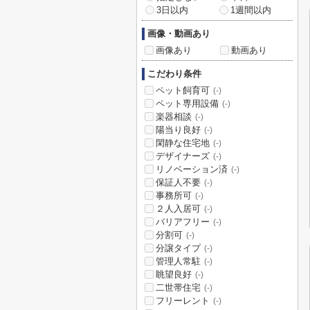
3日以内
1週間以内
画像・動画あり
画像あり
動画あり
こだわり条件
ペット飼育可
(-)
ペット専用設備
(-)
楽器相談
(-)
陽当り良好
(-)
閑静な住宅地
(-)
デザイナーズ
(-)
リノベーション済
(-)
保証人不要
(-)
事務所可
(-)
２人入居可
(-)
バリアフリー
(-)
分割可
(-)
分譲タイプ
(-)
管理人常駐
(-)
眺望良好
(-)
二世帯住宅
(-)
フリーレント
(-)