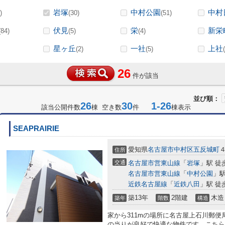
岩塚
中村公園
中村
)
(30)
(51)
伏見
栄
新栄
(84)
(5)
(4)
星ヶ丘
一社
上社
(2)
(5)
26
件が該当
並び順：
26
30
1-26
該当公開件数
棟 空き数
件
棟表示
SEAPRAIRIE
愛知県
名古屋市中村区
五反城町
４
住所
交通
名古屋市営東山線
「
岩塚
」駅 徒
名古屋市営東山線
「
中村公園
」駅
近鉄名古屋線
「
近鉄八田
」駅 徒
築13年
2階建
木造
築年
階数
構造
家から311mの場所に名古屋上石川郵
の当りが良好で快適な物件です。こちら