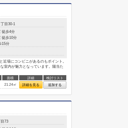
丁目30-1
 徒歩4分
 徒歩10分
歩15分
分と近場にコンビニがあるのもポイント。
いな室内が魅力となっています。陽当た
面積
詳細
検討リスト
21.24㎡
詳細を見る
追加する
目73