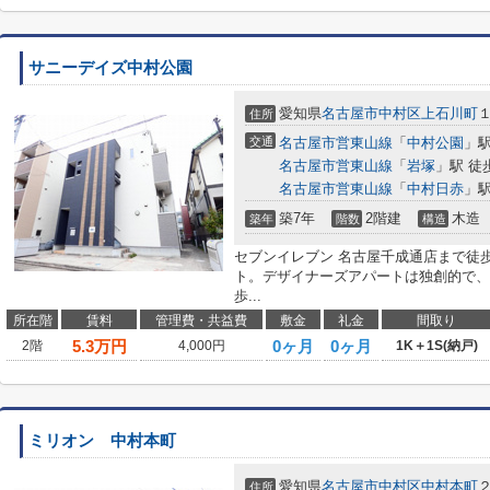
サニーデイズ中村公園
愛知県
名古屋市中村区
上石川町
１
住所
交通
名古屋市営東山線
「
中村公園
」駅
名古屋市営東山線
「
岩塚
」駅 徒
名古屋市営東山線
「
中村日赤
」駅
築7年
2階建
木造
築年
階数
構造
セブンイレブン 名古屋千成通店まで徒
ト。デザイナーズアパートは独創的で、
歩...
所在階
賃料
管理費・共益費
敷金
礼金
間取り
5.3
万円
0ヶ月
0ヶ月
2階
4,000円
1K＋1S(納戸)
ミリオン 中村本町
愛知県
名古屋市中村区
中村本町
２
住所