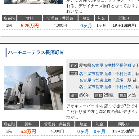
歩いて379mの場所に、アオキスーパー
れる、デザイナーズ物件となっておりま
れいな...
所在階
賃料
管理費・共益費
敷金
礼金
間取り
5.25
万円
0ヶ月
1階
4,000円
1ヶ月
1K＋1S(納戸)
ハーモニーテラス長筬町Ⅳ
愛知県
名古屋市中村区
長筬町
３丁
住所
交通
名古屋市営東山線
「
中村公園
」駅
名古屋市営東山線
「
岩塚
」駅 徒
名古屋市営東山線
「
中村日赤
」駅
築6年
2階建
木造
築年
階数
構造
アオキスーパー 中村店まで徒歩7分で
こだわり派の方も満足度の高いデザイナ
地が...
所在階
賃料
管理費・共益費
敷金
礼金
間取り
5.3
万円
0ヶ月
0ヶ月
2階
4,000円
1K＋1S(納戸)