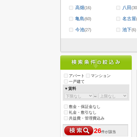
高畑
八田
(16)
(30
亀島
名古屋
(60)
今池
池下
(27)
(6)
アパート
マンション
一戸建て
▼賃料
～
敷金・保証金なし
礼金・敷引なし
共益費・管理費込み
26
件が該当