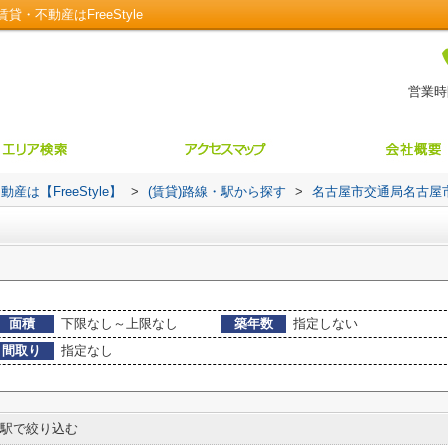
不動産はFreeStyle
営業時間
【FreeStyle】
>
(賃貸)路線・駅から探す
>
名古屋市交通局名古屋
面積
下限なし～上限なし
築年数
指定しない
間取り
指定なし
駅で絞り込む