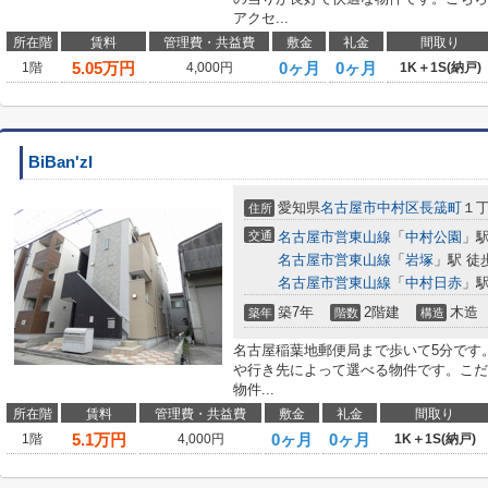
アクセ...
所在階
賃料
管理費・共益費
敷金
礼金
間取り
5.05
万円
0ヶ月
0ヶ月
1階
4,000円
1K＋1S(納戸)
BiBan'zI
愛知県
名古屋市中村区
長筬町
１丁
住所
交通
名古屋市営東山線
「
中村公園
」駅
名古屋市営東山線
「
岩塚
」駅 徒
名古屋市営東山線
「
中村日赤
」駅
築7年
2階建
木造
築年
階数
構造
名古屋稲葉地郵便局まで歩いて5分です
や行き先によって選べる物件です。こだ
物件...
所在階
賃料
管理費・共益費
敷金
礼金
間取り
5.1
万円
0ヶ月
0ヶ月
1階
4,000円
1K＋1S(納戸)