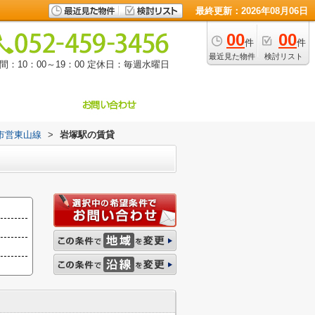
最終更新：2026年08月06日
00
00
件
件
最近見た物件
検討リスト
：10：00～19：00
定休日：毎週水曜日
市営東山線
>
岩塚駅の賃貸