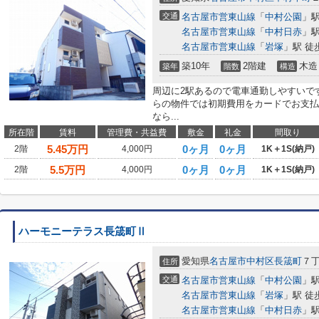
交通
名古屋市営東山線
「
中村公園
」駅
名古屋市営東山線
「
中村日赤
」駅
名古屋市営東山線
「
岩塚
」駅 徒
築10年
2階建
木造
築年
階数
構造
周辺に2駅あるので電車通勤しやすいで
らの物件では初期費用をカードでお支払
なら...
所在階
賃料
管理費・共益費
敷金
礼金
間取り
5.45
万円
0ヶ月
0ヶ月
2階
4,000円
1K＋1S(納戸)
5.5
万円
0ヶ月
0ヶ月
2階
4,000円
1K＋1S(納戸)
ハーモニーテラス長筬町Ⅱ
愛知県
名古屋市中村区
長筬町
７丁
住所
交通
名古屋市営東山線
「
中村公園
」駅
名古屋市営東山線
「
岩塚
」駅 徒
名古屋市営東山線
「
中村日赤
」駅