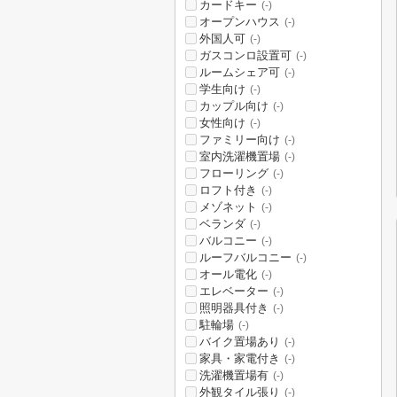
カードキー
(-)
オープンハウス
(-)
外国人可
(-)
ガスコンロ設置可
(-)
ルームシェア可
(-)
学生向け
(-)
カップル向け
(-)
女性向け
(-)
ファミリー向け
(-)
室内洗濯機置場
(-)
フローリング
(-)
ロフト付き
(-)
メゾネット
(-)
ベランダ
(-)
バルコニー
(-)
ルーフバルコニー
(-)
オール電化
(-)
エレベーター
(-)
照明器具付き
(-)
駐輪場
(-)
バイク置場あり
(-)
家具・家電付き
(-)
洗濯機置場有
(-)
外観タイル張り
(-)