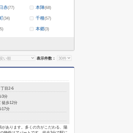
日赤
本陣
(77)
(68)
町
千種
(34)
(57)
本郷
(5)
(3)
表示件数：
丁目2-6
歩3分
 徒歩12分
歩17分
便局があります。多くの方がこだわる、陽
の物件はアパートです。徒歩3分で駅に