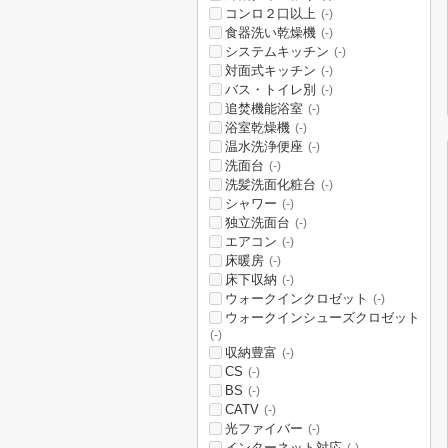
コンロ２口以上
(-)
食器洗い乾燥機
(-)
システムキッチン
(-)
対面式キッチン
(-)
バス・トイレ別
(-)
追焚機能浴室
(-)
浴室乾燥機
(-)
温水洗浄便座
(-)
洗面台
(-)
洗髪洗面化粧台
(-)
シャワー
(-)
独立洗面台
(-)
エアコン
(-)
床暖房
(-)
床下収納
(-)
ウォークインクロゼット
(-)
ウォークインシューズクロゼット
(-)
収納豊富
(-)
CS
(-)
BS
(-)
CATV
(-)
光ファイバー
(-)
インターネット対応