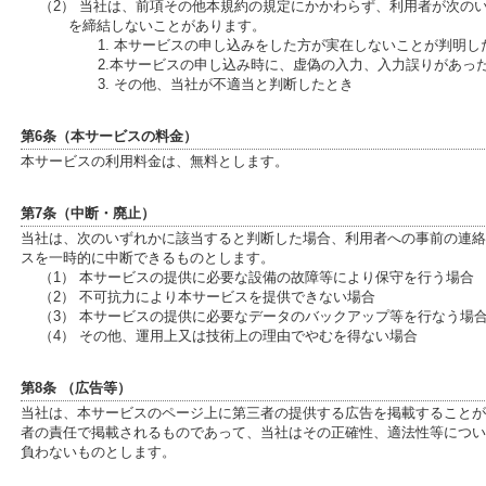
（2） 当社は、前項その他本規約の規定にかかわらず、利用者が次の
を締結しないことがあります。
1. 本サービスの申し込みをした方が実在しないことが判明し
2.本サービスの申し込み時に、虚偽の入力、入力誤りがあっ
3. その他、当社が不適当と判断したとき
第6条（本サービスの料金）
本サービスの利用料金は、無料とします。
第7条（中断・廃止）
当社は、次のいずれかに該当すると判断した場合、利用者への事前の連絡
スを一時的に中断できるものとします。
（1） 本サービスの提供に必要な設備の故障等により保守を行う場合
（2） 不可抗力により本サービスを提供できない場合
（3） 本サービスの提供に必要なデータのバックアップ等を行なう場
（4） その他、運用上又は技術上の理由でやむを得ない場合
第8条 （広告等）
当社は、本サービスのページ上に第三者の提供する広告を掲載することが
者の責任で掲載されるものであって、当社はその正確性、適法性等につい
負わないものとします。