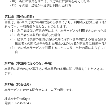
（10） 当社の信用を傷つけ、又は当社に損害を与える行為
（11） その他、当社が不適切と判断した行為
第11条（責任の範囲）
当社は、第5条又は次の各項に定める事由により、利用者又は第三者（他
あっても、一切責任を負わないものとします。
（1） 利用者設備の不具合等により、本サービスを利用できなかった
（2） 利用者が本規約に違反した場合
（3） 紛争又は損害の原因が当社の責に帰すべき事由による場合を除
第三者との間で紛争が生じた場合又は利用者が第三者に損害を与
（4） その他本サービスを利用することにより、当社の責によらずし
合
第12条（本規約に定めのない事項）
本規約に定めのない事項その他本規約の条項に関し疑義を生じたときは、
ます。
第13条（問合せ先）
本サービスにかかる問合せ先は、以下の通りです。
株式会社FreeStyle
電話：052-459-3456