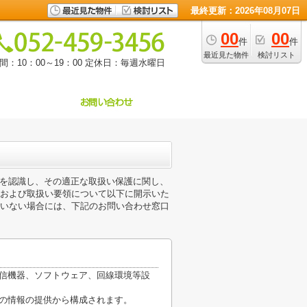
最終更新：2026年08月07日
00
00
件
件
最近見た物件
検討リスト
：10：00～19：00
定休日：毎週水曜日
重要性を認識し、その適正な取扱い保護に関し、
および取扱い要領について以下に開示いた
いない場合には、下記のお問い合わせ窓口
通信機器、ソフトウェア、回線環境等設
他の情報の提供から構成されます。