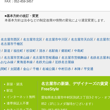
FAX：052-459-3457
■基本方針の改訂・変更
本基本方針は法令などの制定改廃や情勢の変化により適宜変更します。
名古屋市西区
/
名古屋市北区
/
名古屋市中川区
/
名古屋市天白区
/
名古屋市
名古屋市千種区
栄
/
新道
/
福住町
/
杉栄町
/
清水
/
名駅南
/
郷前町
/
中島町
線
/
名古屋市営東山線
/
名古屋市営桜通線
/
名古屋市営鶴舞線
/
名鉄名古屋本
あおなみ線
/
東海道本線
/
名鉄犬山線
/
近鉄名古屋線
浅間町
/
太閤通
/
金山
/
千種
/
名城公園
/
中村日赤
/
本陣
/
平安通
名古屋市の新築、デザイナーズの賃貸
新築・築浅
FreeStyle
駅近
インターネット無料
愛知県名古屋市中村区則武２丁目3-2 サン・オ
連帯保証人不要
852（1Fにコメダ珈琲がございます）
セキュリティ万全