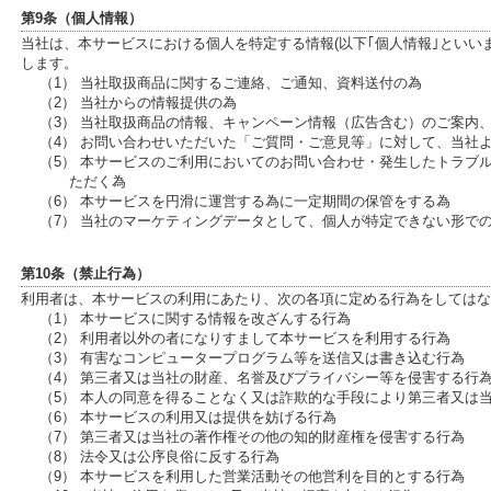
第9条（個人情報）
当社は、本サービスにおける個人を特定する情報(以下｢個人情報｣といい
します。
（1） 当社取扱商品に関するご連絡、ご通知、資料送付の為
（2） 当社からの情報提供の為
（3） 当社取扱商品の情報、キャンペーン情報（広告含む）のご案内
（4） お問い合わせいただいた「ご質問・ご意見等」に対して、当社
（5） 本サービスのご利用においてのお問い合わせ・発生したトラブ
ただく為
（6） 本サービスを円滑に運営する為に一定期間の保管をする為
（7） 当社のマーケティングデータとして、個人が特定できない形で
第10条（禁止行為）
利用者は、本サービスの利用にあたり、次の各項に定める行為をしてはな
（1） 本サービスに関する情報を改ざんする行為
（2） 利用者以外の者になりすまして本サービスを利用する行為
（3） 有害なコンピュータープログラム等を送信又は書き込む行為
（4） 第三者又は当社の財産、名誉及びプライバシー等を侵害する行
（5） 本人の同意を得ることなく又は詐欺的な手段により第三者又は
（6） 本サービスの利用又は提供を妨げる行為
（7） 第三者又は当社の著作権その他の知的財産権を侵害する行為
（8） 法令又は公序良俗に反する行為
（9） 本サービスを利用した営業活動その他営利を目的とする行為