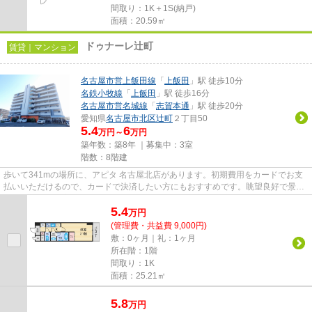
間取り：1K＋1S(納戸)
面積：20.59㎡
ドゥナーレ辻町
賃貸｜マンション
名古屋市営上飯田線
「
上飯田
」駅 徒歩10分
名鉄小牧線
「
上飯田
」駅 徒歩16分
名古屋市営名城線
「
志賀本通
」駅 徒歩20分
愛知県
名古屋市北区
辻町
２丁目50
5.4
6
万円～
万円
築年数：築8年 ｜募集中：
3室
階数：8階建
歩いて341mの場所に、アピタ 名古屋北店があります。初期費用をカードでお支
払いいただけるので、カードで決済したい方にもおすすめです。眺望良好で景色
が楽しめます。高いニーズのあ...
5.4
万
円
(管理費・共益費 9,000円)
敷：0ヶ月｜礼：1ヶ月
所在階：1階
間取り：1K
面積：25.21㎡
5.8
万
円