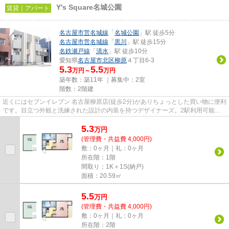
Y's Square名城公園
賃貸｜アパート
名古屋市営名城線
「
名城公園
」駅 徒歩5分
名古屋市営名城線
「
黒川
」駅 徒歩15分
名鉄瀬戸線
「
清水
」駅 徒歩10分
愛知県
名古屋市北区
柳原
４丁目6-3
5.3
5.5
万円～
万円
築年数：築11年 ｜募集中：
2室
階数：2階建
近くにはセブンイレブン 名古屋柳原店(徒歩2分)がありちょっとした買い物に便利
です。目立つ外観と洗練された設計の内装を持つデザイナーズ。2駅利用可能で
とても利便性の高い物件です...
5.3
万
円
(管理費・共益費 4,000円)
敷：0ヶ月｜礼：0ヶ月
所在階：1階
間取り：1K＋1S(納戸)
面積：20.59㎡
5.5
万
円
(管理費・共益費 4,000円)
敷：0ヶ月｜礼：0ヶ月
所在階：2階