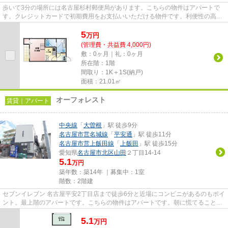
歩いて3分の場所には名古屋杉村郵便局があります。こちらの物件はアパートで
す。クレジットカードで初期費用をお支払いいただける物件です。利便性の高い
徒歩10分の物件です。名古屋市...
5
万
円
(管理費・共益費 4,000円)
敷：0ヶ月｜礼：0ヶ月
所在階：1階
間取り：1K＋1S(納戸)
面積：21.01㎡
オーフォレスト
賃貸｜アパート
中央線
「
大曽根
」駅 徒歩9分
名古屋市営名城線
「
平安通
」駅 徒歩11分
名古屋市営上飯田線
「
上飯田
」駅 徒歩15分
愛知県
名古屋市北区
山田
２丁目14-14
5.1
万円
築年数：築14年 ｜募集中：
1室
階数：2階建
セブンイレブン 名古屋平安2丁目店まで徒歩6分と近場にコンビニがあるのもポイ
ント。最上階のアパートです。こちらの物件はアパートです。朝に慌てることな
く行動するために駅から徒歩...
5.1
万
円