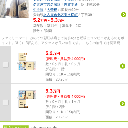
名古屋市営名城線
「
志賀本通
」駅 徒歩10分
中央線
「
大曽根
」駅 徒歩10分
愛知県
名古屋市北区
東水切町
３丁目39-1
5.2
5.3
万円～
万円
築年数：築11年 ｜募集中：
2室
階数：2階建
ファミリーマート みのてつ彩紅橋店まで徒歩4分と近場にコンビニがあるのもポ
イント。近くに2駅ある、アクセスが良い物件です。こちらの物件では初期費用
をカードでお支払いいただけま...
5.2
万
円
(管理費・共益費 4,000円)
敷：0ヶ月｜礼：0ヶ月
所在階：1階
間取り：1K＋1S(納戸)
面積：20.26㎡
5.3
万
円
(管理費・共益費 4,000円)
敷：0ヶ月｜礼：1ヶ月
所在階：2階
間取り：1K＋1S(納戸)
面積：20.26㎡
charme saule