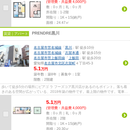
(管理費・共益費 4,000円)
敷：0ヶ月｜礼：0ヶ月
所在階：1-2階
間取り：1K＋1S(納戸)
面積：24.47㎡
PRENDRE黒川
賃貸｜アパート
名古屋市営名城線
「
黒川
」駅 徒歩10分
名古屋市営名城線
「
志賀本通
」駅 徒歩15分
名古屋市営上飯田線
「
上飯田
」駅 徒歩20分
愛知県
名古屋市北区
志賀町
４丁目45-3
5.1
万円
築年数：築8年 ｜募集中：
1室
階数：2階建
歩いて徒歩5分の場所にピアゴ ラ フーズコア黒川店があるのもポイント。落ち着
きのある空間が広がっている、2018年築の物件です。最上階の物件です。電車移
動の多い方に嬉しい駅から徒...
5.1
万
円
(管理費・共益費 4,000円)
敷：0ヶ月｜礼：0ヶ月
所在階：2階
間取り：1K＋1S(納戸)
面積：20.30㎡