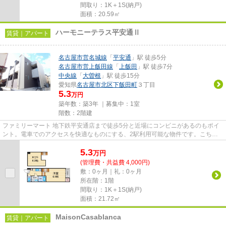
間取り：1K＋1S(納戸)
面積：20.59㎡
ハーモニーテラス平安通Ⅱ
賃貸｜アパート
名古屋市営名城線
「
平安通
」駅 徒歩5分
名古屋市営上飯田線
「
上飯田
」駅 徒歩7分
中央線
「
大曽根
」駅 徒歩15分
愛知県
名古屋市北区
下飯田町
３丁目
5.3
万円
築年数：築3年 ｜募集中：
1室
階数：2階建
ファミリーマート 地下鉄平安通店まで徒歩5分と近場にコンビニがあるのもポイ
ント。電車でのアクセスを快適なものにする、2駅利用可能な物件です。こちら
は初期費用をカードでお支払い...
5.3
万
円
(管理費・共益費 4,000円)
敷：0ヶ月｜礼：0ヶ月
所在階：1階
間取り：1K＋1S(納戸)
面積：21.72㎡
MaisonCasablanca
賃貸｜アパート