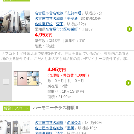
名古屋市営名城線
「
志賀本通
」駅 徒歩7分
名古屋市営名城線
「
平安通
」駅 徒歩10分
名鉄瀬戸線
「
森下
」駅 徒歩12分
愛知県
名古屋市北区
杉栄町
４丁目87
4.95
万円
築年数：築13年 ｜募集中：
1室
階数：2階建
ナフコトミダ杉栄店まで徒歩3分です。注目を集めているのが、敷地内ごみ置き
場のある物件です。こだわり派の方も満足度の高いデザイナーズ物件です。駅か
ら徒歩7分の物件で、アクセス...
4.95
万
円
(管理費・共益費 4,000円)
敷：0ヶ月｜礼：0ヶ月
所在階：2階
間取り：1K＋1S(納戸)
面積：21.90㎡
ハーモニーテラス柳原Ⅱ
賃貸｜アパート
名古屋市営名城線
「
名城公園
」駅 徒歩5分
名古屋市営名城線
「
黒川
」駅 徒歩10分
名鉄瀬戸線
「
清水
」駅 徒歩10分