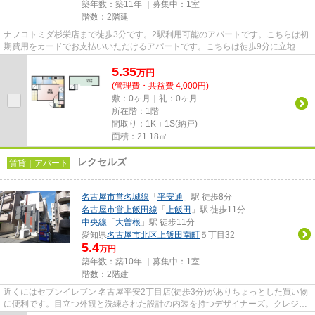
築年数：築11年 ｜募集中：
1室
階数：2階建
ナフコトミダ杉栄店まで徒歩3分です。2駅利用可能のアパートです。こちらは初
期費用をカードでお支払いいただけるアパートです。こちらは徒歩9分に立地す
る物件です。名古屋市北区エリ...
5.35
万
円
(管理費・共益費 4,000円)
敷：0ヶ月｜礼：0ヶ月
所在階：1階
間取り：1K＋1S(納戸)
面積：21.18㎡
レクセルズ
賃貸｜アパート
名古屋市営名城線
「
平安通
」駅 徒歩8分
名古屋市営上飯田線
「
上飯田
」駅 徒歩11分
中央線
「
大曽根
」駅 徒歩11分
愛知県
名古屋市北区
上飯田南町
５丁目32
5.4
万円
築年数：築10年 ｜募集中：
1室
階数：2階建
近くにはセブンイレブン 名古屋平安2丁目店(徒歩3分)がありちょっとした買い物
に便利です。目立つ外観と洗練された設計の内装を持つデザイナーズ。クレジッ