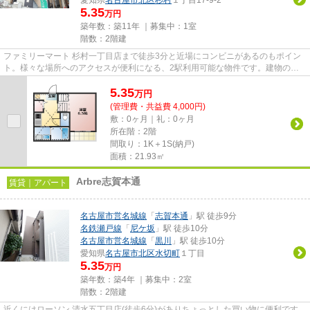
愛知県
名古屋市北区
杉村
１丁目17-9-2
5.35
万円
築年数：築11年 ｜募集中：
1室
階数：2階建
ファミリーマート 杉村一丁目店まで徒歩3分と近場にコンビニがあるのもポイン
ト。様々な場所へのアクセスが便利になる、2駅利用可能な物件です。建物の共
用部にゴミ置き場があるので、...
5.35
万
円
(管理費・共益費 4,000円)
敷：0ヶ月｜礼：0ヶ月
所在階：2階
間取り：1K＋1S(納戸)
面積：21.93㎡
Arbre志賀本通
賃貸｜アパート
名古屋市営名城線
「
志賀本通
」駅 徒歩9分
名鉄瀬戸線
「
尼ケ坂
」駅 徒歩10分
名古屋市営名城線
「
黒川
」駅 徒歩10分
愛知県
名古屋市北区
水切町
１丁目
5.35
万円
築年数：築4年 ｜募集中：
2室
階数：2階建
近くにはローソン 清水五丁目店(徒歩6分)がありちょっとした買い物に便利です。