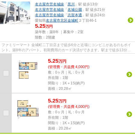
名古屋市営名城線
「
黒川
」駅 徒歩13分
名古屋市営名城線
「
名城公園
」駅 徒歩21分
名古屋市営名城線
「
志賀本通
」駅 徒歩24分
愛知県
名古屋市北区
金城町
２丁目46-1
5.25
万円
築年数：築8年 ｜募集中：
2室
階数：2階建
ファミリーマート 金城町二丁目店まで徒歩6分と近場にコンビニがあるのもポイ
ント。築8年のアパート。初期費用のカード決済ができます。駅まで徒歩13分の
物件です。できるだけ早めに不...
5.25
万
円
(管理費・共益費 4,000円)
敷：0ヶ月｜礼：0ヶ月
所在階：1階
間取り：1K＋1S(納戸)
面積：20.28㎡
5.25
万
円
(管理費・共益費 4,000円)
敷：0ヶ月｜礼：0ヶ月
所在階：1階
間取り：1K＋1S(納戸)
面積：20.28㎡