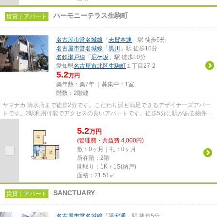
ハーモニーテラス生駒町
賃貸｜アパート
名古屋市営名城線
「
志賀本通
」駅 徒歩5分
名古屋市営名城線
「
黒川
」駅 徒歩10分
名鉄瀬戸線
「
尼ケ坂
」駅 徒歩10分
愛知県
名古屋市北区
生駒町
１丁目27-2
5.2
万円
築年数：築7年 ｜募集中：
1室
階数：2階建
ヤマナカ 清水店まで徒歩2分です。こだわり派も満足できるデザイナーズアパー
トです。2駅利用可能でアクセスの良いアパートです。徒歩5分に駅がある物件で
す。名古屋市北区エリアにあ...
5.2
万
円
(管理費・共益費 4,000円)
敷：0ヶ月｜礼：0ヶ月
所在階：2階
間取り：1K＋1S(納戸)
面積：21.51㎡
SANCTUARY
賃貸｜アパート
名古屋市営名城線
「
平安通
」駅 徒歩5分