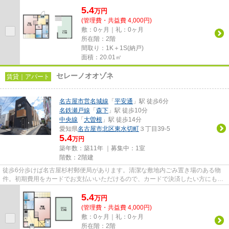
トカードで初期費用がお支払...
5.4
万
円
(管理費・共益費 4,000円)
敷：0ヶ月｜礼：0ヶ月
所在階：2階
間取り：1K＋1S(納戸)
面積：20.01㎡
セレーノオオゾネ
賃貸｜アパート
名古屋市営名城線
「
平安通
」駅 徒歩6分
名鉄瀬戸線
「
森下
」駅 徒歩10分
中央線
「
大曽根
」駅 徒歩14分
愛知県
名古屋市北区
東水切町
３丁目39-5
5.4
万円
築年数：築11年 ｜募集中：
1室
階数：2階建
徒歩6分歩けば名古屋杉村郵便局があります。清潔な敷地内ごみ置き場のある物
件。初期費用をカードでお支払いいただけるので、カードで決済したい方にもお
すすめです。駅から徒歩6分の...
5.4
万
円
(管理費・共益費 4,000円)
敷：0ヶ月｜礼：0ヶ月
所在階：2階