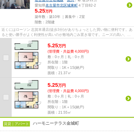
名古屋市営名城線
「
黒川
」駅 徒歩12分
愛知県
名古屋市北区
城東町
４丁目82-2
5.25
万円
築年数：築10年 ｜募集中：
2室
階数：2階建
近くにはローソン 志賀本通店(徒歩3分)がありちょっとした買い物に便利です。あ
ると使い勝手がよく利便性が高いのが敷地内ごみ置き場です。ニーズの高い、陽
当たり環境良好な物件です...
5.25
万
円
(管理費・共益費 4,000円)
敷：0ヶ月｜礼：0ヶ月
所在階：1階
間取り：1K＋1S(納戸)
面積：21.37㎡
5.25
万
円
(管理費・共益費 4,000円)
敷：0ヶ月｜礼：0ヶ月
所在階：1階
間取り：1K＋1S(納戸)
面積：21.55㎡
ハーモニーテラス金城町
賃貸｜アパート