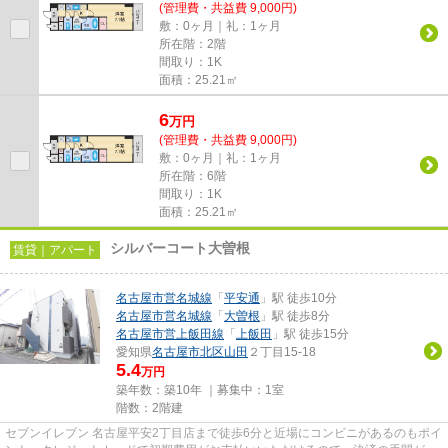
(管理費・共益費 9,000円)
敷：0ヶ月｜礼：1ヶ月
所在階：2階
間取り：1K
面積：25.21㎡
6
万
円
(管理費・共益費 9,000円)
敷：0ヶ月｜礼：1ヶ月
所在階：6階
間取り：1K
面積：25.21㎡
シルバーコート大曽根
賃貸｜アパート
名古屋市営名城線
「
平安通
」駅 徒歩10分
名古屋市営名城線
「
大曽根
」駅 徒歩8分
名古屋市営上飯田線
「
上飯田
」駅 徒歩15分
愛知県
名古屋市北区
山田
２丁目15-18
5.4
万円
築年数：築10年 ｜募集中：
1室
階数：2階建
セブンイレブン 名古屋平安2丁目店まで徒歩6分と近場にコンビニがあるのもポイ