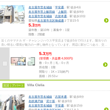
名古屋市営名城線
「
平安通
」駅 徒歩4分
名古屋市営上飯田線
「
上飯田
」駅 徒歩9分
名古屋市営名城線
「
志賀本通
」駅 徒歩10分
愛知県
名古屋市北区
御成通
２丁目15-5
5.3
万円
築年数：築10年 ｜募集中：
1室
階数：2階建
近くのヤマナカ ザ・チャレンジハウス平安店まで徒歩5分で行けます。陽当りの
良い明るい環境が魅力の一押し物件となっています。周辺に駅が二つあり、交通
の利便性が高いです。徒歩4分...
5.3
万
円
(管理費・共益費 4,000円)
敷：0ヶ月｜礼：0ヶ月
所在階：1階
間取り：1K＋1S(納戸)
面積：20.53㎡
Villa Clelia
賃貸｜アパート
名古屋市営名城線
「
志賀本通
」駅 徒歩8分
名鉄瀬戸線
「
尼ケ坂
」駅 徒歩5分
名古屋市営名城線
「
平安通
」駅 徒歩15分