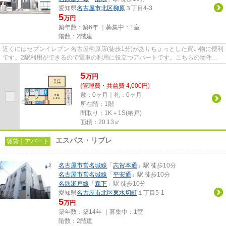
愛知県
名古屋市北区
柳原
３丁目4-3
5
万円
築年数：築6年 ｜募集中：
1室
階数：2階建
近くにはセブンイレブン 名古屋柳原店(徒歩1分)がありちょっとした買い物に便利
です。2駅利用ができるので電車の利用に役立つアパートです。こちらの物件は
アパートです。徒歩5分で駅...
5
万
円
(管理費・共益費 4,000円)
敷：0ヶ月｜礼：0ヶ月
所在階：1階
間取り：1K＋1S(納戸)
面積：20.13㎡
エスパス・リブレ
賃貸｜アパート
名古屋市営名城線
「
志賀本通
」駅 徒歩10分
名古屋市営名城線
「
平安通
」駅 徒歩10分
名鉄瀬戸線
「
森下
」駅 徒歩10分
愛知県
名古屋市北区
東水切町
１丁目5-1
5
万円
築年数：築14年 ｜募集中：
1室
階数：2階建