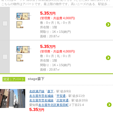
こちらの物件はアパートです。最上階の物件です。高いニーズのある、駅徒歩9
分の物件です。できるだけ早...
5.35
万
円
(管理費・共益費 4,000円)
敷：0ヶ月｜礼：0ヶ月
所在階：1階
間取り：1K＋1S(納戸)
面積：20.87㎡
5.35
万
円
(管理費・共益費 4,000円)
敷：0ヶ月｜礼：0ヶ月
所在階：1階
間取り：1K＋1S(納戸)
面積：20.87㎡
stage森下
賃貸｜アパート
名鉄瀬戸線
「
森下
」駅 徒歩9分
名古屋市営名城線
「
平安通
」駅 徒歩11分
名古屋市営名城線
「
志賀本通
」駅 徒歩10分
愛知県
名古屋市北区
東長田町
２丁目21-4
5.35
万円