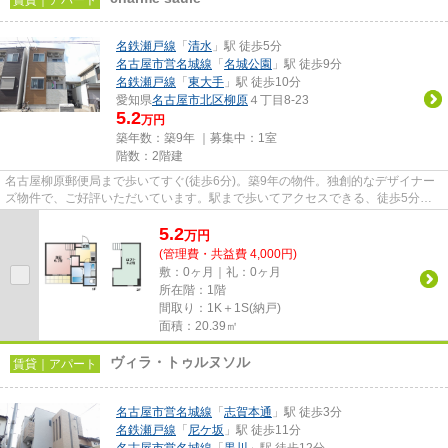
賃貸｜アパート
名鉄瀬戸線
「
清水
」駅 徒歩5分
名古屋市営名城線
「
名城公園
」駅 徒歩9分
名鉄瀬戸線
「
東大手
」駅 徒歩10分
愛知県
名古屋市北区
柳原
４丁目8-23
5.2
万円
築年数：築9年 ｜募集中：
1室
階数：2階建
名古屋柳原郵便局まで歩いてすぐ(徒歩6分)。築9年の物件。独創的なデザイナー
ズ物件で、ご好評いただいています。駅まで歩いてアクセスできる、徒歩5分の
距離に立地する物件です。名古...
5.2
万
円
(管理費・共益費 4,000円)
敷：0ヶ月｜礼：0ヶ月
所在階：1階
間取り：1K＋1S(納戸)
面積：20.39㎡
ヴィラ・トゥルヌソル
賃貸｜アパート
名古屋市営名城線
「
志賀本通
」駅 徒歩3分
名鉄瀬戸線
「
尼ケ坂
」駅 徒歩11分