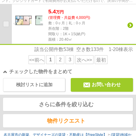
ント。クレジットカードで初期費用がお支払いいただけるので、決済の手間が軽
減できます。日が当たるアパ...
5.4
万
円
(管理費・共益費 4,000円)
敷：0ヶ月｜礼：0ヶ月
所在階：2階
間取り：1K＋1S(納戸)
面積：20.40㎡
該当公開件数
53
棟 空き数
133
件
1-20
棟表示
1
2
3
<<前へ
次へ>>
最初
チェックした物件をまとめて
検討リストに追加
お問い合わせ
さらに条件を絞り込む
物件リクエスト
名古屋市の新築、デザイナーズの賃貸・不動産は【FreeStyle】
>
(賃貸)地域か