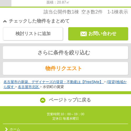
面積：20.87㎡
該当公開件数
1
棟 空き数
2
件
1-1
棟表示
チェックした物件をまとめて
検討リストに追加
お問い合わせ
さらに条件を絞り込む
物件リクエスト
名古屋市の新築、デザイナーズの賃貸・不動産は【FreeStyle】
>
(賃貸)地域か
ら探す
>
名古屋市北区
>
水切町の賃貸
ページトップに戻る
営業時間:10：00～19：00
定休日:毎週水曜日
ホーム