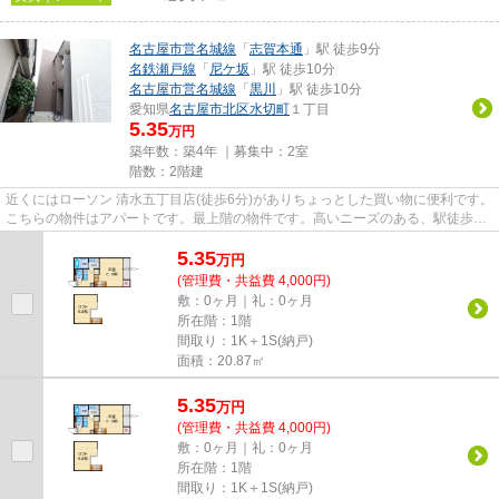
名古屋市営名城線
「
志賀本通
」駅 徒歩9分
名鉄瀬戸線
「
尼ケ坂
」駅 徒歩10分
名古屋市営名城線
「
黒川
」駅 徒歩10分
愛知県
名古屋市北区
水切町
１丁目
5.35
万円
築年数：築4年 ｜募集中：
2室
階数：2階建
近くにはローソン 清水五丁目店(徒歩6分)がありちょっとした買い物に便利です。
こちらの物件はアパートです。最上階の物件です。高いニーズのある、駅徒歩9
分の物件です。できるだけ早...
5.35
万
円
(管理費・共益費 4,000円)
敷：0ヶ月｜礼：0ヶ月
所在階：1階
間取り：1K＋1S(納戸)
面積：20.87㎡
5.35
万
円
(管理費・共益費 4,000円)
敷：0ヶ月｜礼：0ヶ月
所在階：1階
間取り：1K＋1S(納戸)