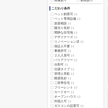
画像あり
動画あり
こだわり条件
ペット飼育可
(-)
ペット専用設備
(-)
楽器相談
(-)
陽当り良好
(-)
閑静な住宅地
(-)
デザイナーズ
(-)
リノベーション済
(-)
保証人不要
(-)
事務所可
(-)
２人入居可
(-)
バリアフリー
(-)
分割可
(-)
分譲タイプ
(-)
管理人常駐
(-)
眺望良好
(-)
二世帯住宅
(-)
フリーレント
(-)
カードキー
(-)
オープンハウス
(-)
外国人可
(-)
ガスコンロ設置可
(-)