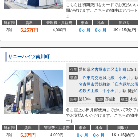
こちらは初期費用をカードでお支払いい
間が省けます。こちらの物件はアパート
ま...
所在階
賃料
管理費・共益費
敷金
礼金
間取り
5.25
万円
0ヶ月
0ヶ月
2階
4,000円
1K＋1S(納戸)
サニーハイツ南川町
愛知県
名古屋市西区
南川町
125-1
住所
交通
ＪＲ東海交通城北線
「
小田井
」駅
名古屋市営鶴舞線
「
庄内緑地公
名鉄犬山線
「
中小田井
」駅 徒歩1
築10年
2階建
木造
築年
階数
構造
名古屋上小田井郵便局まで歩いて3分で
でお支払いいただけます。こちらの物件
ート...
所在階
賃料
管理費・共益費
敷金
礼金
間取り
5.3
万円
0ヶ月
0ヶ月
2階
4,000円
1K＋1S(納戸)