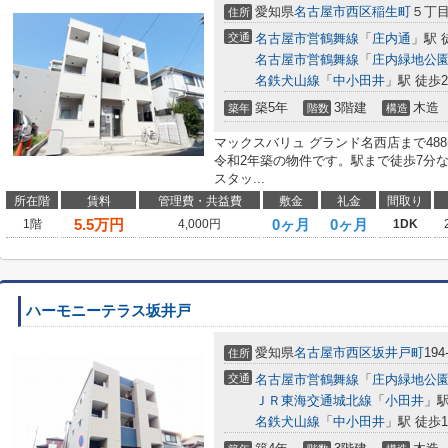
愛知県
名古屋市西区
稲生町
５丁
住所
交通
名古屋市営鶴舞線
「
庄内通
」駅 
名古屋市営鶴舞線
「
庄内緑地公
名鉄犬山線
「
中小田井
」駅 徒歩2
築5年
3階建
木造
築年
階数
構造
マックスバリュ グランド名西店まで48
令和2年築の物件です。駅まで徒歩7分
スタッ...
所在階
賃料
管理費・共益費
敷金
礼金
間取り
5.5
万円
0ヶ月
0ヶ月
1階
4,000円
1DK
ハーモニーテラス坂井戸
愛知県
名古屋市西区
坂井戸町
194
住所
交通
名古屋市営鶴舞線
「
庄内緑地公
ＪＲ東海交通城北線
「
小田井
」駅
名鉄犬山線
「
中小田井
」駅 徒歩1