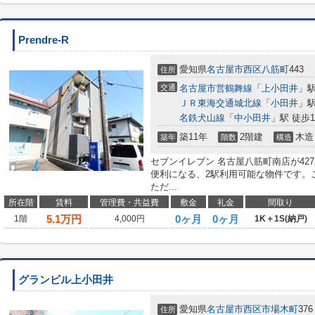
Prendre-R
愛知県
名古屋市西区
八筋町
443
住所
交通
名古屋市営鶴舞線
「
上小田井
」駅
ＪＲ東海交通城北線
「
小田井
」駅
名鉄犬山線
「
中小田井
」駅 徒歩1
築11年
2階建
木造
築年
階数
構造
セブンイレブン 名古屋八筋町南店が42
便利になる、2駅利用可能な物件です。
ただ...
所在階
賃料
管理費・共益費
敷金
礼金
間取り
5.1
万円
0ヶ月
0ヶ月
1階
4,000円
1K＋1S(納戸)
グランビル上小田井
愛知県
名古屋市西区
市場木町
376
住所