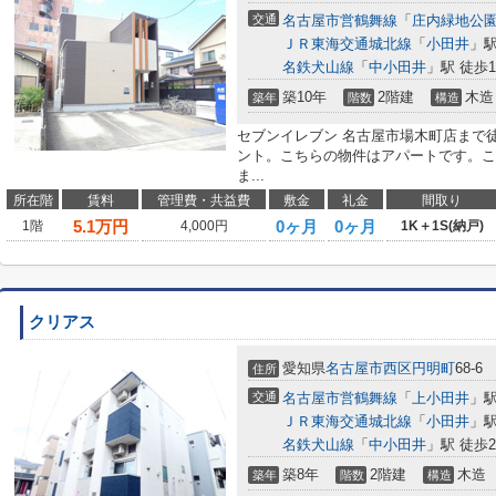
交通
名古屋市営鶴舞線
「
庄内緑地公
ＪＲ東海交通城北線
「
小田井
」駅
名鉄犬山線
「
中小田井
」駅 徒歩1
築10年
2階建
木造
築年
階数
構造
セブンイレブン 名古屋市場木町店まで
ント。こちらの物件はアパートです。こ
ま...
所在階
賃料
管理費・共益費
敷金
礼金
間取り
5.1
万円
0ヶ月
0ヶ月
1階
4,000円
1K＋1S(納戸)
クリアス
愛知県
名古屋市西区
円明町
68-6
住所
交通
名古屋市営鶴舞線
「
上小田井
」駅
ＪＲ東海交通城北線
「
小田井
」駅
名鉄犬山線
「
中小田井
」駅 徒歩2
築8年
2階建
木造
築年
階数
構造