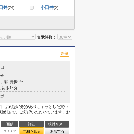
田井
上小田井
(24)
(2)
表示件数：
丁目
6分
園
」駅 徒歩9分
 徒歩14分
木造
目店(徒歩7分)がありちょっとした買い
独創的で、ご好評いただいています。お
面積
詳細
検討リスト
20.07㎡
詳細を見る
追加する