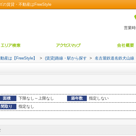
貸・不動産はFreeStyle
営業時間
【FreeStyle】
>
(賃貸)路線・駅から探す
>
名古屋鉄道名鉄犬山線
面積
下限なし～上限なし
築年数
指定しない
間取り
指定なし
む