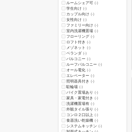
ルームシェア可
(-)
学生向け
(-)
カップル向け
(-)
女性向け
(-)
ファミリー向け
(-)
室内洗濯機置場
(-)
フローリング
(-)
ロフト付き
(-)
メゾネット
(-)
ベランダ
(-)
バルコニー
(-)
ルーフバルコニー
(-)
オール電化
(-)
エレベーター
(-)
照明器具付き
(-)
駐輪場
(-)
バイク置場あり
(-)
家具・家電付き
(-)
洗濯機置場有
(-)
外観タイル張り
(-)
コンロ２口以上
(-)
食器洗い乾燥機
(-)
システムキッチン
(-)
対面式キッチン
(-)