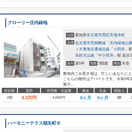
グローリー庄内緑地
愛知県
名古屋市西区
市場木町
住所
交通
名古屋市営鶴舞線
「
庄内緑地公
ＪＲ東海交通城北線
「
小田井
」駅
名鉄犬山線
「
中小田井
」駅 徒歩1
築5年
3階建
木造
築年
階数
構造
敷地内ごみ置き場は、忙しいあなたにと
こちらの物件はアパートです。令和3年
魅力...
所在階
賃料
管理費・共益費
敷金
礼金
間取り
5.3
万円
0ヶ月
0ヶ月
2階
4,000円
1K
ハーモニーテラス稲生町Ⅲ