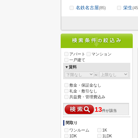
名鉄名古屋
栄生
(85)
(45
アパート
マンション
一戸建て
▼賃料
～
敷金・保証金なし
礼金・敷引なし
共益費・管理費込み
13
件が該当
間取り
ワンルーム
1K
1DK
1LDK