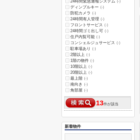
24時間緊急通報システム
(-)
ディンプルキー
(-)
防犯カメラ
(-)
24時間有人管理
(-)
フロントサービス
(-)
24時間ゴミ出し可
(-)
住戸内覧可能
(-)
コンシェルジュサービス
(-)
駐車場あり
(-)
2階以上
(-)
1階の物件
(-)
10階以上
(-)
20階以上
(-)
最上階
(-)
南向き
(-)
角部屋
(-)
13
件が該当
新着物件