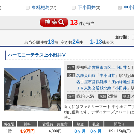
東枇杷島
下小田井
中小
)
(27)
(3)
13
件が該当
並び順：
13
24
1-13
該当公開件数
棟 空き数
件
棟表示
ハーモニーテラス上小田井Ⅴ
愛知県
名古屋市西区
上小田井
１
住所
交通
名鉄犬山線
「
中小田井
」駅 徒歩
名古屋市営鶴舞線
「
庄内緑地公
ＪＲ東海交通城北線
「
小田井
」駅
築1年未満
2階建
築年
階数
構造
近くにはファミリーマート 中小田井二丁
物に便利です。デザイナーズアパートは
使...
所在階
賃料
管理費・共益費
敷金
礼金
間取り
4.9
万円
0ヶ月
0ヶ月
1階
4,000円
1K＋1S(納戸)