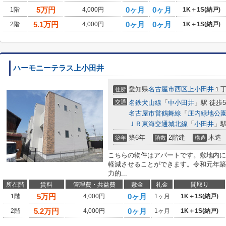
5
万円
0ヶ月
0ヶ月
1階
4,000円
1K＋1S(納戸)
5.1
万円
0ヶ月
0ヶ月
2階
4,000円
1K＋1S(納戸)
ハーモニーテラス上小田井
愛知県
名古屋市西区
上小田井
１丁
住所
交通
名鉄犬山線
「
中小田井
」駅 徒歩
名古屋市営鶴舞線
「
庄内緑地公
ＪＲ東海交通城北線
「
小田井
」駅
築6年
2階建
木造
築年
階数
構造
こちらの物件はアパートです。敷地内に
軽減させることができます。令和元年築
力的...
所在階
賃料
管理費・共益費
敷金
礼金
間取り
5
万円
0ヶ月
1階
4,000円
1ヶ月
1K＋1S(納戸)
5.2
万円
0ヶ月
2階
4,000円
1ヶ月
1K＋1S(納戸)