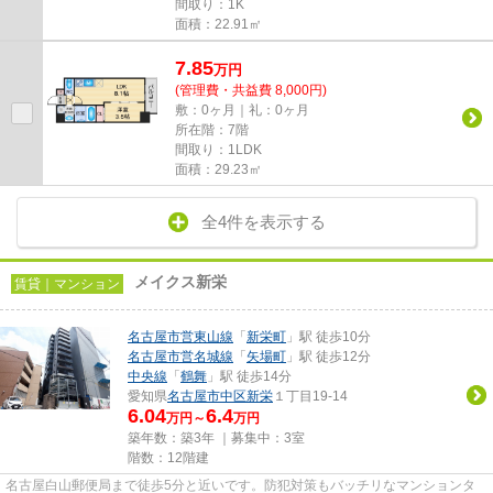
間取り：1K
面積：22.91㎡
7.85
万
円
(管理費・共益費 8,000円)
敷：0ヶ月｜礼：0ヶ月
所在階：7階
間取り：1LDK
面積：29.23㎡
全4件を表示する
メイクス新栄
賃貸｜マンション
名古屋市営東山線
「
新栄町
」駅 徒歩10分
名古屋市営名城線
「
矢場町
」駅 徒歩12分
中央線
「
鶴舞
」駅 徒歩14分
愛知県
名古屋市中区
新栄
１丁目19-14
6.04
6.4
万円～
万円
築年数：築3年 ｜募集中：
3室
階数：12階建
名古屋白山郵便局まで徒歩5分と近いです。防犯対策もバッチリなマンションタ