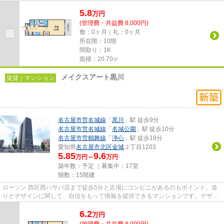
ン。共用部にはエレベータ・敷...
5.8
万
円
(管理費・共益費 8,000円)
敷：0ヶ月｜礼：0ヶ月
所在階：10階
間取り：1K
面積：20.70㎡
メイクスアート黒川
賃貸｜マンション
名古屋市営名城線
「
黒川
」駅 徒歩9分
名古屋市営名城線
「
名城公園
」駅 徒歩10分
名古屋市営鶴舞線
「
浄心
」駅 徒歩19分
愛知県
名古屋市北区
金城
２丁目1203
5.85
9.6
万円～
万円
築年数：予定 ｜募集中：
17室
階数：15階建
ローソン 西区西ハサバ店まで徒歩5分と近場にコンビニがあるのもポイント。造
りとデザインに関して、自信をもって情報を提供できるマンションです。デザイ
ナーズマンションは独創的で...
6.2
万
円