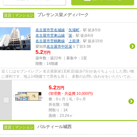
プレサンス栄メディパーク
賃貸｜マンション
名古屋市営名城線
「
矢場町
」駅 徒歩5分
名古屋市営東山線
「
栄
」駅 徒歩6分
名古屋市営鶴舞線
「
上前津
」駅 徒歩15分
愛知県
名古屋市中区
栄
５丁目3-38
5.2
万円
築年数：築22年 ｜募集中：
1室
階数：14階建
近くにはセブンイレブン 名古屋新栄1瓦町店(徒歩7分)がありちょっとした買い物
に便利です。地上14階建てで景色も良く、多数のお問い合わせをいただいており
ます。駅が周辺に2つあるの...
5.2
万
円
(管理費・共益費 10,000円)
敷：0ヶ月｜礼：0ヶ月
所在階：5階
間取り：1K
面積：23.24㎡
パルティール城西
賃貸｜マンション