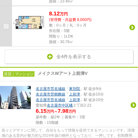
面積：23.49㎡
8.12
万
円
(管理費・共益費 8,000円)
敷：0ヶ月｜礼：0ヶ月
所在階：5階
間取り：1LDK
面積：30.78㎡
全4件を表示する
メイクスWアート上前津V
賃貸｜マンション
名古屋市営名城線
「
東別院
」駅 徒歩9分
名古屋市営鶴舞線
「
上前津
」駅 徒歩10分
名古屋市営名城線
「
上前津
」駅 徒歩10分
愛知県
名古屋市中区
橘
２丁目2-22
6.15
7.98
万円～
万円
築年数：築2年 ｜募集中：
3室
階数：15階建
造りとデザインに関して、自信をもって情報を提供できるマンションです。清潔
感のある室内が魅力的な2024年築の物件となっており、一押しです。初期費用を