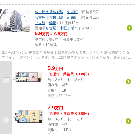
名古屋市営名城線
「
矢場町
」駅 徒歩9分
名古屋市営東山線
「
新栄町
」駅 徒歩12分
中央線
「
鶴舞
」駅 徒歩15分
愛知県
名古屋市中区
新栄
１丁目24-23
5.9
7.9
万円～
万円
築年数：築5年 ｜募集中：
3室
階数：12階建
家から徒歩7分の位置に名古屋白山郵便局があります。こだわり派も満足できる
デザイナーズマンションです。地上12階建てのマンションをご紹介。共用部には
エレベータ・敷地内ごみ置き場...
5.9
万
円
(管理費・共益費 8,000円)
敷：0ヶ月｜礼：0ヶ月
所在階：4階
間取り：1K
面積：22.42㎡
7.9
万
円
(管理費・共益費 8,000円)
敷：0ヶ月｜礼：1ヶ月
所在階：4階
間取り：1LDK