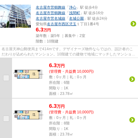
名古屋市営鶴舞線
「
浄心
」駅 徒歩4分
名古屋市営鶴舞線
「
浅間町
」駅 徒歩16分
名古屋市営名城線
「
名城公園
」駅 徒歩24分
愛知県
名古屋市西区
児玉
１丁目1番4号
6.3
万円
築年数：築5年 ｜募集中：
2室
階数：10階建
名古屋天神山郵便局まで414mです。デザイナーズ物件ならではの、設計者のこ
だわりが込められたマンション。10階建ての建物で地域にマッチしたマンショ
ン。共用部にはエレベータ・敷地...
6.3
万
円
(管理費・共益費 10,000円)
敷：0ヶ月｜礼：0ヶ月
所在階：6階
間取り：1K
面積：23.78㎡
6.3
万
円
(管理費・共益費 10,000円)
敷：0ヶ月｜礼：0ヶ月
所在階：8階
間取り：1K
面積：23.78㎡