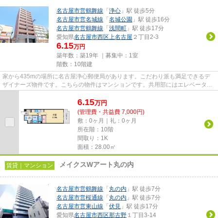
名古屋市営鶴舞線
「
浄心
」駅 徒歩5分
名古屋市営名城線
「
名城公園
」駅 徒歩16分
名古屋市営鶴舞線
「
浅間町
」駅 徒歩17分
愛知県
名古屋市西区
上名古屋
２丁目2-3
6.15
万円
築年数：築19年 ｜募集中：
1室
階数：10階建
家から435mの場所に名古屋浄心郵便局があります。こだわり派も満足できるデ
ザイナーズ物件です。こちらの物件はマンションです。共用部にはエレベータ・
敷地内ごみ置き場など様々な設...
6.15
万
円
(管理費・共益費 7,000円)
敷：0ヶ月｜礼：0ヶ月
所在階：10階
間取り：1K
面積：28.00㎡
メイクスWアート丸の内
賃貸｜マンション
名古屋市営鶴舞線
「
丸の内
」駅 徒歩7分
名古屋市営桜通線
「
丸の内
」駅 徒歩7分
名古屋市営東山線
「
伏見
」駅 徒歩17分
愛知県
名古屋市西区
那古野
１丁目3-14