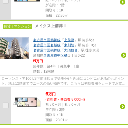
敷：0ヶ月｜礼：0ヶ月
所在階：7階
間取り：1K
面積：22.80㎡
メイクス上前津Ⅲ
賃貸｜マンション
名古屋市営鶴舞線
「
上前津
」駅 徒歩6分
名古屋市営名城線
「
東別院
」駅 徒歩10分
名古屋市営鶴舞線
「
大須観音
」駅 徒歩10分
愛知県
名古屋市中区
橘
１丁目6-22
6
万円
築年数：築4年 ｜募集中：
1室
階数：12階建
ローソンストア100 LS下前津店まで徒歩4分と近場にコンビニがあるのもポイン
ト。地上12階建てでニーズの高い物件です。こちらは初期費用をカードでお支払
いいただける物件なので、支払...
6
万
円
(管理費・共益費 8,000円)
敷：0ヶ月｜礼：0ヶ月
所在階：3階
間取り：1K
面積：23.01㎡