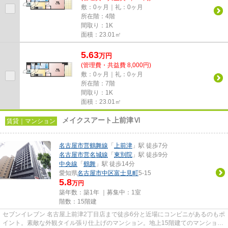
敷：0ヶ月｜礼：0ヶ月
所在階：4階
間取り：1K
面積：23.01㎡
5.63
万
円
(管理費・共益費 8,000円)
敷：0ヶ月｜礼：0ヶ月
所在階：7階
間取り：1K
面積：23.01㎡
メイクスアート上前津Ⅵ
賃貸｜マンション
名古屋市営鶴舞線
「
上前津
」駅 徒歩7分
名古屋市営名城線
「
東別院
」駅 徒歩9分
中央線
「
鶴舞
」駅 徒歩14分
愛知県
名古屋市中区
富士見町
5-15
5.8
万円
築年数：築1年 ｜募集中：
1室
階数：15階建
セブンイレブン 名古屋上前津2丁目店まで徒歩6分と近場にコンビニがあるのもポ
イント。素敵な外観タイル張り仕上げのマンション。地上15階建てのマンショ