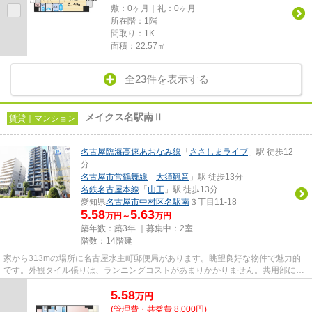
敷：0ヶ月｜礼：0ヶ月
所在階：1階
間取り：1K
面積：22.57㎡
全23件を表示する
メイクス名駅南Ⅱ
賃貸｜マンション
名古屋臨海高速あおなみ線
「
ささしまライブ
」駅 徒歩12
分
名古屋市営鶴舞線
「
大須観音
」駅 徒歩13分
名鉄名古屋本線
「
山王
」駅 徒歩13分
愛知県
名古屋市中村区
名駅南
３丁目11-18
5.58
5.63
万円～
万円
築年数：築3年 ｜募集中：
2室
階数：14階建
家から313mの場所に名古屋水主町郵便局があります。眺望良好な物件で魅力的
です。外観タイル張りは、ランニングコストがあまりかかりません。共用部には
敷地内ごみ置き場・エレベータ...
5.58
万
円
(管理費・共益費 8,000円)