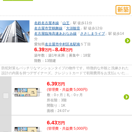
名鉄名古屋本線
「
山王
」駅 徒歩11分
名古屋市営鶴舞線
「
大須観音
」駅 徒歩12分
名古屋臨海高速あおなみ線
「
ささしまライブ
」駅 徒歩14
分
愛知県
名古屋市中村区
名駅南
５丁目
6.39
8.48
万円～
万円
築年数：築1年未満 ｜募集中：
18室
階数：13階建
防犯対策もバッチリなマンションタイプの物件です。特徴的な外観と洗練された
設計の内装を持つデザイナーズ。クレジットカードで初期費用をお支払いいただ
ける物件です。共用部にはエ...
6.39
万
円
(管理費・共益費 5,000円)
敷：0ヶ月｜礼：0ヶ月
所在階：3階
間取り：1K
面積：24.07㎡
6.43
万
円
(管理費・共益費 5,000円)