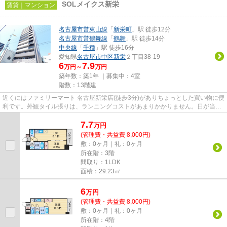
SOLメイクス新栄
賃貸｜マンション
名古屋市営東山線
「
新栄町
」駅 徒歩12分
名古屋市営鶴舞線
「
鶴舞
」駅 徒歩14分
中央線
「
千種
」駅 徒歩16分
愛知県
名古屋市中区
新栄
２丁目38-19
6
7.9
万円～
万円
築年数：築1年 ｜募集中：
4室
階数：13階建
近くにはファミリーマート 名古屋新栄店(徒歩3分)がありちょっとした買い物に便
利です。外観タイル張りは、ランニングコストがあまりかかりません。日が当た
る物件です。周辺に2駅あり...
7.7
万
円
(管理費・共益費 8,000円)
敷：0ヶ月｜礼：0ヶ月
所在階：3階
間取り：1LDK
面積：29.23㎡
6
万
円
(管理費・共益費 8,000円)
敷：0ヶ月｜礼：0ヶ月
所在階：4階