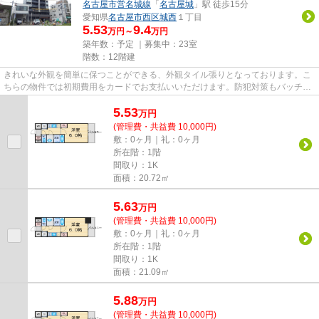
名古屋市営名城線
「
名古屋城
」駅 徒歩15分
愛知県
名古屋市西区
城西
１丁目
5.53
9.4
万円～
万円
築年数：予定 ｜募集中：
23室
階数：12階建
きれいな外観を簡単に保つことができる、外観タイル張りとなっております。こ
ちらの物件では初期費用をカードでお支払いいただけます。防犯対策もバッチリ
なマンションタイプの物件で...
5.53
万
円
(管理費・共益費 10,000円)
敷：0ヶ月｜礼：0ヶ月
所在階：1階
間取り：1K
面積：20.72㎡
5.63
万
円
(管理費・共益費 10,000円)
敷：0ヶ月｜礼：0ヶ月
所在階：1階
間取り：1K
面積：21.09㎡
5.88
万
円
(管理費・共益費 10,000円)