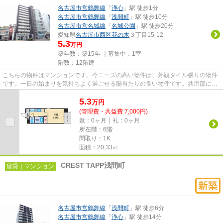
名古屋市営鶴舞線
「
浄心
」駅 徒歩1分
名古屋市営鶴舞線
「
浅間町
」駅 徒歩10分
名古屋市営名城線
「
名城公園
」駅 徒歩20分
愛知県
名古屋市西区
花の木
３丁目15-12
5.3
万円
築年数：築15年 ｜募集中：
1室
階数：12階建
こちらの物件はマンションです。今ニーズの高い物件は、外観タイル張りの物件
です。一日の始まりを気持ちよく過ごせる陽当たりの良い物件です。共用部には
エレベータ・敷地内ごみ置き...
5.3
万
円
(管理費・共益費 7,000円)
敷：0ヶ月｜礼：0ヶ月
所在階：6階
間取り：1K
面積：20.33㎡
CREST TAPP浅間町
賃貸｜マンション
名古屋市営鶴舞線
「
浅間町
」駅 徒歩6分
名古屋市営鶴舞線
「
浄心
」駅 徒歩14分