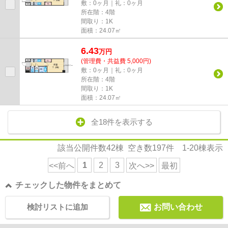
敷：0ヶ月｜礼：0ヶ月
所在階：4階
間取り：1K
面積：24.07㎡
6.43
万
円
(管理費・共益費 5,000円)
敷：0ヶ月｜礼：0ヶ月
所在階：4階
間取り：1K
面積：24.07㎡
全18件を表示する
該当公開件数
42
棟 空き数
197
件
1-20
棟表示
1
2
3
<<前へ
次へ>>
最初
チェックした物件をまとめて
検討リストに追加
お問い合わせ