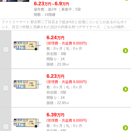
6.23
6.9
万円～
万円
築年数：築2年 ｜募集中：
5室
階数：14階建
ファミリーマート 那古野二丁目店まで徒歩4分と近場にコンビニがあるのもポイ
ント。目立つ外観と洗練された設計の内装を持つデザイナーズ。こちらの物件は
マンションです。共用部には...
6.24
万
円
(管理費・共益費 8,000円)
敷：0ヶ月｜礼：0ヶ月
所在階：3階
間取り：1K
面積：23.36㎡
6.23
万
円
(管理費・共益費 8,000円)
敷：0ヶ月｜礼：0ヶ月
所在階：5階
間取り：1K
面積：22.95㎡
6.39
万
円
(管理費・共益費 8,000円)
敷：0ヶ月｜礼：0ヶ月