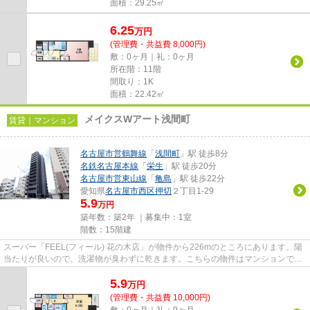
面積：29.25㎡
6.25
万
円
(管理費・共益費 8,000円)
敷：0ヶ月｜礼：0ヶ月
所在階：11階
間取り：1K
面積：22.42㎡
メイクスWアート浅間町
賃貸｜マンション
名古屋市営鶴舞線
「
浅間町
」駅 徒歩8分
名鉄名古屋本線
「
栄生
」駅 徒歩20分
名古屋市営東山線
「
亀島
」駅 徒歩22分
愛知県
名古屋市西区
押切
２丁目1-29
5.9
万円
築年数：築2年 ｜募集中：
1室
階数：15階建
スーパー「FEEL(フィール) 花の木店」が物件から226mのところにあります。陽
当たりが良いので、洗濯物が臭わずに乾きます。こちらの物件はマンションで
す。共用部にはエレベータ・敷地...
5.9
万
円
(管理費・共益費 10,000円)