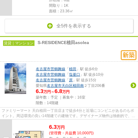
所在階：6階
間取り：1K
面積：23.36㎡
全5件を表示する
S-RESIDENCE植田asolea
賃貸｜マンション
名古屋市営鶴舞線
「
植田
」駅 徒歩6分
名古屋市営鶴舞線
「
塩釜口
」駅 徒歩10分
名古屋市営鶴舞線
「
原
」駅 徒歩15分
愛知県
名古屋市天白区
植田南
２丁目206番
6.3
6.8
万円～
万円
築年数：予定 ｜募集中：
16室
階数：14階建
ファミリーマート 天白植田一丁目店まで徒歩4分と近場にコンビニがあるのもポ
イント。周辺環境の良い14階建ての建物です。デザイナーズ物件は独創的で、ご
好評いただいています。共用...
6.3
万
円
(管理費・共益費 10,000円)