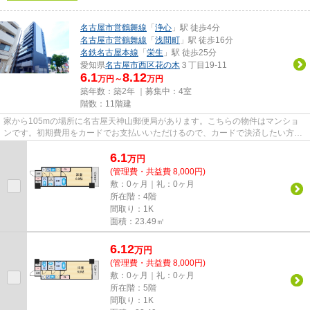
名古屋市営鶴舞線
「
浄心
」駅 徒歩4分
名古屋市営鶴舞線
「
浅間町
」駅 徒歩16分
名鉄名古屋本線
「
栄生
」駅 徒歩25分
愛知県
名古屋市西区
花の木
３丁目19-11
6.1
8.12
万円～
万円
築年数：築2年 ｜募集中：
4室
階数：11階建
家から105mの場所に名古屋天神山郵便局があります。こちらの物件はマンショ
ンです。初期費用をカードでお支払いいただけるので、カードで決済したい方に
もおすすめです。共用部にはエ...
6.1
万
円
(管理費・共益費 8,000円)
敷：0ヶ月｜礼：0ヶ月
所在階：4階
間取り：1K
面積：23.49㎡
6.12
万
円
(管理費・共益費 8,000円)
敷：0ヶ月｜礼：0ヶ月
所在階：5階
間取り：1K