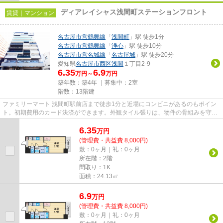
ディアレイシャス浅間町ステーションフロント
賃貸｜マンション
名古屋市営鶴舞線
「
浅間町
」駅 徒歩1分
名古屋市営鶴舞線
「
浄心
」駅 徒歩10分
名古屋市営名城線
「
名古屋城
」駅 徒歩20分
愛知県
名古屋市西区
浅間
１丁目2-9
6.35
6.9
万円～
万円
築年数：築4年 ｜募集中：
2室
階数：13階建
ファミリーマート 浅間町駅前店まで徒歩1分と近場にコンビニがあるのもポイン
ト。初期費用のカード決済ができます。外観タイル張りは、物件の骨組みを守る
のにも役立ちます。共用部に...
6.35
万
円
(管理費・共益費 8,000円)
敷：0ヶ月｜礼：0ヶ月
所在階：2階
間取り：1K
面積：24.13㎡
6.9
万
円
(管理費・共益費 8,000円)
敷：0ヶ月｜礼：0ヶ月