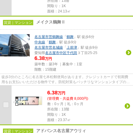
所在階：13階
間取り：1K
面積：24.13㎡
メイクス鶴舞Ⅱ
賃貸｜マンション
名古屋市営鶴舞線
「
鶴舞
」駅 徒歩6分
中央線
「
鶴舞
」駅 徒歩9分
名古屋市営名城線
「
上前津
」駅 徒歩9分
愛知県
名古屋市中区
千代田
３丁目25-25
6.38
万円
築年数：築3年 ｜募集中：
1室
階数：15階建
徒歩3分のところに名古屋七本松郵便局があります。クレジットカードで初期費
用をお支払いいただける物件です。防犯対策もバッチリなマンションタイプの物
件です。共用部には敷地内ごみ...
6.38
万
円
(管理費・共益費 8,000円)
敷：0ヶ月｜礼：0ヶ月
所在階：13階
間取り：1K
面積：23.37㎡
アドバンス名古屋アウリィ
賃貸｜マンション