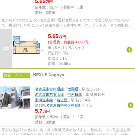
5.65
万円
築年数：築1年 ｜募集中：
1室
階数：3階建
家から404mのところに名古屋牛田通郵便局があります。付近に駅が2つあるの
で、用途や行き先によって経路を選べる物件です。クレジットカードで初期費用
をお支払いいただける物件です。...
5.65
万
円
(管理費・共益費 4,000円)
敷：0ヶ月｜礼：0ヶ月
所在階：3階
間取り：1K
面積：24.88㎡
NEXUS Nagoya
賃貸｜アパート
名古屋市営桜通線
「
太閤通
」駅 徒歩7分
名古屋市営東山線
「
中村日赤
」駅 徒歩10分
東海道本線
「
名古屋
」駅 徒歩14分
愛知県
名古屋市中村区
中島町
４丁目
5.7
万円
築年数：築3年 ｜募集中：
1室
階数：3階建
家から徒歩2分の位置に名古屋中島郵便局があります。敷地内にゴミ置き場を備