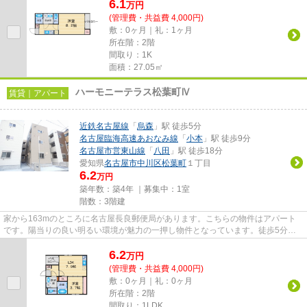
6.1
万
円
(管理費・共益費 4,000円)
敷：0ヶ月｜礼：1ヶ月
所在階：2階
間取り：1K
面積：27.05㎡
ハーモニーテラス松葉町Ⅳ
賃貸｜アパート
近鉄名古屋線
「
烏森
」駅 徒歩5分
名古屋臨海高速あおなみ線
「
小本
」駅 徒歩9分
名古屋市営東山線
「
八田
」駅 徒歩18分
愛知県
名古屋市中川区
松葉町
１丁目
6.2
万円
築年数：築4年 ｜募集中：
1室
階数：3階建
家から163mのところに名古屋長良郵便局があります。こちらの物件はアパート
です。陽当りの良い明るい環境が魅力の一押し物件となっています。徒歩5分で
駅にアクセス可能な、魅力的な駅...
6.2
万
円
(管理費・共益費 4,000円)
敷：0ヶ月｜礼：0ヶ月
所在階：2階
間取り：1LDK