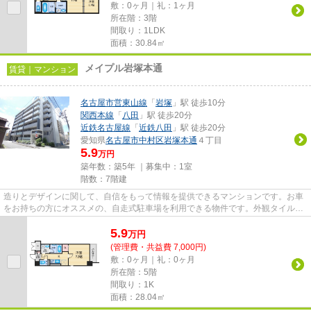
敷：0ヶ月｜礼：1ヶ月
所在階：3階
間取り：1LDK
面積：30.84㎡
メイプル岩塚本通
賃貸｜マンション
名古屋市営東山線
「
岩塚
」駅 徒歩10分
関西本線
「
八田
」駅 徒歩20分
近鉄名古屋線
「
近鉄八田
」駅 徒歩20分
愛知県
名古屋市中村区
岩塚本通
４丁目
5.9
万円
築年数：築5年 ｜募集中：
1室
階数：7階建
造りとデザインに関して、自信をもって情報を提供できるマンションです。お車
をお持ちの方にオススメの、自走式駐車場を利用できる物件です。外観タイル張
りは、汚れが付きにくいので...
5.9
万
円
(管理費・共益費 7,000円)
敷：0ヶ月｜礼：0ヶ月
所在階：5階
間取り：1K
面積：28.04㎡