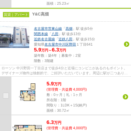
面積：25.23㎡
Y&C高畑
賃貸｜アパート
名古屋市営東山線
「
高畑
」駅 徒歩5分
関西本線
「
八田
」駅 徒歩13分
近鉄名古屋線
「
近鉄八田
」駅 徒歩15分
愛知県
名古屋市中川区
野田
１丁目641
5.9
6.3
万円～
万円
築年数：築4年 ｜募集中：
2室
階数：3階建
ローソン 中川野田一丁目店まで徒歩4分と近場にコンビニがあるのもポイント。
デザイナーズ物件は独創的で、ご好評いただいています。周辺に駅が二つあり、
交通の利便性が高いです。高...
5.9
万
円
(管理費・共益費 4,000円)
敷：0ヶ月｜礼：1ヶ月
所在階：1階
間取り：1LDK＋1S(納戸)
面積：30.72㎡
6.3
万
円
(管理費・共益費 4,000円)