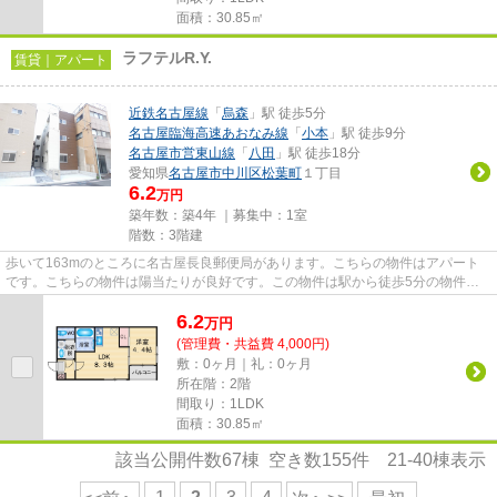
面積：30.85㎡
ラフテルR.Y.
賃貸｜アパート
近鉄名古屋線
「
烏森
」駅 徒歩5分
名古屋臨海高速あおなみ線
「
小本
」駅 徒歩9分
名古屋市営東山線
「
八田
」駅 徒歩18分
愛知県
名古屋市中川区
松葉町
１丁目
6.2
万円
築年数：築4年 ｜募集中：
1室
階数：3階建
歩いて163mのところに名古屋長良郵便局があります。こちらの物件はアパート
です。こちらの物件は陽当たりが良好です。この物件は駅から徒歩5分の物件で
す。当社スタッフが地域の賃貸情...
6.2
万
円
(管理費・共益費 4,000円)
敷：0ヶ月｜礼：0ヶ月
所在階：2階
間取り：1LDK
面積：30.85㎡
該当公開件数
67
棟 空き数
155
件
21-40
棟表示