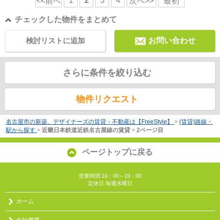
1
2
3
4
<<前へ
次へ>>
最初
チェックした物件をまとめて
検討リストに追加
お問い合わせ
さらに条件を絞り込む
物件リクエスト
名古屋市の新築、デザイナーズの賃貸・不動産は【FreeStyle】
>
(賃貸)路線・
駅から探す
>
近畿日本鉄道近鉄名古屋線の賃貸
>
2ページ目
ページトップに戻る
営業時間:10：00～19：00
定休日:毎週水曜日
ホーム