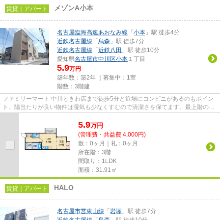
メゾンA小本
賃貸｜アパート
名古屋臨海高速あおなみ線
「
小本
」駅 徒歩4分
近鉄名古屋線
「
烏森
」駅 徒歩7分
近鉄名古屋線
「
近鉄八田
」駅 徒歩10分
愛知県
名古屋市中川区
小本
１丁目
5.9
万円
築年数：築2年 ｜募集中：
1室
階数：3階建
ファミリーマート 中川ときわ店まで徒歩5分と近場にコンビニがあるのもポイン
ト。陽当たりが良い物件は湿気も少なくすむので清潔さを保てます。最上階のア
パートです。徒歩4分で駅にア...
5.9
万
円
(管理費・共益費 4,000円)
敷：0ヶ月｜礼：0ヶ月
所在階：3階
間取り：1LDK
面積：31.91㎡
HALO
賃貸｜アパート
名古屋市営東山線
「
岩塚
」駅 徒歩7分