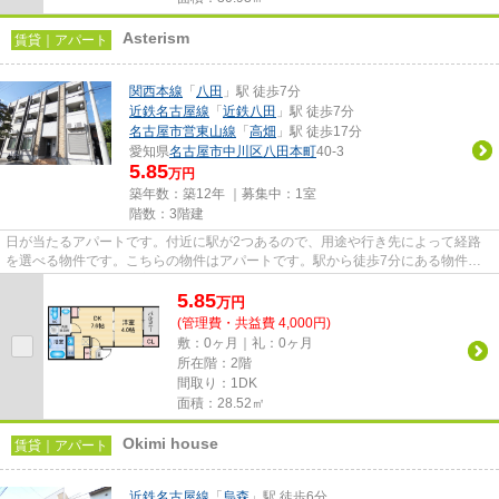
Asterism
賃貸｜アパート
関西本線
「
八田
」駅 徒歩7分
近鉄名古屋線
「
近鉄八田
」駅 徒歩7分
名古屋市営東山線
「
高畑
」駅 徒歩17分
愛知県
名古屋市中川区
八田本町
40-3
5.85
万円
築年数：築12年 ｜募集中：
1室
階数：3階建
日が当たるアパートです。付近に駅が2つあるので、用途や行き先によって経路
を選べる物件です。こちらの物件はアパートです。駅から徒歩7分にある物件な
ので、電車利用が多い方にオス...
5.85
万
円
(管理費・共益費 4,000円)
敷：0ヶ月｜礼：0ヶ月
所在階：2階
間取り：1DK
面積：28.52㎡
Okimi house
賃貸｜アパート
近鉄名古屋線
「
烏森
」駅 徒歩6分