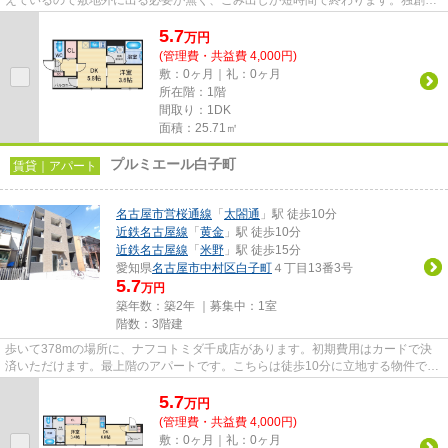
えているので敷地外に出る必要が無く、ごみ出しが短時間で終わります。独創的
なデザイナーズアパートで、ご...
5.7
万
円
(管理費・共益費 4,000円)
敷：0ヶ月｜礼：0ヶ月
所在階：1階
間取り：1DK
面積：25.71㎡
プルミエール白子町
賃貸｜アパート
名古屋市営桜通線
「
太閤通
」駅 徒歩10分
近鉄名古屋線
「
黄金
」駅 徒歩10分
近鉄名古屋線
「
米野
」駅 徒歩15分
愛知県
名古屋市中村区
白子町
４丁目13番3号
5.7
万円
築年数：築2年 ｜募集中：
1室
階数：3階建
歩いて378mの場所に、ナフコトミダ千成店があります。初期費用はカードで決
済いただけます。最上階のアパートです。こちらは徒歩10分に立地する物件で
す。名古屋市中村区エリアにある...
5.7
万
円
(管理費・共益費 4,000円)
敷：0ヶ月｜礼：0ヶ月