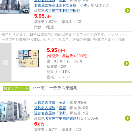
近鉄名古屋線
「
烏森
」駅 徒歩10分
名古屋臨海高速あおなみ線
「
小本
」駅 徒歩15分
愛知県
名古屋市中村区
沖田町
5.95
万円
築年数：築2年 ｜募集中：
1室
階数：3階建
陽当たりが良く、日中は電気代が節約出来ますのでおすすめです。クレジットカ
ードで初期費用がお支払いいただけるので、決済の手間が軽減できます。独創的
なデザイナーズ物件で、ご好...
5.95
万
円
(管理費・共益費 4,000円)
敷：0ヶ月｜礼：0ヶ月
所在階：2階
間取り：1LDK
面積：30.78㎡
ハーモニーテラス乗越町
賃貸｜アパート
近鉄名古屋線
「
黄金
」駅 徒歩5分
近鉄名古屋線
「
烏森
」駅 徒歩10分
近鉄名古屋線
「
米野
」駅 徒歩15分
愛知県
名古屋市中川区
乗越町
１丁目65-6
6
万円
築年数：築7年 ｜募集中：
1室