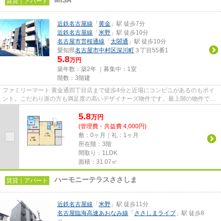
MISA
賃貸｜アパート
近鉄名古屋線
「
黄金
」駅 徒歩7分
近鉄名古屋線
「
米野
」駅 徒歩10分
名古屋市営桜通線
「
太閤通
」駅 徒歩10分
愛知県
名古屋市中村区
深川町
３丁目55番1
5.8
万円
築年数：築2年 ｜募集中：
1室
階数：3階建
ファミリーマート 黄金通四丁目店まで徒歩4分と近場にコンビニがあるのもポイ
ント。こだわり派の方も満足度の高いデザイナーズ物件です。最上階の物件で
す。幅広い層に好評な、駅から...
5.8
万
円
(管理費・共益費 4,000円)
敷：0ヶ月｜礼：1ヶ月
所在階：3階
間取り：1LDK
面積：31.07㎡
ハーモニーテラスささしま
賃貸｜アパート
近鉄名古屋線
「
米野
」駅 徒歩11分
名古屋臨海高速あおなみ線
「
ささしまライブ
」駅 徒歩8