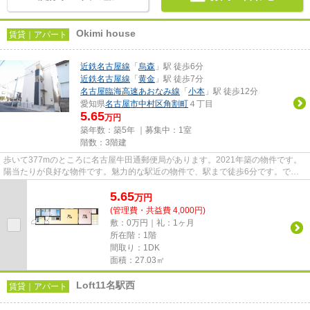
Okimi house
賃貸｜アパート
近鉄名古屋線
「
烏森
」駅 徒歩6分
近鉄名古屋線
「
黄金
」駅 徒歩7分
名古屋臨海高速あおなみ線
「
小本
」駅 徒歩12分
愛知県
名古屋市中村区
角割町
４丁目
5.65
万円
築年数：築5年 ｜募集中：
1室
階数：3階建
歩いて377mのところに名古屋牛田通郵便局があります。2021年築の物件です。
陽当たりが良好な物件です。魅力的な駅近の物件で、駅まで徒歩6分です。でき
るだけ早めに不動産情報を集めた...
5.65
万
円
(管理費・共益費 4,000円)
敷：0万円｜礼：1ヶ月
所在階：1階
間取り：1DK
面積：27.03㎡
Loft11名駅西
賃貸｜アパート