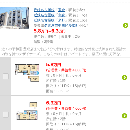
近鉄名古屋線
「
黄金
」駅 徒歩6分
近鉄名古屋線
「
烏森
」駅 徒歩16分
近鉄名古屋線
「
米野
」駅 徒歩16分
愛知県
名古屋市中川区
愛知町
44-17
5.8
6.3
万円～
万円
築年数：築6年 ｜募集中：
2室
階数：3階建
近くの平和堂 豊成店まで徒歩6分で行けます。特徴的な外観と洗練された設計の
内装を持つデザイナーズ。こちらの物件はアパートです。幅広い層に好評な、駅
から徒歩6分に立地する物件で...
5.8
万
円
(管理費・共益費 4,000円)
敷：0ヶ月｜礼：0ヶ月
所在階：1階
間取り：1LDK＋1S(納戸)
面積：30.93㎡
6.3
万
円
(管理費・共益費 4,000円)
敷：0ヶ月｜礼：0ヶ月
所在階：2階
間取り：1LDK＋1S(納戸)
面積：30.93㎡