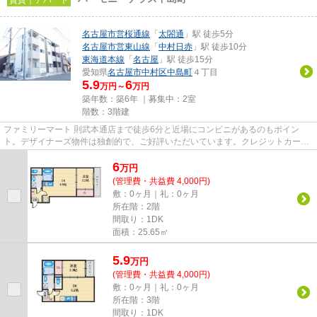
賃貸｜アパート
名古屋市営桜通線
「
太閤通
」駅 徒歩5分
名古屋市営東山線
「
中村日赤
」駅 徒歩10分
東海道本線
「
名古屋
」駅 徒歩15分
愛知県
名古屋市中村区
中島町
４丁目
5.9
6
万円～
万円
築年数：築6年 ｜募集中：
2室
階数：3階建
ファミリーマート 則武本通店まで徒歩6分と近場にコンビニがあるのもポイン
ト。デザイナーズ物件は独創的で、ご好評いただいています。クレジットカード
で初期費用をお支払いいただけ...
6
万
円
(管理費・共益費 4,000円)
敷：0ヶ月｜礼：0ヶ月
所在階：2階
間取り：1DK
面積：25.65㎡
5.9
万
円
(管理費・共益費 4,000円)
敷：0ヶ月｜礼：0ヶ月
所在階：3階
間取り：1DK