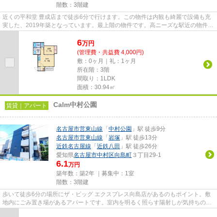
階数：3階建
近くの平和堂 豊成店まで徒歩6分で行けます。この物件は内観も綺麗で設備も充
実した、2019年築となっています。最上階の物件です。高ニーズな駅近の物件
で、徒歩5分で駅に行くことがで...
6
万
円
(管理費・共益費 4,000円)
敷：0ヶ月｜礼：1ヶ月
所在階：3階
間取り：1LDK
面積：30.94㎡
Calm中村公園
賃貸｜アパート
名古屋市営東山線
「
中村公園
」駅 徒歩9分
名古屋市営東山線
「
岩塚
」駅 徒歩13分
近鉄名古屋線
「
近鉄八田
」駅 徒歩26分
愛知県
名古屋市中村区
向島町
３丁目29-1
6.1
万円
築年数：築2年 ｜募集中：
1室
階数：3階建
歩いて徒歩6分の場所にザ・ビッグ エクスプレス向島店があるのもポイント。敷
地内にごみ置き場があるアパートです。室内を明るく照らす陽射しが気持ちの良
い物件となっています。高い...