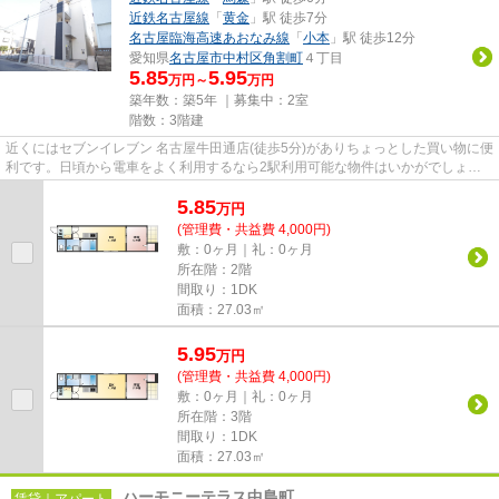
近鉄名古屋線
「
黄金
」駅 徒歩7分
名古屋臨海高速あおなみ線
「
小本
」駅 徒歩12分
愛知県
名古屋市中村区
角割町
４丁目
5.85
5.95
万円～
万円
築年数：築5年 ｜募集中：
2室
階数：3階建
近くにはセブンイレブン 名古屋牛田通店(徒歩5分)がありちょっとした買い物に便
利です。日頃から電車をよく利用するなら2駅利用可能な物件はいかがでしょう
か。初期費用のカード決済が...
5.85
万
円
(管理費・共益費 4,000円)
敷：0ヶ月｜礼：0ヶ月
所在階：2階
間取り：1DK
面積：27.03㎡
5.95
万
円
(管理費・共益費 4,000円)
敷：0ヶ月｜礼：0ヶ月
所在階：3階
間取り：1DK
面積：27.03㎡
ハーモニーテラス中島町