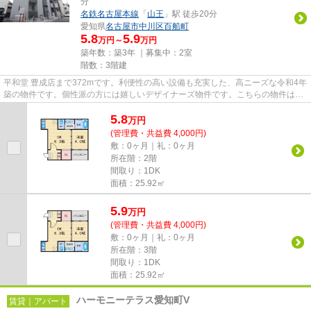
分
名鉄名古屋本線
「
山王
」駅 徒歩20分
愛知県
名古屋市中川区
百船町
5.8
5.9
万円～
万円
築年数：築3年 ｜募集中：
2室
階数：3階建
平和堂 豊成店まで372mです。利便性の高い設備も充実した、高ニーズな令和4年
築の物件です。個性派の方には嬉しいデザイナーズ物件です。こちらの物件は駅
まで徒歩で11分で到着します...
5.8
万
円
(管理費・共益費 4,000円)
敷：0ヶ月｜礼：0ヶ月
所在階：2階
間取り：1DK
面積：25.92㎡
5.9
万
円
(管理費・共益費 4,000円)
敷：0ヶ月｜礼：0ヶ月
所在階：3階
間取り：1DK
面積：25.92㎡
ハーモニーテラス愛知町V
賃貸｜アパート