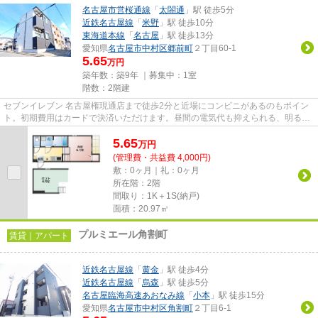
名古屋市営桜通線
「
太閤通
」駅 徒歩5分
近鉄名古屋線
「
米野
」駅 徒歩10分
東海道本線
「
名古屋
」駅 徒歩13分
愛知県
名古屋市中村区
郷前町
２丁目60-1
5.65
万円
築年数：築9年 ｜募集中：
1室
階数：2階建
セブンイレブン 名古屋権現通店まで徒歩2分と近場にコンビニがあるのもポイン
ト。初期費用はカードで決済いただけます。昼間の電気代も抑えられる、明るい
室内環境のある物件です。駅...
5.65
万
円
(管理費・共益費 4,000円)
敷：0ヶ月｜礼：0ヶ月
所在階：2階
間取り：1K＋1S(納戸)
面積：20.97㎡
プルミエール角割町
賃貸｜アパート
近鉄名古屋線
「
黄金
」駅 徒歩4分
近鉄名古屋線
「
烏森
」駅 徒歩5分
名古屋臨海高速あおなみ線
「
小本
」駅 徒歩15分
愛知県
名古屋市中村区
角割町
２丁目6-1