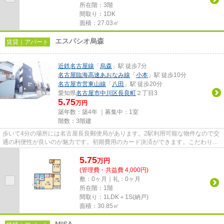
所在階：3階
間取り：1DK
面積：27.03㎡
エスパシオ烏森
賃貸｜アパート
近鉄名古屋線
「
烏森
」駅 徒歩7分
名古屋臨海高速あおなみ線
「
小本
」駅 徒歩10分
名古屋市営東山線
「
八田
」駅 徒歩20分
愛知県
名古屋市中川区
長良町
２丁目3
5.75
万円
築年数：築4年 ｜募集中：
1室
階数：3階建
歩いて4分の場所には名古屋長良郵便局があります。2駅利用可能な物件なので交
通の利便性が良いのが魅力です。初期費用のカード決済ができます。こだわりの
条件として多い、駅徒歩7分の...
5.75
万
円
(管理費・共益費 4,000円)
敷：0ヶ月｜礼：0ヶ月
所在階：1階
間取り：1LDK＋1S(納戸)
面積：30.85㎡