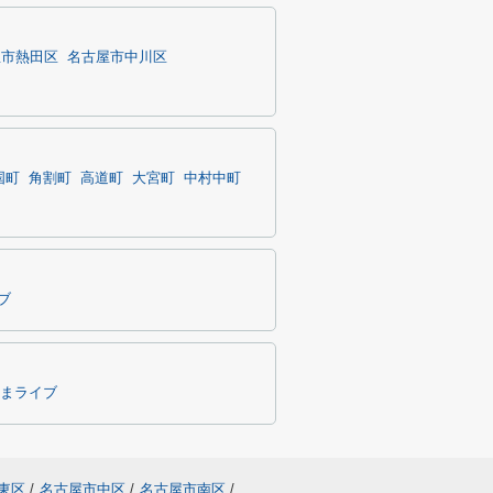
屋市熱田区
名古屋市中川区
国町
角割町
高道町
大宮町
中村中町
ブ
まライブ
東区
/
名古屋市中区
/
名古屋市南区
/