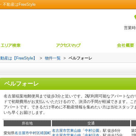
産はFreeStyle
営業時間
【FreeStyle】
>
物件一覧
>
ベルフォーレ
ベルフォーレ
名古屋稲葉地郵便局まで徒歩3分と近いです。2駅利用可能なアパートなの
ドで初期費用がお支払いいただけるので、決済の手間が軽減できます。こ
アパートです。できるだけ早めに不動産情報を集めたい方は当社スタッフ
いち早くお届けします。
所在地
交通
名古屋市営東山線
「
中村公園
」駅 徒歩6分
築
愛知県
名古屋市中村区
靖国町
名古屋市営東山線
「
中村日赤
」駅 徒歩15分
2