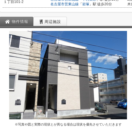
１丁目101-2
名古屋市営東山線
「
岩塚
」駅 徒歩20分
木
物件情報
周辺施設
※写真や図と実際の現状とが異なる場合は現状を優先させていただきます