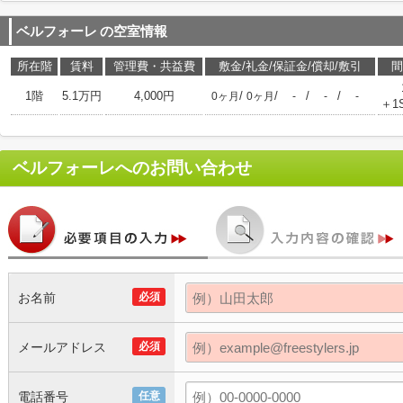
ベルフォーレ
の空室情報
所在階
賃料
管理費・共益費
敷金/礼金/保証金/償却/敷引
間
1階
5.1万円
4,000円
/
/
/
/
0ヶ月
0ヶ月
-
-
-
＋1
ベルフォーレ
へのお問い合わせ
お名前
必須
メールアドレス
必須
電話番号
任意