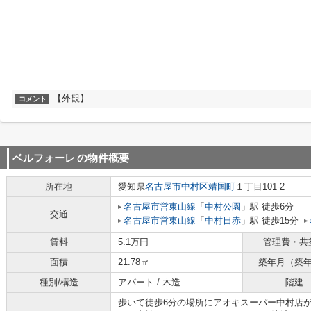
【外観】
コメント
ベルフォーレ
の物件概要
所在地
愛知県
名古屋市中村区
靖国町
１丁目101-2
名古屋市営東山線
「
中村公園
」駅 徒歩6分
交通
名古屋市営東山線
「
中村日赤
」駅 徒歩15分
賃料
5.1万円
管理費・共
面積
21.78㎡
築年月（築
種別/構造
アパート / 木造
階建
歩いて徒歩6分の場所にアオキスーパー中村店