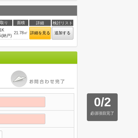
取り
面積
詳細
検討リスト
1K
21.78㎡
詳細を見る
追加する
S(納戸)
0
/
2
必須項目完了