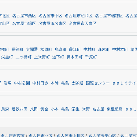
市北区
名古屋市西区
名古屋市中区
名古屋市昭和区
名古屋市瑞穂区
名古
守山区
名古屋市緑区
名古屋市名東区
名古屋市天白区
竹橋町
長筬町
太閤通
松原町
烏森町
藤江町
中村町
森末町
中村本町
靖
栄生町
二ツ橋町
上米野町
道下町
押木田町
千原町
野
岩塚
中村公園
中村日赤
本陣
亀島
太閤通
国際センター
ささしまライ
烏森
近鉄八田
八田
黄金
小本
亀島
栄生
米野
名古屋
東枇杷島
ささし
名古屋市西区
/
名古屋市北区
/
名古屋市中川区
/
名古屋市天白区
/
名古屋市