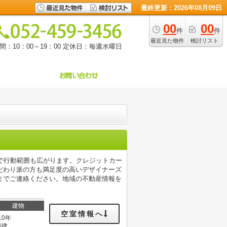
最終更新：2026年08月09日
00
00
件
件
最近見た物件
検討リスト
：10：00～19：00
定休日：毎週水曜日
で行動範囲も広がります。クレジットカー
だわり派の方も満足度の高いデザイナーズ
までご連絡ください。地域の不動産情報を
建物
空室情報へ
10年
階建