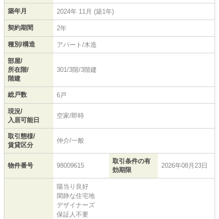
築年月
2024年 11月 (築1年)
契約期間
2年
種別/構造
アパート/木造
部屋/
所在階/
301/3階/3階建
階建
総戸数
6戸
現況/
空家/即時
入居可能日
取引態様/
仲介/一般
賃貸区分
取引条件の有
物件番号
98009615
2026年08月23日
効期限
陽当り良好
閑静な住宅地
デザイナーズ
保証人不要