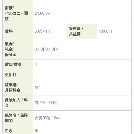
面積/
バルコニー面
24.88㎡/-
積
管理費・
賃料
5.65万円
4,000円
共益費
敷金/
礼金/
0ヶ月/0ヶ月/-
保証金
償却/敷引
-/-
更新料
-
駐車場/
無/-
月額料金
保険加入 / 料
有 / 20,000円
金
保険名 / 保険
火災保険 / 2年
期間
向き
東