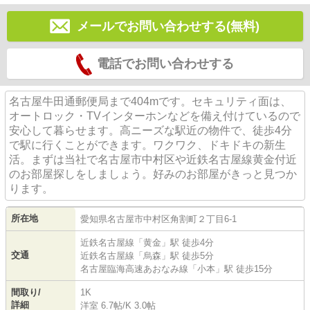
メールでお問い合わせする(無料)
電話でお問い合わせする
名古屋牛田通郵便局まで404mです。セキュリティ面は、
オートロック・TVインターホンなどを備え付けているので
安心して暮らせます。高ニーズな駅近の物件で、徒歩4分
で駅に行くことができます。ワクワク、ドキドキの新生
活。まずは当社で名古屋市中村区や近鉄名古屋線黄金付近
のお部屋探しをしましょう。好みのお部屋がきっと見つか
ります。
所在地
愛知県
名古屋市中村区
角割町
２丁目6-1
近鉄名古屋線
「
黄金
」駅 徒歩4分
交通
近鉄名古屋線
「
烏森
」駅 徒歩5分
名古屋臨海高速あおなみ線
「
小本
」駅 徒歩15分
間取り/
1K
詳細
洋室 6.7帖
/
K 3.0帖