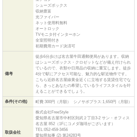
シューズボックス
収納豊富
光ファイバー
ネット使用料無料
オートロック
TVモニタ付インターホン
全室照明付き
初期費用カード決済可
徒歩6分歩けば名古屋牛田通郵便局があります。収納
はシューズボックス・クロゼットなどが備え付けられ
ているので、衣類や日用品の収納に重宝します。徒歩
備考
4分で駅にアクセス可能な、魅力的な駅近物件です。
こちら近鉄名古屋線黄金近くに立地する賃貸住宅でな
ら、きっとあなたの希望しているライフスタイルを叶
えることができるでしょう。
条件(その他)
町費:300円（月額） シノサポプラス:1,650円（月額）
株式会社FreeStyle
愛知県名古屋市中村区則武２丁目3-2 サン・オフィス
名古屋 852（1Fにコメダ珈琲がございます）
TEL:052-459-3456
取扱会社
愛知県知事 (2) 第24283号