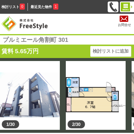
0
1
検討リスト
最近見た物件
お問合せ
プルミエール角割町 301
賃料
5.65
万円
検討リストに追加
1/30
2/30