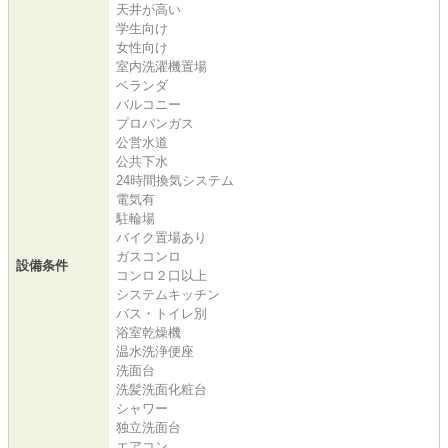
天井が高い
学生向け
女性向け
室内洗濯機置場
ベランダ
バルコニー
プロパンガス
公営水道
公共下水
24時間換気システム
電気有
駐輪場
バイク置場あり
ガスコンロ
設備条件
コンロ２口以上
システムキッチン
バス・トイレ別
浴室乾燥機
温水洗浄便座
洗面台
洗髪洗面化粧台
シャワー
独立洗面台
エアコン