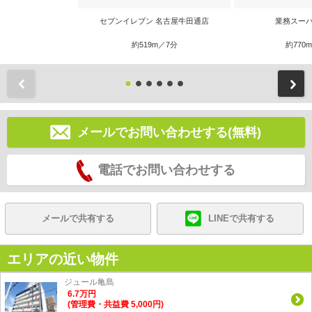
セブンイレブン 名古屋牛田通店
業務スーパ
約519m／7分
約770
前
メールでお問い合わせする(無料)
電話でお問い合わせする
メールで共有する
LINEで共有する
エリアの近い物件
ジュール亀島
6.7
万
円
(管理費・共益費 5,000円)