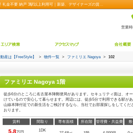
ファミリエ Nagoya102｜女性向け 敷金不要 礼金不要 納戸 3駅以上利用可｜新築、デザイナーズの賃貸・不動産はFreeStyle
営業時間
【FreeStyle】
>
物件一覧
>
ファミリエ Nagoya
>
102
ファミリエ Nagoya 1階
徒歩6分のところに名古屋本陣郵便局があります。セキュリティ面は、オー
けているので安心して暮らせます。周辺には、徒歩5分で利用できる駅が
山線本陣付近での新生活をご検討するなら、当社でお部屋探しをしてくだ
おります。
賃料
間取り
専有面積
所在階
管理費・共益費
敷
1DK
5.8
万円
27.68㎡
1階
4,000円
0