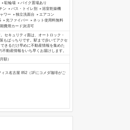
駐輪場
バイク置場あり
チン
バス・トイレ別
浴室乾燥機
ャワー
独立洗面台
エアコン
S
光ファイバー
ネット使用料無料
期費用カード決済可
す。セキュリティ面は、オートロック・
対策もばっちりです。駅まで歩いてアクセ
。できるだけ早めに不動産情報を集めた
の不動産情報をいち早くお届けします。
（月額）
ィス名古屋 852（1Fにコメダ珈琲がご