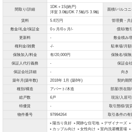
1DK＋1S(納戸)
間取り/詳細
面積/バルコ
洋室 3.0帖
/
DK 7.5帖
/
S 3.9帖
賃料
5.8万円
管理費・共
敷金/礼金/保証金
0ヶ月/0ヶ月/-
償却/敷
更新料
-
敷金積み
権利金/雑費
-/-
駐車場/月額
保険加入/料金
有/20,000円
保険名/保険
保証人代行義務
-
保証会
保証会社詳細
-
向き
築年月(築年数)
2018年 1月 (築8年)
契約期
種別/構造
アパート/木造
部屋/所在階
総戸数
6戸
現況/入居可
特優賃
-
取引態様/賃
物件番号
97994264
取引条件の有
陽当り良好
閑静な住宅地
デザイナーズ
カップル向け
女性向け
室内洗濯機置場