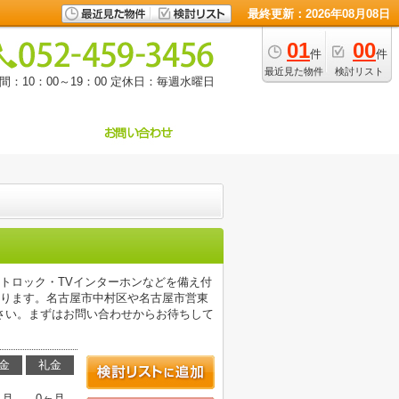
最終更新：2026年08月08日
01
00
件
件
最近見た物件
検討リスト
：10：00～19：00
定休日：毎週水曜日
トロック・TVインターホンなどを備え付
あります。名古屋市中村区や名古屋市営東
さい。まずはお問い合わせからお待ちして
金
礼金
ヶ月
0ヶ月