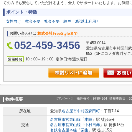
ての方でも安心していただけるよう、全力でサポートいたします。お気軽
ポイント・特徴
女性向け
敷金不要
礼金不要
納戸
3駅以上利用可
お問い合わせは
株式会社FreeStyleまで
052-459-3456
〒453-0014
愛知県名古屋市中村区則武２
852（1Fにコメダ珈琲が
10：00～19：00 定休日:毎週水曜日
【アパート】
物件番号：97994264
情報更新日：20
物件概要
所在地
愛知県
名古屋市中村区
森田町
１丁目7-14
名古屋市営東山線
「
本陣
」駅 徒歩5分
交通
名古屋市営東山線
「
中村日赤
」駅 徒歩15分
名鉄名古屋本線
「
栄生
」駅 徒歩15分