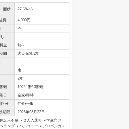
ニー面積
27.68㎡/-
益費
4,000円
引
-/-
増し
-
料金
無/-
期間
火災保険/2年
社
-
南
間
2年
/階建
102/ 1階/ 3階建
能日
空家/即時
貸区分
仲介/一般
効期限
2026年08月22日
保証人不要
２人入居可
学生向け
ベランダ
バルコニー
プロパンガス