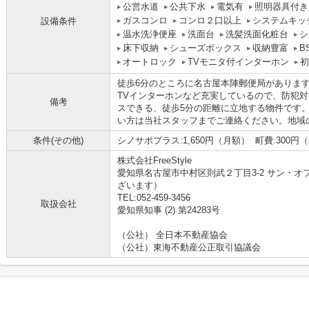
公営水道
公共下水
電気有
照明器具付き
ガスコンロ
コンロ２口以上
システムキッ
設備条件
温水洗浄便座
洗面台
洗髪洗面化粧台
シ
床下収納
シューズボックス
収納豊富
B
オートロック
TVモニタ付インターホン
初
徒歩6分のところに名古屋本陣郵便局がありま
TVインターホンなど充実しているので、防犯
備考
スできる、徒歩5分の距離に立地する物件です
い方は当社スタッフまでご連絡ください。地域
条件(その他)
シノサポプラス:1,650円（月額） 町費:300円
株式会社FreeStyle
愛知県名古屋市中村区則武２丁目3-2 サン・オフ
ざいます）
TEL:052-459-3456
取扱会社
愛知県知事 (2) 第24283号
（公社） 全日本不動産協会
（公社）東海不動産公正取引協議会