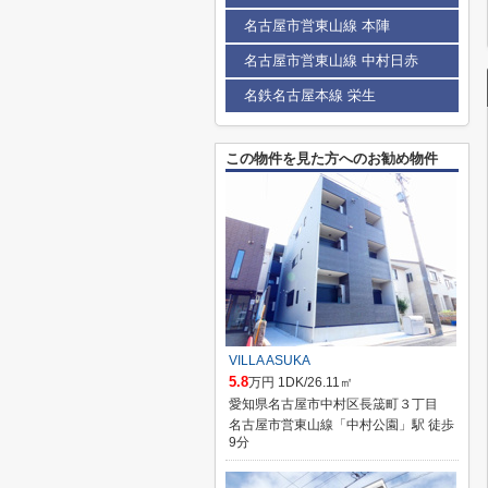
名古屋市営東山線 本陣
名古屋市営東山線 中村日赤
名鉄名古屋本線 栄生
この物件を見た方へのお勧め物件
VILLA ASUKA
5.8
万円 1DK/26.11㎡
愛知県名古屋市中村区長筬町３丁目
名古屋市営東山線「中村公園」駅 徒歩
9分