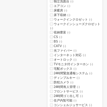
独立洗面台
(-)
エアコン
(-)
床暖房
(-)
床下収納
(-)
ウォークインクロゼット
(-)
ウォークインシューズクロゼット
(-)
収納豊富
(-)
CS
(-)
BS
(-)
CATV
(-)
光ファイバー
(-)
インターネット対応
(-)
オートロック
(-)
TVモニタ付インターホン
(-)
宅配ボックス
(-)
24時間緊急通報システム
(-)
ディンプルキー
(-)
防犯カメラ
(-)
24時間有人管理
(-)
フロントサービス
(-)
24時間ゴミ出し可
(-)
住戸内覧可能
(-)
コンシェルジュサービス
(-)