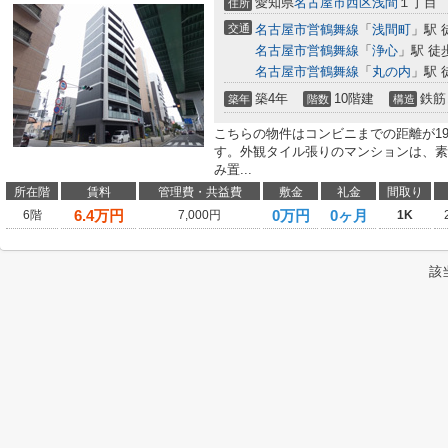
愛知県
名古屋市西区
浅間
１丁目
住所
交通
名古屋市営鶴舞線
「
浅間町
」駅 
名古屋市営鶴舞線
「
浄心
」駅 徒
名古屋市営鶴舞線
「
丸の内
」駅 
築4年
10階建
鉄筋
築年
階数
構造
こちらの物件はコンビニまでの距離が1
す。外観タイル張りのマンションは、素
み置...
所在階
賃料
管理費・共益費
敷金
礼金
間取り
6.4
万円
0万円
0ヶ月
6階
7,000円
1K
該