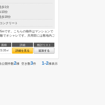
徒歩1分
歩10分
徒歩18分
コンクリート
95mです。こちらの物件はマンションで
敵でオシャレです。共用部には敷地内ご
面積
詳細
検討リスト
23.35㎡
詳細を見る
追加する
2
3
1-2
当公開件数
棟 空き数
件
棟表示