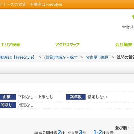
ーズの賃貸・不動産はFreeStyle
営業時間
【FreeStyle】
>
(賃貸)地域から探す
>
名古屋市西区
>
浅間の賃
面積
下限なし～上限なし
築年数
指定しない
間取り
指定なし
並び順：
2
3
1-2
該当公開件数
棟 空き数
件
棟表示