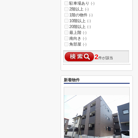
駐車場あり
(-)
2階以上
(-)
1階の物件
(-)
10階以上
(-)
20階以上
(-)
最上階
(-)
南向き
(-)
角部屋
(-)
2
件が該当
新着物件