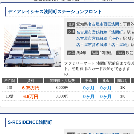
ディアレイシャス浅間町ステーションフロント
愛知県
名古屋市西区
浅間
１丁目2-
住所
交通
名古屋市営鶴舞線
「
浅間町
」駅 
名古屋市営鶴舞線
「
浄心
」駅 徒
名古屋市営名城線
「
名古屋城
」駅
築4年
13階建
鉄筋
築年
階数
構造
ファミリーマート 浅間町駅前店まで徒
ト。初期費用のカード決済ができます。
の...
所在階
賃料
管理費・共益費
敷金
礼金
間取り
6.35
万円
0ヶ月
0ヶ月
2階
8,000円
1K
6.9
万円
0ヶ月
0ヶ月
13階
8,000円
1K
S-RESIDENCE浅間町