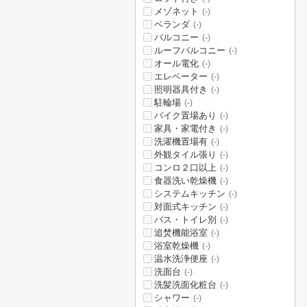
メゾネット
(-)
ベランダ
(-)
バルコニー
(-)
ルーフバルコニー
(-)
オール電化
(-)
エレベーター
(-)
照明器具付き
(-)
駐輪場
(-)
バイク置場あり
(-)
家具・家電付き
(-)
洗濯機置場有
(-)
外観タイル張り
(-)
コンロ２口以上
(-)
食器洗い乾燥機
(-)
システムキッチン
(-)
対面式キッチン
(-)
バス・トイレ別
(-)
追焚機能浴室
(-)
浴室乾燥機
(-)
温水洗浄便座
(-)
洗面台
(-)
洗髪洗面化粧台
(-)
シャワー
(-)