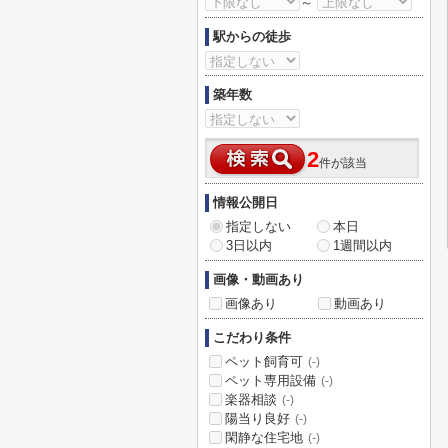
～
駅からの徒歩
築年数
2
件が該当
情報公開日
指定しない
本日
3日以内
1週間以内
画像・動画あり
画像あり
動画あり
こだわり条件
ペット飼育可
(-)
ペット専用設備
(-)
楽器相談
(-)
陽当り良好
(-)
閑静な住宅地
(-)