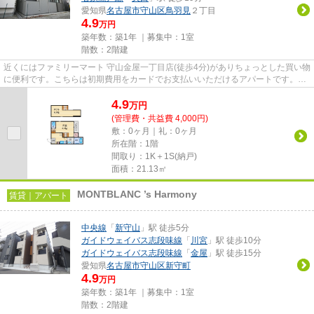
愛知県
名古屋市守山区
鳥羽見
２丁目
4.9
万円
築年数：築1年 ｜募集中：
1室
階数：2階建
近くにはファミリーマート 守山金屋一丁目店(徒歩4分)がありちょっとした買い物
に便利です。こちらは初期費用をカードでお支払いいただけるアパートです。自
宅から2駅利用できる、利便...
4.9
万
円
(管理費・共益費 4,000円)
敷：0ヶ月｜礼：0ヶ月
所在階：1階
間取り：1K＋1S(納戸)
面積：21.13㎡
MONTBLANC ’s Harmony
賃貸｜アパート
中央線
「
新守山
」駅 徒歩5分
ガイドウェイバス志段味線
「
川宮
」駅 徒歩10分
ガイドウェイバス志段味線
「
金屋
」駅 徒歩15分
愛知県
名古屋市守山区
新守町
4.9
万円
築年数：築1年 ｜募集中：
1室
階数：2階建