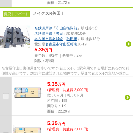
面積：21.72㎡
メイクスR矢田Ⅰ
賃貸｜アパート
名鉄瀬戸線
「
守山自衛隊前
」駅 徒歩5分
名鉄瀬戸線
「
矢田
」駅 徒歩10分
名古屋市営名城線
「
砂田橋
」駅 徒歩13分
愛知県
名古屋市守山区
町南
10-19
5.35
万円
築年数：築2年 ｜募集中：
2室
階数：3階建
名古屋守山口郵便局まで歩いてすぐ(徒歩5分)。2駅利用できる場所にあるので利
便性が高いです。2023年に建設された物件です。駅まで徒歩5分の立地が魅力的
な、利便性の高い物件です。当...
5.35
万
円
(管理費・共益費 3,000円)
敷：0ヶ月｜礼：0ヶ月
所在階：1階
間取り：1K
面積：22.29㎡
5.35
万
円
(管理費・共益費 3,000円)