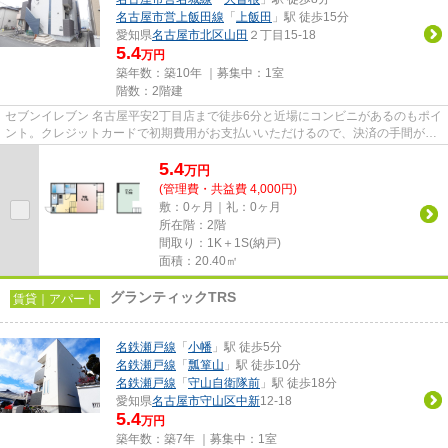
名古屋市営上飯田線
「
上飯田
」駅 徒歩15分
愛知県
名古屋市北区
山田
２丁目15-18
5.4
万円
築年数：築10年 ｜募集中：
1室
階数：2階建
セブンイレブン 名古屋平安2丁目店まで徒歩6分と近場にコンビニがあるのもポイ
ント。クレジットカードで初期費用がお支払いいただけるので、決済の手間が軽
減できます。日が当たるアパ...
5.4
万
円
(管理費・共益費 4,000円)
敷：0ヶ月｜礼：0ヶ月
所在階：2階
間取り：1K＋1S(納戸)
面積：20.40㎡
グランティックTRS
賃貸｜アパート
名鉄瀬戸線
「
小幡
」駅 徒歩5分
名鉄瀬戸線
「
瓢箪山
」駅 徒歩10分
名鉄瀬戸線
「
守山自衛隊前
」駅 徒歩18分
愛知県
名古屋市守山区
中新
12-18
5.4
万円
築年数：築7年 ｜募集中：
1室