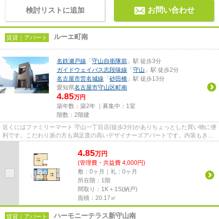
検討リストに追加
お問い合わせ
ルーエ町南
賃貸｜アパート
名鉄瀬戸線
「
守山自衛隊前
」駅 徒歩3分
ガイドウェイバス志段味線
「
守山
」駅 徒歩2分
名古屋市営名城線
「
砂田橋
」駅 徒歩13分
愛知県
名古屋市守山区
町南
4.85
万円
築年数：築2年 ｜募集中：
1室
階数：2階建
近くにはファミリーマート 守山一丁目店(徒歩3分)がありちょっとした買い物に便
利です。こだわり派の方も満足度の高いデザイナーズアパートです。内装もきれ
いな一押しの築浅物件です...
4.85
万
円
(管理費・共益費 4,000円)
敷：0ヶ月｜礼：0ヶ月
所在階：1階
間取り：1K＋1S(納戸)
面積：20.17㎡
ハーモニーテラス新守山南
賃貸｜アパート