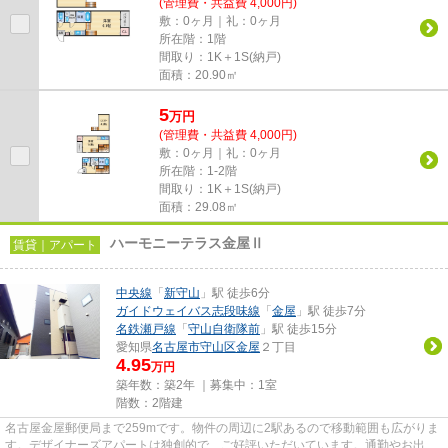
(管理費・共益費 4,000円)
敷：0ヶ月｜礼：0ヶ月
所在階：1階
間取り：1K＋1S(納戸)
面積：20.90㎡
5
万
円
(管理費・共益費 4,000円)
敷：0ヶ月｜礼：0ヶ月
所在階：1-2階
間取り：1K＋1S(納戸)
面積：29.08㎡
ハーモニーテラス金屋Ⅱ
賃貸｜アパート
中央線
「
新守山
」駅 徒歩6分
ガイドウェイバス志段味線
「
金屋
」駅 徒歩7分
名鉄瀬戸線
「
守山自衛隊前
」駅 徒歩15分
愛知県
名古屋市守山区
金屋
２丁目
4.95
万円
築年数：築2年 ｜募集中：
1室
階数：2階建
名古屋金屋郵便局まで259mです。物件の周辺に2駅あるので移動範囲も広がりま
す。デザイナーズアパートは独創的で、ご好評いただいています。通勤やお出か