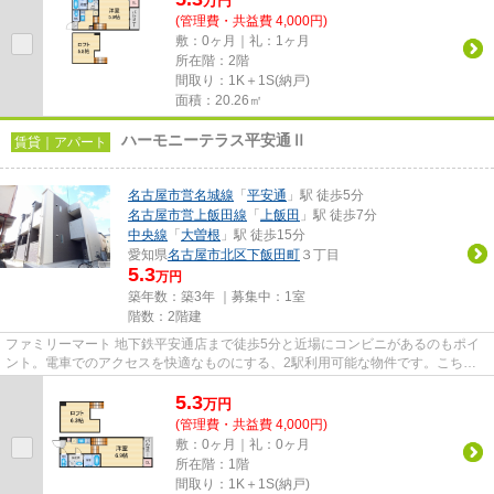
万
円
(管理費・共益費 4,000円)
敷：0ヶ月｜礼：1ヶ月
所在階：2階
間取り：1K＋1S(納戸)
面積：20.26㎡
ハーモニーテラス平安通Ⅱ
賃貸｜アパート
名古屋市営名城線
「
平安通
」駅 徒歩5分
名古屋市営上飯田線
「
上飯田
」駅 徒歩7分
中央線
「
大曽根
」駅 徒歩15分
愛知県
名古屋市北区
下飯田町
３丁目
5.3
万円
築年数：築3年 ｜募集中：
1室
階数：2階建
ファミリーマート 地下鉄平安通店まで徒歩5分と近場にコンビニがあるのもポイ
ント。電車でのアクセスを快適なものにする、2駅利用可能な物件です。こちら
は初期費用をカードでお支払い...
5.3
万
円
(管理費・共益費 4,000円)
敷：0ヶ月｜礼：0ヶ月
所在階：1階
間取り：1K＋1S(納戸)