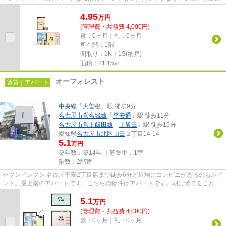
けに便利な、徒歩6分に駅のあ...
4.95
万
円
(管理費・共益費 4,000円)
敷：0ヶ月｜礼：0ヶ月
所在階：1階
間取り：1K＋1S(納戸)
面積：21.15㎡
オーフォレスト
賃貸｜アパート
中央線
「
大曽根
」駅 徒歩9分
名古屋市営名城線
「
平安通
」駅 徒歩11分
名古屋市営上飯田線
「
上飯田
」駅 徒歩15分
愛知県
名古屋市北区
山田
２丁目14-14
5.1
万円
築年数：築14年 ｜募集中：
1室
階数：2階建
セブンイレブン 名古屋平安2丁目店まで徒歩6分と近場にコンビニがあるのもポイ
ント。最上階のアパートです。こちらの物件はアパートです。朝に慌てることな
く行動するために駅から徒歩...
5.1
万
円
(管理費・共益費 4,000円)
敷：0ヶ月｜礼：0ヶ月