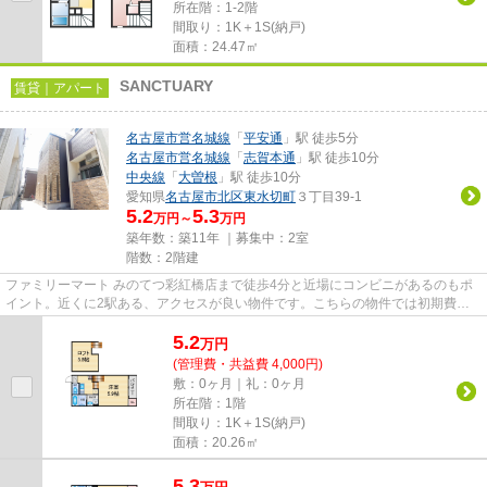
所在階：1-2階
間取り：1K＋1S(納戸)
面積：24.47㎡
SANCTUARY
賃貸｜アパート
名古屋市営名城線
「
平安通
」駅 徒歩5分
名古屋市営名城線
「
志賀本通
」駅 徒歩10分
中央線
「
大曽根
」駅 徒歩10分
愛知県
名古屋市北区
東水切町
３丁目39-1
5.2
5.3
万円～
万円
築年数：築11年 ｜募集中：
2室
階数：2階建
ファミリーマート みのてつ彩紅橋店まで徒歩4分と近場にコンビニがあるのもポ
イント。近くに2駅ある、アクセスが良い物件です。こちらの物件では初期費用
をカードでお支払いいただけま...
5.2
万
円
(管理費・共益費 4,000円)
敷：0ヶ月｜礼：0ヶ月
所在階：1階
間取り：1K＋1S(納戸)
面積：20.26㎡
5.3