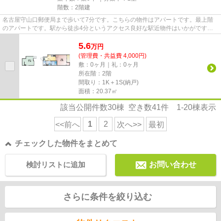
階数：2階建
名古屋守山口郵便局まで歩いて7分です。こちらの物件はアパートです。最上階
のアパートです。駅から徒歩4分というアクセス良好な駅近物件はいかがです
か。当社スタッフが地域の賃貸情...
5.6
万
円
(管理費・共益費 4,000円)
敷：0ヶ月｜礼：0ヶ月
所在階：2階
間取り：1K＋1S(納戸)
面積：20.37㎡
該当公開件数
30
棟 空き数
41
件
1-20
棟表示
1
2
<<前へ
次へ>>
最初
チェックした物件をまとめて
検討リストに追加
お問い合わせ
さらに条件を絞り込む