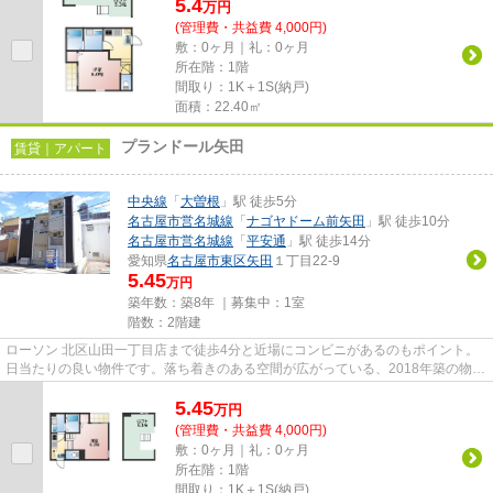
5.4
万
円
(管理費・共益費 4,000円)
敷：0ヶ月｜礼：0ヶ月
所在階：1階
間取り：1K＋1S(納戸)
面積：22.40㎡
プランドール矢田
賃貸｜アパート
中央線
「
大曽根
」駅 徒歩5分
名古屋市営名城線
「
ナゴヤドーム前矢田
」駅 徒歩10分
名古屋市営名城線
「
平安通
」駅 徒歩14分
愛知県
名古屋市東区
矢田
１丁目22-9
5.45
万円
築年数：築8年 ｜募集中：
1室
階数：2階建
ローソン 北区山田一丁目店まで徒歩4分と近場にコンビニがあるのもポイント。
日当たりの良い物件です。落ち着きのある空間が広がっている、2018年築の物件
です。この物件は駅から徒歩5...
5.45
万
円
(管理費・共益費 4,000円)
敷：0ヶ月｜礼：0ヶ月
所在階：1階
間取り：1K＋1S(納戸)