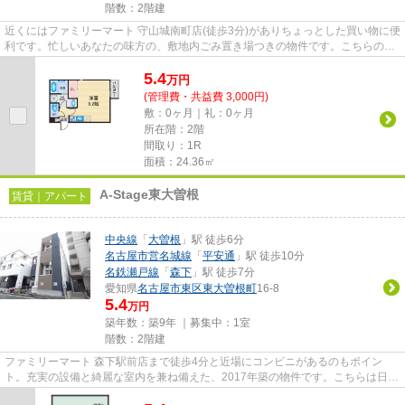
階数：2階建
近くにはファミリーマート 守山城南町店(徒歩3分)がありちょっとした買い物に便
利です。忙しいあなたの味方の、敷地内ごみ置き場つきの物件です。こちらの物
件はアパートです。駅から...
5.4
万
円
(管理費・共益費 3,000円)
敷：0ヶ月｜礼：0ヶ月
所在階：2階
間取り：1R
面積：24.36㎡
A-Stage東大曽根
賃貸｜アパート
中央線
「
大曽根
」駅 徒歩6分
名古屋市営名城線
「
平安通
」駅 徒歩10分
名鉄瀬戸線
「
森下
」駅 徒歩7分
愛知県
名古屋市東区
東大曽根町
16-8
5.4
万円
築年数：築9年 ｜募集中：
1室
階数：2階建
ファミリーマート 森下駅前店まで徒歩4分と近場にコンビニがあるのもポイン
ト。充実の設備と綺麗な室内を兼ね備えた、2017年築の物件です。こちらは日当
たりが良好な物件です。根強い...