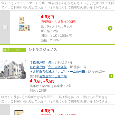
近くにはファミリーマート 守山二城店(徒歩4分)がありちょっとした買い物に便利
です。ご利用可能な駅が2つあり、行き先に応じて乗車駅の使い分けができま
す。最上階のアパートです。徒...
4.9
万
円
(管理費・共益費 4,000円)
敷：0ヶ月｜礼：0ヶ月
所在階：2階
間取り：1K＋1S(納戸)
面積：20.93㎡
シトラスジュノス
賃貸｜アパート
名鉄瀬戸線
「
矢田
」駅 徒歩7分
名鉄瀬戸線
「
守山自衛隊前
」駅 徒歩10分
名古屋市営名城線
「
ナゴヤドーム前矢田
」駅 徒歩13分
愛知県
名古屋市守山区
市場
4.9
5
万円～
万円
築年数：築2年 ｜募集中：
2室
階数：2階建
物件から徒歩2分の場所には名古屋守山口郵便局もあって、窓口での手続きも
楽々。ご利用可能な駅が2つあり、行き先に応じて乗車駅の使い分けができま
す。初期費用をカードでお支払いい...
4.9
万
円