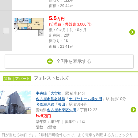
間取り：1LDK
面積：29.44㎡
5.5
万
円
(管理費・共益費 3,000円)
敷：0ヶ月｜礼：0ヶ月
所在階：2階
間取り：1K
面積：21.41㎡
全7件を表示する
フォレストヒルズ
賃貸｜アパート
中央線
「
大曽根
」駅 徒歩14分
名古屋市営名城線
「
ナゴヤドーム前矢田
」駅 徒歩10分
名鉄瀬戸線
「
矢田
」駅 徒歩4分
愛知県
名古屋市東区
矢田
３丁目12-23
5.6
万円
築年数：築7年 ｜募集中：
2室
階数：2階建
日が当たる物件です。2駅利用可物件なので、よく電車を利用する方にピッタリ