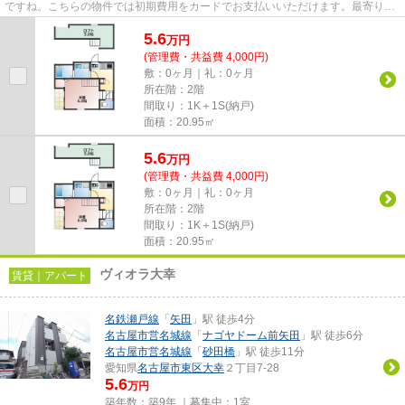
ですね。こちらの物件では初期費用をカードでお支払いいただけます。最寄りの
駅まで徒歩14分の物件です。名...
5.6
万
円
(管理費・共益費 4,000円)
敷：0ヶ月｜礼：0ヶ月
所在階：2階
間取り：1K＋1S(納戸)
面積：20.95㎡
5.6
万
円
(管理費・共益費 4,000円)
敷：0ヶ月｜礼：0ヶ月
所在階：2階
間取り：1K＋1S(納戸)
面積：20.95㎡
ヴィオラ大幸
賃貸｜アパート
名鉄瀬戸線
「
矢田
」駅 徒歩4分
名古屋市営名城線
「
ナゴヤドーム前矢田
」駅 徒歩6分
名古屋市営名城線
「
砂田橋
」駅 徒歩11分
愛知県
名古屋市東区
大幸
２丁目7-28
5.6
万円
築年数：築9年 ｜募集中：
1室