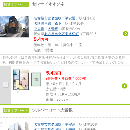
セレーノオオゾネ
賃貸｜アパート
名古屋市営名城線
「
平安通
」駅 徒歩6分
名鉄瀬戸線
「
森下
」駅 徒歩10分
中央線
「
大曽根
」駅 徒歩14分
愛知県
名古屋市北区
東水切町
３丁目39-5
5.4
万円
築年数：築11年 ｜募集中：
1室
階数：2階建
徒歩6分歩けば名古屋杉村郵便局があります。清潔な敷地内ごみ置き場のある物
件。初期費用をカードでお支払いいただけるので、カードで決済したい方にもお
すすめです。駅から徒歩6分の...
5.4
万
円
(管理費・共益費 4,000円)
敷：0ヶ月｜礼：0ヶ月
所在階：2階
間取り：1K＋1S(納戸)
面積：20.59㎡
シルバーコート大曽根
賃貸｜アパート
名古屋市営名城線
「
平安通
」駅 徒歩10分
名古屋市営名城線
「
大曽根
」駅 徒歩8分