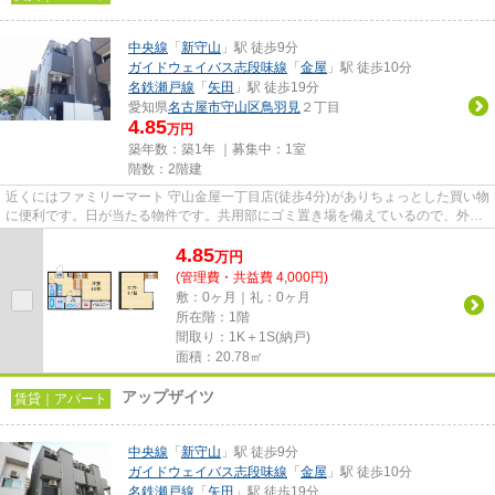
中央線
「
新守山
」駅 徒歩9分
ガイドウェイバス志段味線
「
金屋
」駅 徒歩10分
名鉄瀬戸線
「
矢田
」駅 徒歩19分
愛知県
名古屋市守山区
鳥羽見
２丁目
4.85
万円
築年数：築1年 ｜募集中：
1室
階数：2階建
近くにはファミリーマート 守山金屋一丁目店(徒歩4分)がありちょっとした買い物
に便利です。日が当たる物件です。共用部にゴミ置き場を備えているので、外部
の人にごみを見られたりす...
4.85
万
円
(管理費・共益費 4,000円)
敷：0ヶ月｜礼：0ヶ月
所在階：1階
間取り：1K＋1S(納戸)
面積：20.78㎡
アップザイツ
賃貸｜アパート
中央線
「
新守山
」駅 徒歩9分
ガイドウェイバス志段味線
「
金屋
」駅 徒歩10分
名鉄瀬戸線
「
矢田
」駅 徒歩19分