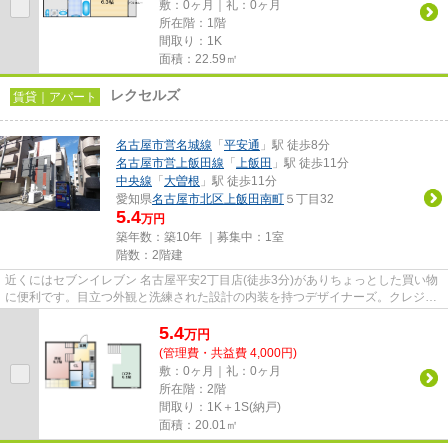
敷：0ヶ月｜礼：0ヶ月
所在階：1階
間取り：1K
面積：22.59㎡
レクセルズ
賃貸｜アパート
名古屋市営名城線
「
平安通
」駅 徒歩8分
名古屋市営上飯田線
「
上飯田
」駅 徒歩11分
中央線
「
大曽根
」駅 徒歩11分
愛知県
名古屋市北区
上飯田南町
５丁目32
5.4
万円
築年数：築10年 ｜募集中：
1室
階数：2階建
近くにはセブンイレブン 名古屋平安2丁目店(徒歩3分)がありちょっとした買い物
に便利です。目立つ外観と洗練された設計の内装を持つデザイナーズ。クレジッ
トカードで初期費用がお支払...
5.4
万
円
(管理費・共益費 4,000円)
敷：0ヶ月｜礼：0ヶ月
所在階：2階
間取り：1K＋1S(納戸)
面積：20.01㎡