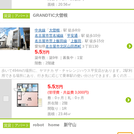
面積：20.56㎡
GRANDTIC大曽根
賃貸｜アパート
中央線
「
大曽根
」駅 徒歩8分
名古屋市営名城線
「
平安通
」駅 徒歩10分
名古屋市営上飯田線
「
上飯田
」駅 徒歩15分
愛知県
名古屋市北区
山田西町
３丁目130
5.5
万円
築年数：築9年 ｜募集中：
1室
階数：2階建
歩いて494mの場所に、ヤマナカ ザ・チャレンジハウス平安店があります。2駅利
用できる場所にあり、行き先に応じて乗車駅の使い分けができます。多くの方が
こだわる、陽の当りが良好で...
5.5
万
円
(管理費・共益費 3,000円)
敷：0ヶ月｜礼：0ヶ月
所在階：2階
間取り：1R
面積：23.46㎡
robot home 新守山
賃貸｜アパート