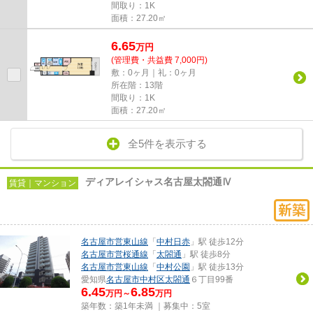
間取り：1K
面積：27.20㎡
6.65
万
円
(管理費・共益費 7,000円)
敷：0ヶ月｜礼：0ヶ月
所在階：13階
間取り：1K
面積：27.20㎡
全5件を表示する
ディアレイシャス名古屋太閤通Ⅳ
賃貸｜マンション
名古屋市営東山線
「
中村日赤
」駅 徒歩12分
名古屋市営桜通線
「
太閤通
」駅 徒歩8分
名古屋市営東山線
「
中村公園
」駅 徒歩13分
愛知県
名古屋市中村区
太閤通
６丁目99番
6.45
6.85
万円～
万円
築年数：築1年未満 ｜募集中：
5室