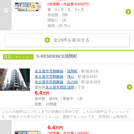
(管理費・共益費 8,000円)
敷：0ヶ月｜礼：0ヶ月
所在階：2階
間取り：1K
面積：26.70㎡
全24件を表示する
S-RESIDENCE浅間町
賃貸｜マンション
名古屋市営鶴舞線
「
浅間町
」駅 徒歩1分
名古屋市営鶴舞線
「
浄心
」駅 徒歩10分
名古屋市営鶴舞線
「
丸の内
」駅 徒歩18分
愛知県
名古屋市西区
浅間
１丁目
6.4
万円
築年数：築4年 ｜募集中：
1室
階数：10階建
こちらの物件はコンビニまでの距離が195mです。こちらの物件はマンションで
す。外観タイル張りのマンションは、素敵でオシャレです。共用部には敷地内ご
み置き場・エレベータなどが揃...
6.4
万
円
(管理費・共益費 7,000円)