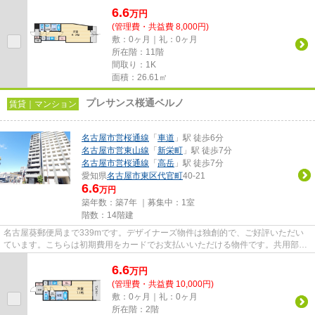
6.6
万
円
(管理費・共益費 8,000円)
敷：0ヶ月｜礼：0ヶ月
所在階：11階
間取り：1K
面積：26.61㎡
プレサンス桜通ベルノ
賃貸｜マンション
名古屋市営桜通線
「
車道
」駅 徒歩6分
名古屋市営東山線
「
新栄町
」駅 徒歩7分
名古屋市営桜通線
「
高岳
」駅 徒歩7分
愛知県
名古屋市東区
代官町
40-21
6.6
万円
築年数：築7年 ｜募集中：
1室
階数：14階建
名古屋葵郵便局まで339mです。デザイナーズ物件は独創的で、ご好評いただい
ています。こちらは初期費用をカードでお支払いいただける物件です。共用部に
はエレベータ・敷地内ごみ置き...
6.6
万
円
(管理費・共益費 10,000円)
敷：0ヶ月｜礼：0ヶ月
所在階：2階