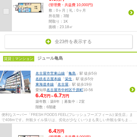
(管理費・共益費 10,000円)
敷：0ヶ月｜礼：0ヶ月
所在階：3階
間取り：1K
面積：23.18㎡
全23件を表示する
ジュール亀島
賃貸｜マンション
名古屋市営東山線
「
亀島
」駅 徒歩5分
名鉄名古屋本線
「
栄生
」駅 徒歩5分
東海道本線
「
名古屋
」駅 徒歩19分
愛知県
名古屋市中村区
千原町
10-56
6.4
6.7
万円～
万円
築年数：築8年 ｜募集中：
2室
階数：6階建
便利なスーパー「FRESH FOODS FEEL(フレッシュフーズフィール) 栄生店」ま
で408mです。外観タイル張りは、劣化が少なくいつまも美しい外観を保ちま
す。クレジットカードで初期費用を...
6.4
万
円