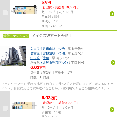
6
万
円
(管理費・共益費 10,000円)
敷：0ヶ月｜礼：1ヶ月
所在階：8階
間取り：1K
面積：24.51㎡
メイクスWアート今池Ⅲ
賃貸｜マンション
名古屋市営東山線
「
今池
」駅 徒歩5分
名古屋市営桜通線
「
今池
」駅 徒歩5分
中央線
「
千種
」駅 徒歩17分
愛知県
名古屋市千種区
今池
５丁目34−3
6.03
万円
築年数：築2年 ｜募集中：
1室
階数：15階建
ファミリーマート 千種今池五丁目店まで徒歩5分と近場にコンビニがあるのもポ
イント。目的に応じて駅を選べることが、2駅利用できるこの物件のメリットで
す。目立つ外観と洗練された設...
6.03
万
円
(管理費・共益費 8,000円)
敷：0ヶ月｜礼：0ヶ月
所在階：11階