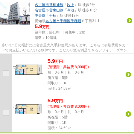
名古屋市営桜通線
「
吹上
」駅 徒歩2分
名古屋市営東山線
「
今池
」駅 徒歩10分
中央線
「
千種
」駅 徒歩18分
愛知県
名古屋市千種区
千種通
６丁目31-1
5.9
万円
築年数：築18年 ｜募集中：
2室
階数：10階建
歩いて5分の場所には名古屋大久手郵便局があります。こちらは初期費用をカー
ドでお支払いいただける物件です。こだわり派も満足できるデザイナーズマンシ
ョンです。共用部には敷地内ご...
5.9
万
円
(管理費・共益費 8,000円)
敷：0ヶ月｜礼：0ヶ月
所在階：5階
間取り：1K
面積：24.59㎡
5.9
万
円
(管理費・共益費 8,000円)
敷：0ヶ月｜礼：0ヶ月
所在階：5階
間取り：1K
面積：24.59㎡