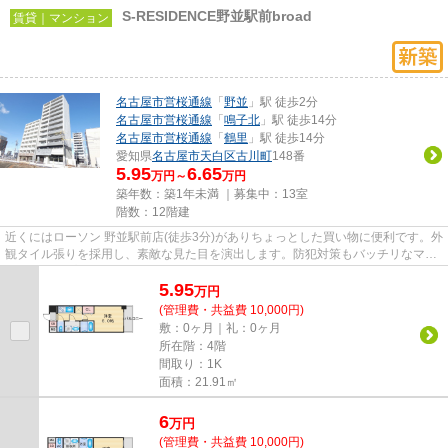
S-RESIDENCE野並駅前broad
賃貸｜マンション
名古屋市営桜通線
「
野並
」駅 徒歩2分
名古屋市営桜通線
「
鳴子北
」駅 徒歩14分
名古屋市営桜通線
「
鶴里
」駅 徒歩14分
愛知県
名古屋市天白区
古川町
148番
5.95
6.65
万円～
万円
築年数：築1年未満 ｜募集中：
13室
階数：12階建
近くにはローソン 野並駅前店(徒歩3分)がありちょっとした買い物に便利です。外
観タイル張りを採用し、素敵な見た目を演出します。防犯対策もバッチリなマン
ションタイプの物件です。...
5.95
万
円
(管理費・共益費 10,000円)
敷：0ヶ月｜礼：0ヶ月
所在階：4階
間取り：1K
面積：21.91㎡
6
万
円
(管理費・共益費 10,000円)