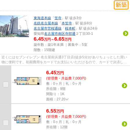
東海道本線
「
笠寺
」駅 徒歩3分
名鉄名古屋本線
「
本笠寺
」駅 徒歩8分
名古屋市営桜通線
「
桜本町
」駅 徒歩24分
愛知県
名古屋市南区
寺部通
２丁目30-1
6.45
6.65
万円～
万円
築年数：築1年未満 ｜募集中：
5室
階数：15階建
近くにはセブンイレブン 名古屋前浜通3丁目店(徒歩5分)がありちょっとした買い
物に便利です。初期費用をカードでお支払いいただけるので、カードで決済した
い方にもおすすめです。物件...
6.45
万
円
(管理費・共益費 7,000円)
敷：0ヶ月｜礼：0ヶ月
所在階：9階
間取り：1K
面積：27.20㎡
6.55
万
円
(管理費・共益費 7,000円)
敷：0ヶ月｜礼：0ヶ月
所在階：12階