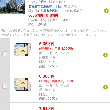
中央線
「
千種
」駅 徒歩10分
名古屋市営東山線
「
千種
」駅 徒歩8分
愛知県
名古屋市東区
筒井
２丁目10番35号
6.36
9.8
万円～
万円
築年数：予定 ｜募集中：
24室
階数：15階建
家から徒歩6分の位置に名古屋代官郵便局があります。様々な場所へのアクセス
が便利になる、2駅利用可能な物件です。こちらの物件はマンションです。共用
部には敷地内ごみ置き場・エレ...
6.36
万
円
(管理費・共益費 8,000円)
敷：0ヶ月｜礼：0ヶ月
所在階：2階
間取り：1K
面積：22.50㎡
6.36
万
円
(管理費・共益費 8,000円)
敷：0ヶ月｜礼：0ヶ月
所在階：2階
間取り：1K
面積：22.50㎡
7.61
万
円