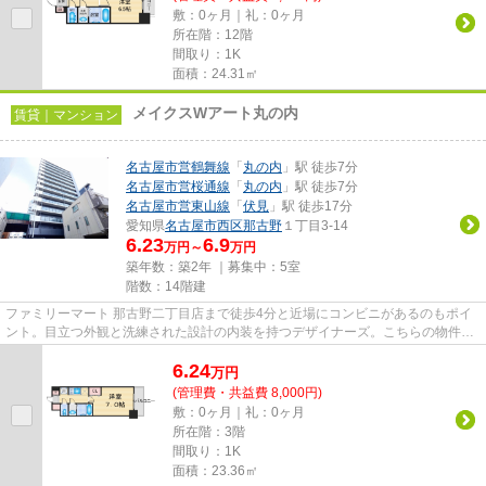
敷：0ヶ月｜礼：0ヶ月
所在階：12階
間取り：1K
面積：24.31㎡
メイクスWアート丸の内
賃貸｜マンション
名古屋市営鶴舞線
「
丸の内
」駅 徒歩7分
名古屋市営桜通線
「
丸の内
」駅 徒歩7分
名古屋市営東山線
「
伏見
」駅 徒歩17分
愛知県
名古屋市西区
那古野
１丁目3-14
6.23
6.9
万円～
万円
築年数：築2年 ｜募集中：
5室
階数：14階建
ファミリーマート 那古野二丁目店まで徒歩4分と近場にコンビニがあるのもポイ
ント。目立つ外観と洗練された設計の内装を持つデザイナーズ。こちらの物件は
マンションです。共用部には...
6.24
万
円
(管理費・共益費 8,000円)
敷：0ヶ月｜礼：0ヶ月
所在階：3階
間取り：1K
面積：23.36㎡