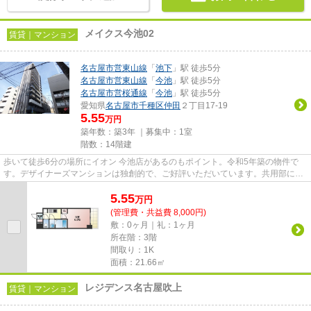
メイクス今池02
賃貸｜マンション
名古屋市営東山線
「
池下
」駅 徒歩5分
名古屋市営東山線
「
今池
」駅 徒歩5分
名古屋市営桜通線
「
今池
」駅 徒歩5分
愛知県
名古屋市千種区
仲田
２丁目17-19
5.55
万円
築年数：築3年 ｜募集中：
1室
階数：14階建
歩いて徒歩6分の場所にイオン 今池店があるのもポイント。令和5年築の物件で
す。デザイナーズマンションは独創的で、ご好評いただいています。共用部には
敷地内ごみ置き場・エレベータ...
5.55
万
円
(管理費・共益費 8,000円)
敷：0ヶ月｜礼：1ヶ月
所在階：3階
間取り：1K
面積：21.66㎡
レジデンス名古屋吹上
賃貸｜マンション