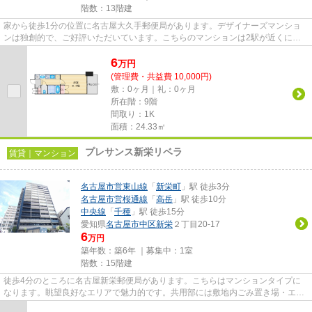
階数：13階建
家から徒歩1分の位置に名古屋大久手郵便局があります。デザイナーズマンショ
ンは独創的で、ご好評いただいています。こちらのマンションは2駅が近くにあ
り便利です。共用部にはエレベ...
6
万
円
(管理費・共益費 10,000円)
敷：0ヶ月｜礼：0ヶ月
所在階：9階
間取り：1K
面積：24.33㎡
プレサンス新栄リベラ
賃貸｜マンション
名古屋市営東山線
「
新栄町
」駅 徒歩3分
名古屋市営桜通線
「
高岳
」駅 徒歩10分
中央線
「
千種
」駅 徒歩15分
愛知県
名古屋市中区
新栄
２丁目20-17
6
万円
築年数：築6年 ｜募集中：
1室
階数：15階建
徒歩4分のところに名古屋新栄郵便局があります。こちらはマンションタイプに
なります。眺望良好なエリアで魅力的です。共用部には敷地内ごみ置き場・エレ
ベータなどが備わっておりとて...