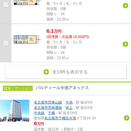
敷：0ヶ月｜礼：0ヶ月
所在階：5階
間取り：1K
面積：22.30㎡
6.1
万
円
(管理費・共益費 10,000円)
敷：0ヶ月｜礼：0ヶ月
所在階：5階
間取り：1K
面積：21.91㎡
全13件を表示する
パルティール今池アネックス
賃貸｜マンション
名古屋市営東山線
「
今池
」駅 徒歩5分
名古屋市営桜通線
「
吹上
」駅 徒歩5分
中央線
「
千種
」駅 徒歩14分
愛知県
名古屋市千種区
今池
３丁目24-10
6
万円
築年数：築11年 ｜募集中：
1室