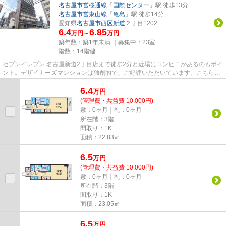
名古屋市営桜通線
「
国際センター
」駅 徒歩13分
名古屋市営東山線
「
亀島
」駅 徒歩14分
愛知県
名古屋市西区
新道
２丁目1202
6.4
6.85
万円～
万円
築年数：築1年未満 ｜募集中：
23室
階数：14階建
セブンイレブン 名古屋新道2丁目店まで徒歩2分と近場にコンビニがあるのもポイ
ント。デザイナーズマンションは独創的で、ご好評いただいています。こちらの
マンションは機械式駐車場が...
6.4
万
円
(管理費・共益費 10,000円)
敷：0ヶ月｜礼：0ヶ月
所在階：3階
間取り：1K
面積：22.83㎡
6.5
万
円
(管理費・共益費 10,000円)
敷：0ヶ月｜礼：0ヶ月
所在階：3階
間取り：1K
面積：23.05㎡
6.5
万
円