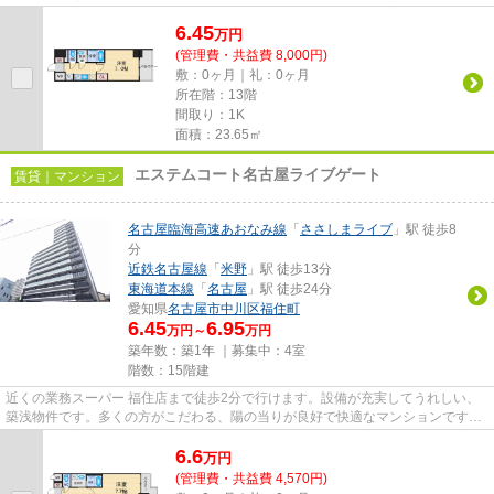
物件となっています。共用部...
6.45
万
円
(管理費・共益費 8,000円)
敷：0ヶ月｜礼：0ヶ月
所在階：13階
間取り：1K
面積：23.65㎡
エステムコート名古屋ライブゲート
賃貸｜マンション
名古屋臨海高速あおなみ線
「
ささしまライブ
」駅 徒歩8
分
近鉄名古屋線
「
米野
」駅 徒歩13分
東海道本線
「
名古屋
」駅 徒歩24分
愛知県
名古屋市中川区
福住町
6.45
6.95
万円～
万円
築年数：築1年 ｜募集中：
4室
階数：15階建
近くの業務スーパー 福住店まで徒歩2分で行けます。設備が充実してうれしい、
築浅物件です。多くの方がこだわる、陽の当りが良好で快適なマンションです。
共用部には敷地内ごみ置き場...
6.6
万
円
(管理費・共益費 4,570円)