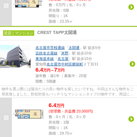
敷：0万円｜礼：0ヶ月
所在階：6階
間取り：1K
面積：23.35㎡
CREST TAPP太閤通
賃貸｜マンション
名古屋市営桜通線
「
太閤通
」駅 徒歩5分
近鉄名古屋線
「
米野
」駅 徒歩10分
東海道本線
「
名古屋
」駅 徒歩15分
愛知県
名古屋市中村区
郷前町
２丁目31
6.4
7
万円～
万円
築年数：築1年 ｜募集中：
20室
階数：5階建
物件を選ぶ際には陽当たりの良い物件を探したいですね。今回はそんな物件をご
用意致しました。防犯対策もバッチリなマンションタイプの物件です。周辺に2
駅ありの電車通勤しやすい物件...
6.4
万
円
(管理費・共益費 20,000円)
敷：0ヶ月｜礼：0ヶ月
所在階：1階
間取り：1K
面積：29.70㎡