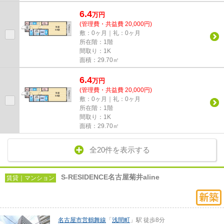
6.4
万
円
(管理費・共益費 20,000円)
敷：0ヶ月｜礼：0ヶ月
所在階：1階
間取り：1K
面積：29.70㎡
6.4
万
円
(管理費・共益費 20,000円)
敷：0ヶ月｜礼：0ヶ月
所在階：1階
間取り：1K
面積：29.70㎡
全20件を表示する
S-RESIDENCE名古屋菊井aline
賃貸｜マンション
名古屋市営鶴舞線
「
浅間町
」駅 徒歩8分