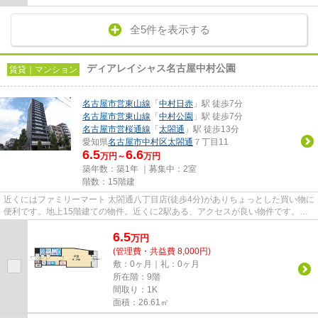
全5件を表示する
ディアレイシャス名古屋中村公園
賃貸｜マンション
名古屋市営東山線
「
中村日赤
」駅 徒歩7分
名古屋市営東山線
「
中村公園
」駅 徒歩7分
名古屋市営桜通線
「
太閤通
」駅 徒歩13分
愛知県
名古屋市中村区
太閤通
７丁目11
6.5
6.6
万円～
万円
築年数：築1年 ｜募集中：
2室
階数：15階建
近くにはファミリーマート 太閤通八丁目店(徒歩4分)がありちょっとした買い物に
便利です。地上15階建ての物件。近くに2駅ある、アクセスが良い物件です。共
用部には敷地内ごみ置き場・...
6.5
万
円
(管理費・共益費 8,000円)
敷：0ヶ月｜礼：0ヶ月
所在階：9階
間取り：1K
面積：26.61㎡