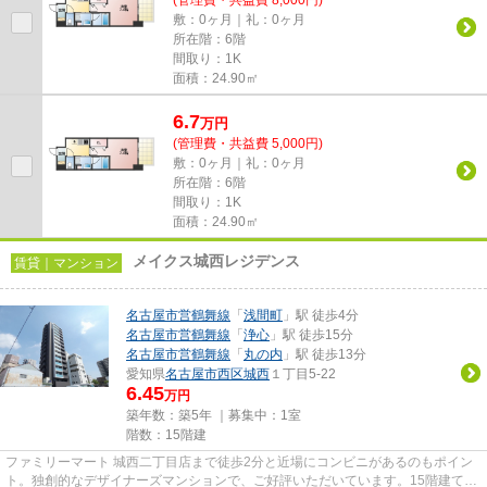
(管理費・共益費 8,000円)
敷：0ヶ月｜礼：0ヶ月
所在階：6階
間取り：1K
面積：24.90㎡
6.7
万
円
(管理費・共益費 5,000円)
敷：0ヶ月｜礼：0ヶ月
所在階：6階
間取り：1K
面積：24.90㎡
メイクス城西レジデンス
賃貸｜マンション
名古屋市営鶴舞線
「
浅間町
」駅 徒歩4分
名古屋市営鶴舞線
「
浄心
」駅 徒歩15分
名古屋市営鶴舞線
「
丸の内
」駅 徒歩13分
愛知県
名古屋市西区
城西
１丁目5-22
6.45
万円
築年数：築5年 ｜募集中：
1室
階数：15階建
ファミリーマート 城西二丁目店まで徒歩2分と近場にコンビニがあるのもポイン
ト。独創的なデザイナーズマンションで、ご好評いただいています。15階建ての