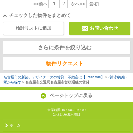
1
2
<<前へ
次へ>>
最初
チェックした物件をまとめて
検討リストに追加
お問い合わせ
さらに条件を絞り込む
物件リクエスト
名古屋市の新築、デザイナーズの賃貸・不動産は【FreeStyle】
>
(賃貸)路線・
駅から探す
>
名古屋市交通局名古屋市営桜通線の賃貸
ページトップに戻る
営業時間:10：00～19：00
定休日:毎週水曜日
ホーム