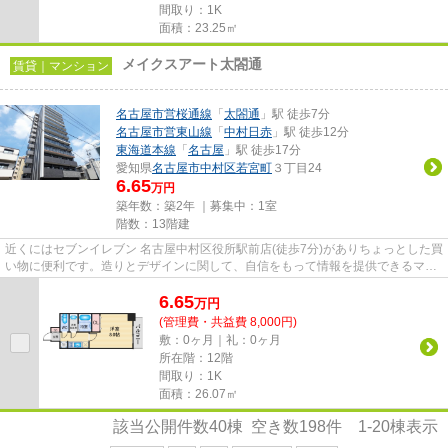
間取り：1K
面積：23.25㎡
メイクスアート太閤通
賃貸｜マンション
名古屋市営桜通線
「
太閤通
」駅 徒歩7分
名古屋市営東山線
「
中村日赤
」駅 徒歩12分
東海道本線
「
名古屋
」駅 徒歩17分
愛知県
名古屋市中村区
若宮町
３丁目24
6.65
万円
築年数：築2年 ｜募集中：
1室
階数：13階建
近くにはセブンイレブン 名古屋中村区役所駅前店(徒歩7分)がありちょっとした買
い物に便利です。造りとデザインに関して、自信をもって情報を提供できるマン
ションです。こちらの物件...
6.65
万
円
(管理費・共益費 8,000円)
敷：0ヶ月｜礼：0ヶ月
所在階：12階
間取り：1K
面積：26.07㎡
該当公開件数
40
棟 空き数
198
件
1-20
棟表示