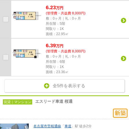
6.23
万
円
(管理費・共益費 8,000円)
敷：0ヶ月｜礼：0ヶ月
所在階：5階
間取り：1K
面積：22.95㎡
6.39
万
円
(管理費・共益費 8,000円)
敷：0ヶ月｜礼：0ヶ月
所在階：6階
間取り：1K
面積：23.36㎡
全5件を表示する
エスリード車道 桜通
賃貸｜マンション
名古屋市営桜通線
「
車道
」駅 徒歩2分