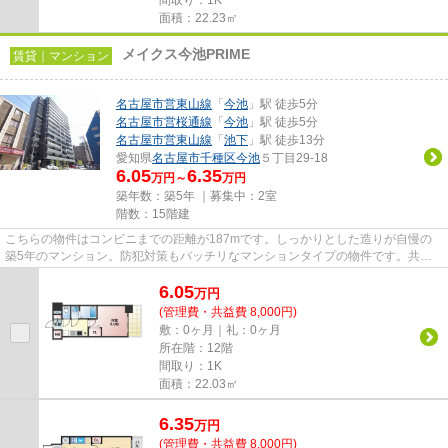
間取り：1K
面積：22.23㎡
メイクス今池PRIME
賃貸｜マンション
名古屋市営東山線
「
今池
」駅 徒歩5分
名古屋市営桜通線
「
今池
」駅 徒歩5分
名古屋市営東山線
「
池下
」駅 徒歩13分
愛知県
名古屋市千種区
今池
５丁目29-18
6.05
6.35
万円～
万円
築年数：築5年 ｜募集中：
2室
階数：15階建
こちらの物件はコンビニまでの距離が187mです。しっかりとした造りが自慢の
築5年のマンション。防犯対策もバッチリなマンションタイプの物件です。共用
部には敷地内ごみ置き場・エレベ...
6.05
万
円
(管理費・共益費 8,000円)
敷：0ヶ月｜礼：0ヶ月
所在階：12階
間取り：1K
面積：22.03㎡
6.35
万
円
(管理費・共益費 8,000円)