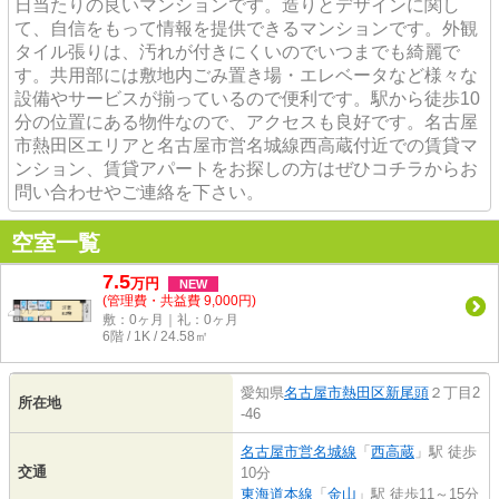
日当たりの良いマンションです。造りとデザインに関し
て、自信をもって情報を提供できるマンションです。外観
タイル張りは、汚れが付きにくいのでいつまでも綺麗で
す。共用部には敷地内ごみ置き場・エレベータなど様々な
設備やサービスが揃っているので便利です。駅から徒歩10
分の位置にある物件なので、アクセスも良好です。名古屋
市熱田区エリアと名古屋市営名城線西高蔵付近での賃貸マ
ンション、賃貸アパートをお探しの方はぜひコチラからお
問い合わせやご連絡を下さい。
空室一覧
7.5
万
円
NEW
(管理費・共益費 9,000円)
敷：0ヶ月｜礼：0ヶ月
6階 / 1K / 24.58㎡
愛知県
名古屋市熱田区
新尾頭
２丁目2
所在地
-46
名古屋市営名城線
「
西高蔵
」駅 徒歩
交通
10分
東海道本線
「
金山
」駅 徒歩11～15分