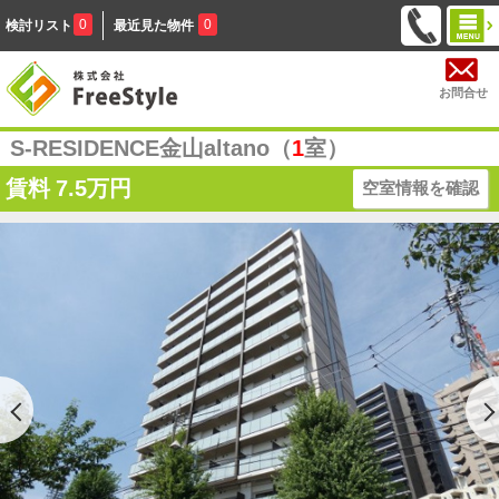
0
0
検討リスト
最近見た物件
お問合せ
S-RESIDENCE金山altano（
1
室）
賃料
7.5万円
空室情報を確認