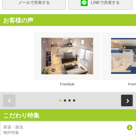
メールで共有する
LINEで共有する
お客様の声
FreeStyle
Free
前
こだわり特集
新築・築浅
物件特集