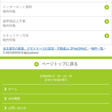
インターネット無料
物件特集
連帯保証人不要
物件特集
セキュリティ万全
物件特集
名古屋市の新築、デザイナーズの賃貸・不動産は【FreeStyle】
>
物件一覧
>
S-RESIDENCE金山altano
ページトップに戻る
営業時間:10：00～19：00
定休日:毎週水曜日
ホーム
会社概要
お問い合わせ