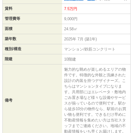
賃料
7.5万円
管理費等
9,000円
面積
24.58㎡
築年数
2025年 7月 (築1年)
種別/構造
マンション/鉄筋コンクリート
階建
10階建
魅力的な眺めが楽しめるエリアの物
件です。特徴的な外観と洗練された
設計の内装を持つデザイナーズ。こ
ちらはマンションタイプになりま
す。共用部にはエレベータ・敷地内
ごみ置き場など様々な設備やサービ
備考
スが揃っているので便利です。駅か
ら徒歩10分の物件なら、駅前のお買
い物も便利です。できるだけ早めに
不動産情報を集めたい方は当社スタ
ッフまでご連絡ください。地域の不
動産情報をいち早くお届けします。