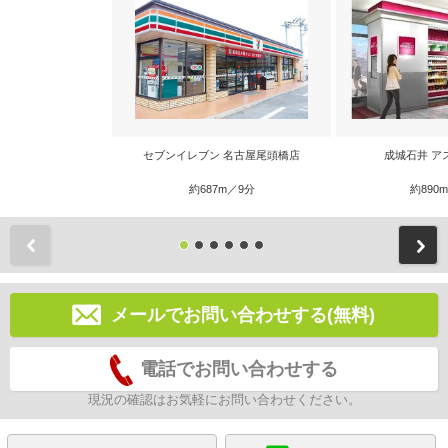
セブンイレブン 名古屋尾頭橋店
成城石井 ア
約687m／9分
約890
前
メールでお問い合わせする(無料)
電話でお問い合わせする
現況の確認はお気軽にお問い合わせください。