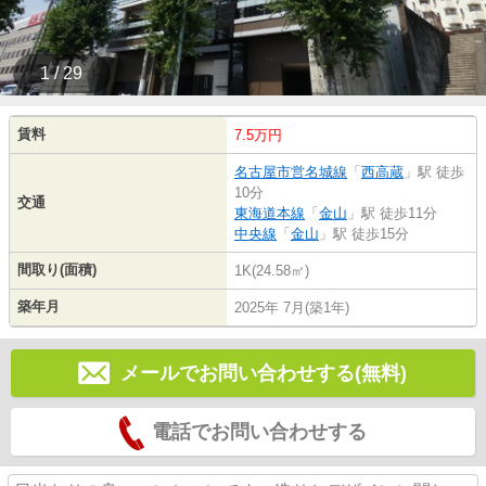
1 / 29
賃料
7.5万円
名古屋市営名城線
「
西高蔵
」駅 徒歩
10分
交通
東海道本線
「
金山
」駅 徒歩11分
中央線
「
金山
」駅 徒歩15分
間取り(面積)
1K(24.58㎡)
築年月
2025年 7月(築1年)
メールでお問い合わせする(無料)
電話でお問い合わせする