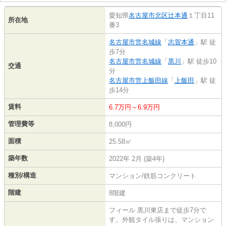
愛知県
名古屋市北区
辻本通
１丁目11
所在地
番3
名古屋市営名城線
「
志賀本通
」駅 徒
歩7分
名古屋市営名城線
「
黒川
」駅 徒歩10
交通
分
名古屋市営上飯田線
「
上飯田
」駅 徒
歩14分
賃料
6.7万円～6.9万円
管理費等
8,000円
面積
25.58㎡
築年数
2022年 2月 (築4年)
種別/構造
マンション/鉄筋コンクリート
階建
8階建
フィール 黒川東店まで徒歩7分で
す。外観タイル張りは、マンション