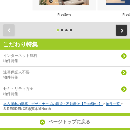
FreeStyle
Free
前
こだわり特集
インターネット無料
物件特集
連帯保証人不要
物件特集
セキュリティ万全
物件特集
名古屋市の新築、デザイナーズの賃貸・不動産は【FreeStyle】
>
物件一覧
>
S-RESIDENCE志賀本通North
ページトップに戻る