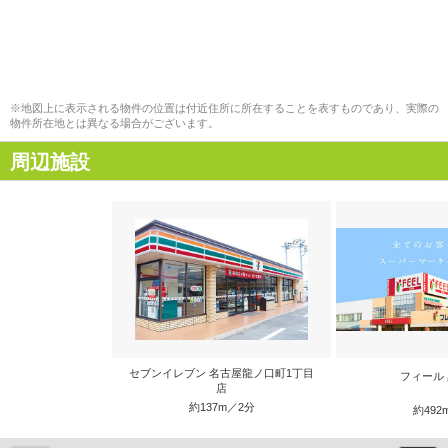
※地図上に表示される物件の位置は付近住所に所在することを表すものであり、実際の
物件所在地とは異なる場合がございます。
周辺施設
セブンイレブン 名古屋龍ノ口町1丁目
フィール
店
約137m／2分
約492