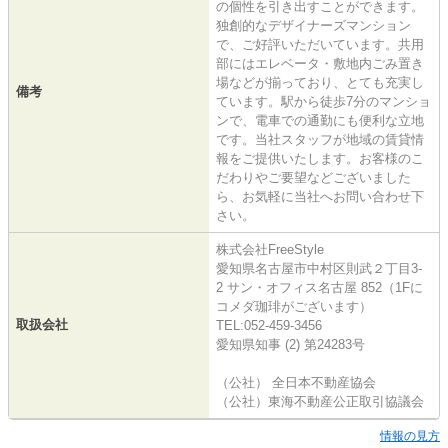
の個性を引き出すことができます。
独創的なデザイナーズマンション
で、ご好評いただいています。共用
部にはエレベータ・敷地内ごみ置き
場などが揃っており、とても充実し
備考
ています。駅から徒歩7分のマンショ
ンで、電車での通勤にも便利な立地
です。当社スタッフが地域の賃貸情
報をご提供いたします。お客様のこ
だわりやご要望などございました
ら、お気軽に当社へお問い合わせ下
さい。
株式会社FreeStyle
愛知県名古屋市中村区則武２丁目3-
2 サン・オフィス名古屋 852（1Fに
コメダ珈琲がございます）
取扱会社
TEL:052-459-3456
愛知県知事 (2) 第24283号
（公社） 全日本不動産協会
（公社）東海不動産公正取引協議会
情報の見方