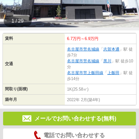
1 / 29
賃料
6.7万円～6.9万円
名古屋市営名城線
「
志賀本通
」駅 徒
歩7分
名古屋市営名城線
「
黒川
」駅 徒歩10
交通
分
名古屋市営上飯田線
「
上飯田
」駅 徒
歩14分
間取り(面積)
1K(25.58㎡)
築年月
2022年 2月(築4年)
メールでお問い合わせする(無料)
電話でお問い合わせする