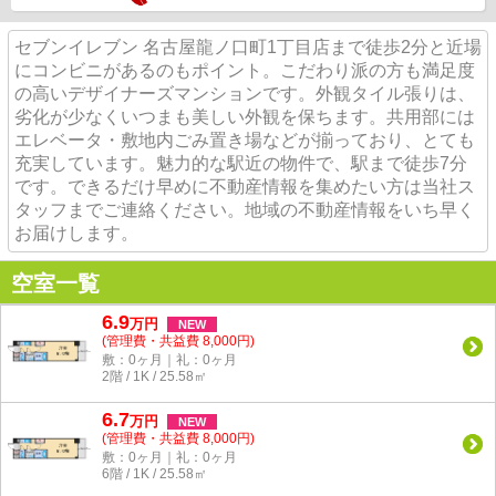
セブンイレブン 名古屋龍ノ口町1丁目店まで徒歩2分と近場
にコンビニがあるのもポイント。こだわり派の方も満足度
の高いデザイナーズマンションです。外観タイル張りは、
劣化が少なくいつまも美しい外観を保ちます。共用部には
エレベータ・敷地内ごみ置き場などが揃っており、とても
充実しています。魅力的な駅近の物件で、駅まで徒歩7分
です。できるだけ早めに不動産情報を集めたい方は当社ス
タッフまでご連絡ください。地域の不動産情報をいち早く
お届けします。
空室一覧
6.9
万
円
NEW
(管理費・共益費 8,000円)
敷：0ヶ月｜礼：0ヶ月
2階 / 1K / 25.58㎡
6.7
万
円
NEW
(管理費・共益費 8,000円)
敷：0ヶ月｜礼：0ヶ月
6階 / 1K / 25.58㎡