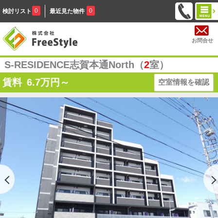
0
0
検討リスト
最近見た物件
お問合せ
S-RESIDENCE志賀本通North（
2
室）
賃料
6.7
万円～
空室情報を確認