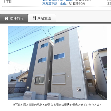
３丁目
東海道本線
「
金山
」駅 徒歩20分
木
物件情報
周辺施設
※写真や図と実際の現状とが異なる場合は現状を優先させていただきます