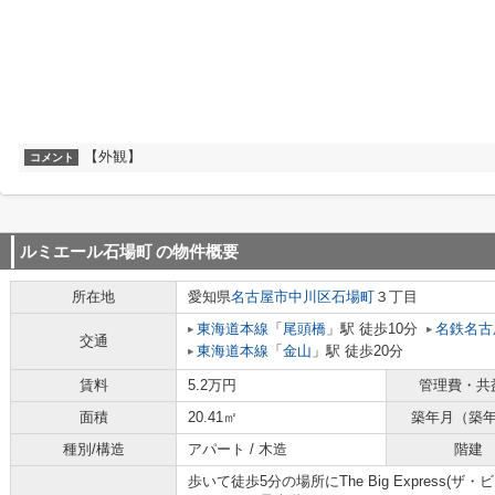
【外観】
コメント
ルミエール石場町
の物件概要
所在地
愛知県
名古屋市中川区
石場町
３丁目
東海道本線
「
尾頭橋
」駅 徒歩10分
名鉄名古
交通
東海道本線
「
金山
」駅 徒歩20分
賃料
5.2万円
管理費・共
面積
20.41㎡
築年月（築
種別/構造
アパート / 木造
階建
歩いて徒歩5分の場所にThe Big Express