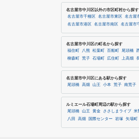
名古屋市中川区以外の市区町村から探す
名古屋市千種区
名古屋市東区
名古屋
名古屋市港区
名古屋市南区
名古屋市
名古屋市中川区の町名から探す
福住町
八熊
松葉町
百船町
尾頭橋
柳森町
荒子
石場町
広住町
上高畑
名古屋市中川区にある駅から探す
尾頭橋
高畑
山王
小本
荒子
南荒子
ルミエール石場町周辺の駅から探す
尾頭橋
山王
黄金
ささしまライブ
米
八田
高畑
国際センター
岩塚
矢場町