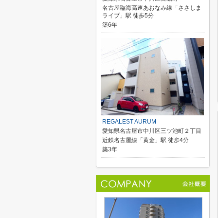
名古屋臨海高速あおなみ線「ささしま
ライブ」駅 徒歩5分
築6年
REGALEST AURUM
愛知県名古屋市中川区三ツ池町２丁目
近鉄名古屋線「黄金」駅 徒歩4分
築3年