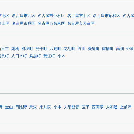
市北区
名古屋市西区
名古屋市中村区
名古屋市中区
名古屋市昭和区
名古
守山区
名古屋市緑区
名古屋市名東区
名古屋市天白区
西日置
露橋
柳堀町
開平町
八剱町
花池町
野田
愛知町
露橋町
高畑
外新
長良町
八田本町
乗越町
荒江町
小本
野
金山
日比野
烏森
東別院
小本
大須観音
荒子
西高蔵
太閤通
上前津