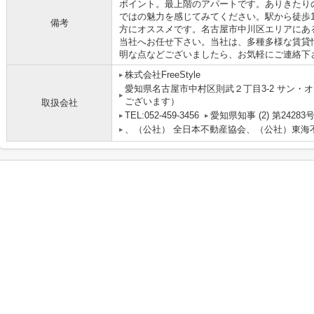
ポイント。最上階のアパートです。ありきたり
ではの魅力を感じてみてください。駅から徒歩
備考
方にオススメです。名古屋市中川区エリアにあ
当社へお任せ下さい。当社は、多種多様な賃貸
明な点などございましたら、お気軽にご連絡下
株式会社FreeStyle
愛知県名古屋市中村区則武２丁目3-2 サン・オ
ございます）
取扱会社
TEL:052-459-3456
愛知県知事 (2) 第24283
、（公社） 全日本不動産協会、（公社）東海