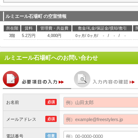
ルミエール石場町
の空室情報
所在階
賃料
管理費・共益費
敷金/礼金/保証金/償却/敷引
3階
5.2万円
4,000円
/
/
/
/
0ヶ月
0ヶ月
-
-
-
ルミエール石場町
へのお問い合わせ
お名前
必須
メールアドレス
必須
電話番号
任意