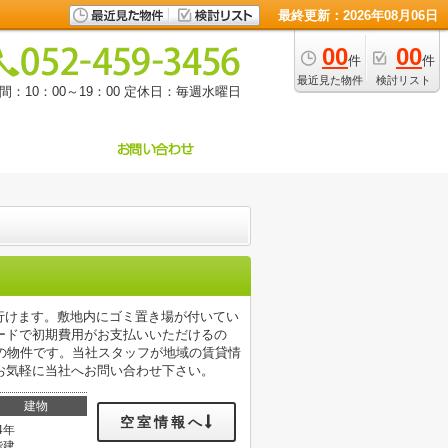
最終更新：2026年08月06日
00
00
件
件
最近見た物件
検討リスト
：10：00～19：00
定休日：毎週水曜日
5分で行けます。敷地内にゴミ置き場が付いてい
ードで初期費用がお支払いいただけるの
の物件です。当社スタッフが地域の賃貸情
お気軽に当社へお問い合わせ下さい。
建物
空室情報へ
4年
階建