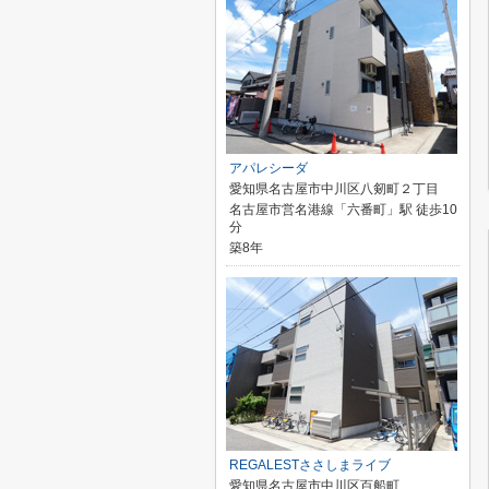
アパレシーダ
愛知県名古屋市中川区八剱町２丁目
名古屋市営名港線「六番町」駅 徒歩10
分
築8年
REGALESTささしまライブ
愛知県名古屋市中川区百船町