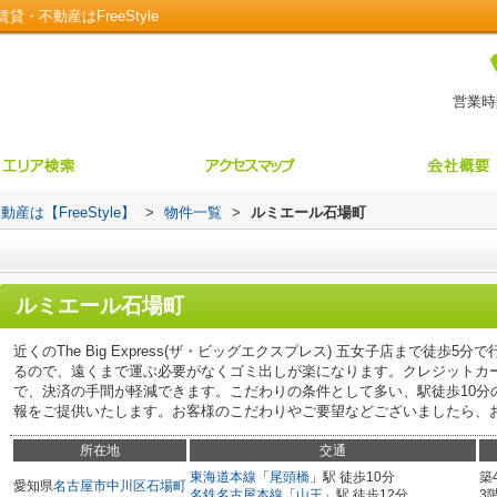
不動産はFreeStyle
営業時間
【FreeStyle】
>
物件一覧
>
ルミエール石場町
ルミエール石場町
近くのThe Big Express(ザ・ビッグエクスプレス) 五女子店まで徒歩
るので、遠くまで運ぶ必要がなくゴミ出しが楽になります。クレジットカ
で、決済の手間が軽減できます。こだわりの条件として多い、駅徒歩10分
報をご提供いたします。お客様のこだわりやご要望などございましたら、
所在地
交通
東海道本線
「
尾頭橋
」駅 徒歩10分
築
愛知県
名古屋市中川区
石場町
名鉄名古屋本線
「
山王
」駅 徒歩12分
3