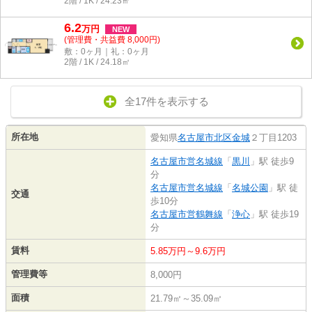
2階 / 1K / 24.23㎡
6.2
万
円
NEW
(管理費・共益費 8,000円)
敷：0ヶ月｜礼：0ヶ月
2階 / 1K / 24.18㎡
全17件を表示する
所在地
愛知県
名古屋市北区
金城
２丁目1203
名古屋市営名城線
「
黒川
」駅 徒歩9
分
名古屋市営名城線
「
名城公園
」駅 徒
交通
歩10分
名古屋市営鶴舞線
「
浄心
」駅 徒歩19
分
賃料
5.85万円～9.6万円
管理費等
8,000円
面積
21.79㎡～35.09㎡