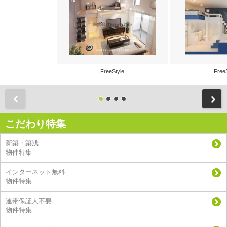
FreeStyle
Free
前
こだわり特集
新築・築浅
物件特集
インターネット無料
物件特集
連帯保証人不要
物件特集