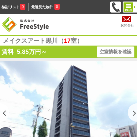
0
0
検討リスト
最近見た物件
お問合せ
メイクスアート黒川（
17
室）
賃料
5.85
万円～
空室情報を確認