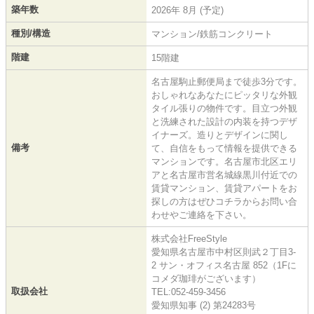
築年数
2026年 8月 (予定)
種別/構造
マンション/鉄筋コンクリート
階建
15階建
名古屋駒止郵便局まで徒歩3分です。
おしゃれなあなたにピッタリな外観
タイル張りの物件です。目立つ外観
と洗練された設計の内装を持つデザ
イナーズ。造りとデザインに関し
備考
て、自信をもって情報を提供できる
マンションです。名古屋市北区エリ
アと名古屋市営名城線黒川付近での
賃貸マンション、賃貸アパートをお
探しの方はぜひコチラからお問い合
わせやご連絡を下さい。
株式会社FreeStyle
愛知県名古屋市中村区則武２丁目3-
2 サン・オフィス名古屋 852（1Fに
コメダ珈琲がございます）
取扱会社
TEL:052-459-3456
愛知県知事 (2) 第24283号