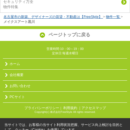
セキュリティ万全
物件特集
名古屋市の新築、デザイナーズの賃貸・不動産は【FreeStyle】
>
物件一覧
>
メイクスアート黒川
ページトップに戻る
営業時間:10：00～19：00
定休日:毎週水曜日
ホーム
会社概要
お問い合わせ
PCサイト
プライバシーポリシー
利用規約
｜アクセスマップ
｜
Copyright(c) 株式会社FreeStyle All rights reserved.
当サイトでは、お客様の当サイト利用状況把握、サービス向上検討を目的と
して、クッキー（Cookie）を使用しています。