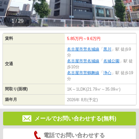
1 / 29
賃料
5.85万円～9.6万円
名古屋市営名城線
「
黒川
」駅 徒歩9
分
名古屋市営名城線
「
名城公園
」駅 徒
交通
歩10分
名古屋市営鶴舞線
「
浄心
」駅 徒歩19
分
間取り(面積)
1K～1LDK(21.79㎡～35.09㎡)
築年月
2026年 8月(予定)
メールでお問い合わせする(無料)
電話でお問い合わせする