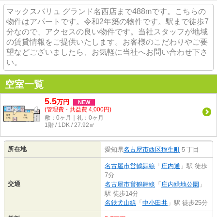
マックスバリュ グランド名西店まで488mです。こちらの
物件はアパートです。令和2年築の物件です。駅まで徒歩7
分なので、アクセスの良い物件です。当社スタッフが地域
の賃貸情報をご提供いたします。お客様のこだわりやご要
望などございましたら、お気軽に当社へお問い合わせ下さ
い。
空室一覧
5.5
万
円
NEW
(管理費・共益費 4,000円)
敷：0ヶ月｜礼：0ヶ月
1階 / 1DK / 27.92㎡
所在地
愛知県
名古屋市西区
稲生町
５丁目
名古屋市営鶴舞線
「
庄内通
」駅 徒歩
7分
交通
名古屋市営鶴舞線
「
庄内緑地公園
」
駅 徒歩14分
名鉄犬山線
「
中小田井
」駅 徒歩25分