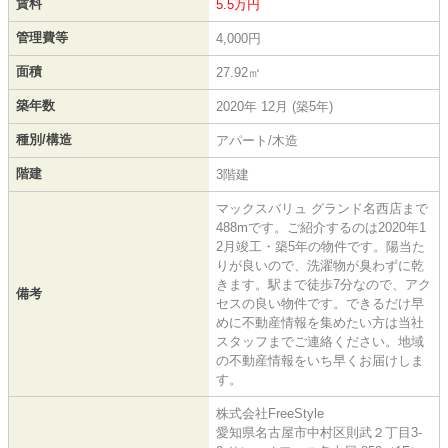
賃料
5.5万円
管理費等
4,000円
面積
27.92㎡
築年数
2020年 12月 (築5年)
種別/構造
アパート/木造
階建
3階建
マックスバリュ グランド名西店まで
488mです。ご紹介するのは2020年1
2月竣工・築5年の物件です。陽当た
りが良いので、洗濯物が臭わずに乾
きます。駅まで徒歩7分なので、アク
備考
セスの良い物件です。できるだけ早
めに不動産情報を集めたい方は当社
スタッフまでご連絡ください。地域
の不動産情報をいち早くお届けしま
す。
株式会社FreeStyle
愛知県名古屋市中村区則武２丁目3-