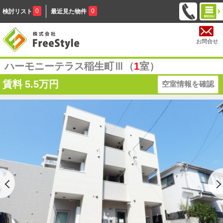
0
0
検討リスト
最近見た物件
お問合せ
ハーモニーテラス稲生町Ⅲ（
1
室）
賃料
5.5万円
空室情報を確認