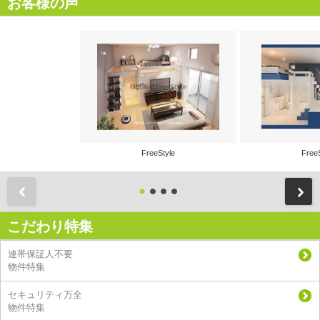
お客様の声
FreeStyle
Free
前
こだわり特集
連帯保証人不要
物件特集
セキュリティ万全
物件特集