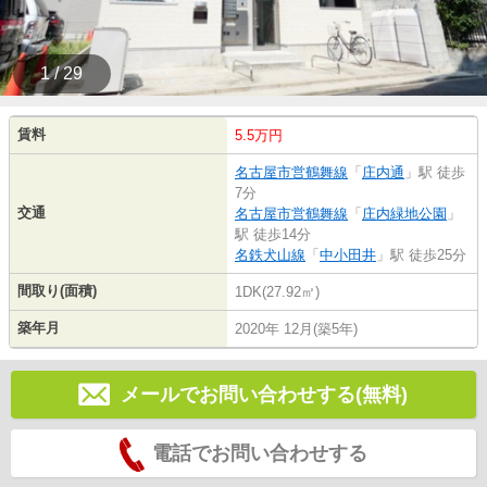
1 / 29
賃料
5.5万円
名古屋市営鶴舞線
「
庄内通
」駅 徒歩
7分
交通
名古屋市営鶴舞線
「
庄内緑地公園
」
駅 徒歩14分
名鉄犬山線
「
中小田井
」駅 徒歩25分
間取り(面積)
1DK(27.92㎡)
築年月
2020年 12月(築5年)
メールでお問い合わせする(無料)
電話でお問い合わせする