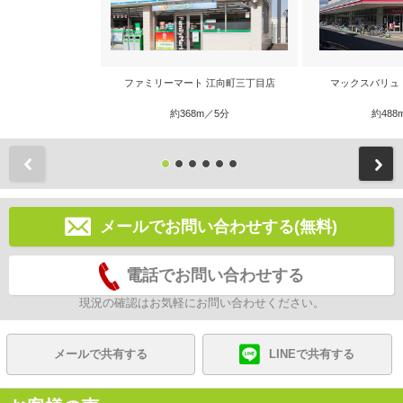
ファミリーマート 江向町三丁目店
マックスバリュ
約368m／5分
約488
前
メールでお問い合わせする(無料)
電話でお問い合わせする
現況の確認はお気軽にお問い合わせください。
メールで共有する
LINEで共有する