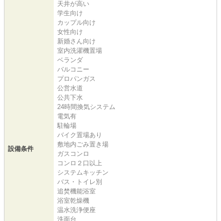
天井が高い
学生向け
カップル向け
女性向け
新婚さん向け
室内洗濯機置場
ベランダ
バルコニー
プロパンガス
公営水道
公共下水
24時間換気システム
電気有
駐輪場
バイク置場あり
敷地内ごみ置き場
設備条件
ガスコンロ
コンロ２口以上
システムキッチン
バス・トイレ別
追焚機能浴室
浴室乾燥機
温水洗浄便座
洗面台