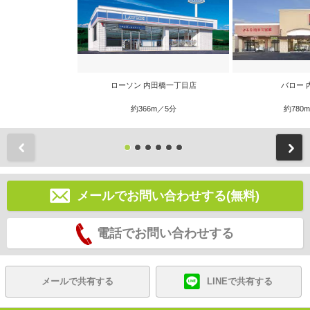
ローソン 内田橋一丁目店
バロー 
約366m／5分
約780
前
メールでお問い合わせする(無料)
電話でお問い合わせする
メールで共有する
LINEで共有する