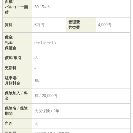
面積/
バルコニー面
30.15㎡/-
積
管理費・
賃料
6万円
4,000円
共益費
敷金/
礼金/
0ヶ月/0ヶ月/-
保証金
償却/敷引
-/-
更新料
-
駐車場/
無/-
月額料金
保険加入 / 料
有 / 20,000円
金
保険名 / 保険
火災保険 / 2年
期間
向き
北