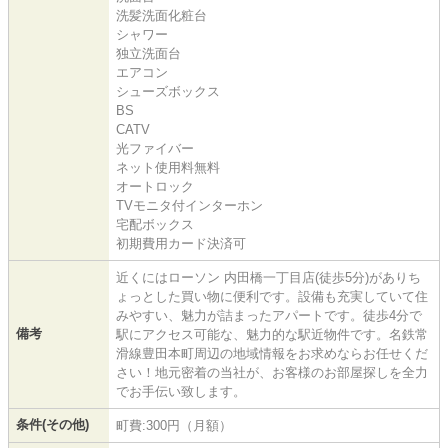
洗髪洗面化粧台
シャワー
独立洗面台
エアコン
シューズボックス
BS
CATV
光ファイバー
ネット使用料無料
オートロック
TVモニタ付インターホン
宅配ボックス
初期費用カード決済可
近くにはローソン 内田橋一丁目店(徒歩5分)がありち
ょっとした買い物に便利です。設備も充実していて住
みやすい、魅力が詰まったアパートです。徒歩4分で
備考
駅にアクセス可能な、魅力的な駅近物件です。名鉄常
滑線豊田本町周辺の地域情報をお求めならお任せくだ
さい！地元密着の当社が、お客様のお部屋探しを全力
でお手伝い致します。
条件(その他)
町費:300円（月額）