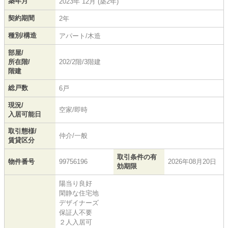
築年月
2023年 12月 (築2年)
契約期間
2年
種別/構造
アパート/木造
部屋/
所在階/
202/2階/3階建
階建
総戸数
6戸
現況/
空家/即時
入居可能日
取引態様/
仲介/一般
賃貸区分
取引条件の有
物件番号
99756196
2026年08月20日
効期限
陽当り良好
閑静な住宅地
デザイナーズ
保証人不要
２人入居可