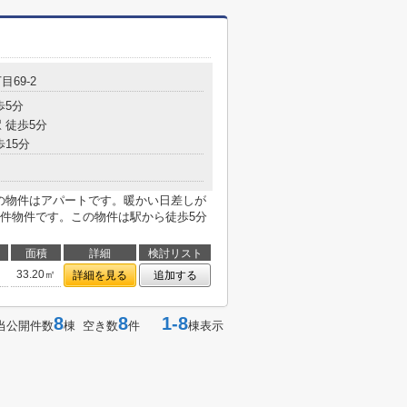
目69-2
歩5分
 徒歩5分
歩15分
らの物件はアパートです。暖かい日差しが
件物件です。この物件は駅から徒歩5分
面積
詳細
検討リスト
33.20㎡
詳細を見る
追加する
8
8
1-8
当公開件数
棟 空き数
件
棟表示