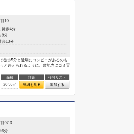
目10
 徒歩4分
歩8分
徒歩13分
まで徒歩5分と近場にコンビニがあるのも
ッと終えられるように、敷地内にゴミ置
面積
詳細
検討リスト
20.56㎡
詳細を見る
追加する
目97-3
歩6分