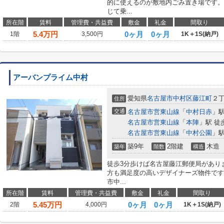
的に使えるのが敷地内ごみ置き場です。
じて乗...
所在階
賃料
管理費・共益費
敷金
礼金
間取り
5.4
万円
0ヶ月
0ヶ月
1階
3,500円
1K＋1S(納戸)
アーバンプライム中村
愛知県
名古屋市中村区
藤江町
２丁
住所
交通
名古屋市営東山線
「
中村日赤
」駅
名古屋市営東山線
「
本陣
」駅 徒
名古屋市営東山線
「
中村公園
」駅
築9年
2階建
木造
築年
階数
構造
徒歩3分歩けば名古屋藤江郵便局があり
方も満足度の高いデザイナーズ物件です
市中...
所在階
賃料
管理費・共益費
敷金
礼金
間取り
5.45
万円
0ヶ月
0ヶ月
2階
4,000円
1K＋1S(納戸)