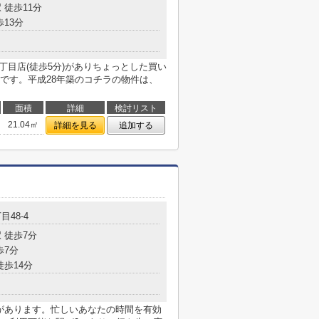
 徒歩11分
歩13分
丁目店(徒歩5分)がありちょっとした買い
です。平成28年築のコチラの物件は、
面積
詳細
検討リスト
21.04㎡
詳細を見る
追加する
目48-4
 徒歩7分
歩7分
徒歩14分
局があります。忙しいあなたの時間を有効