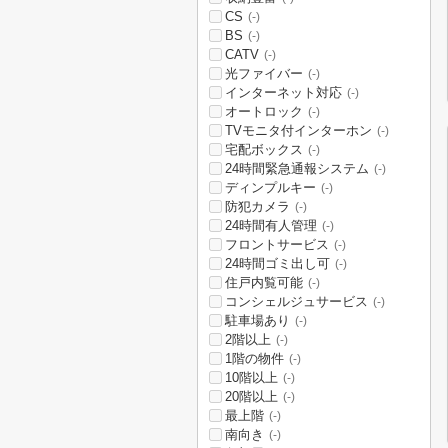
CS
(-)
BS
(-)
CATV
(-)
光ファイバー
(-)
インターネット対応
(-)
オートロック
(-)
TVモニタ付インターホン
(-)
宅配ボックス
(-)
24時間緊急通報システム
(-)
ディンプルキー
(-)
防犯カメラ
(-)
24時間有人管理
(-)
フロントサービス
(-)
24時間ゴミ出し可
(-)
住戸内覧可能
(-)
コンシェルジュサービス
(-)
駐車場あり
(-)
2階以上
(-)
1階の物件
(-)
10階以上
(-)
20階以上
(-)
最上階
(-)
南向き
(-)