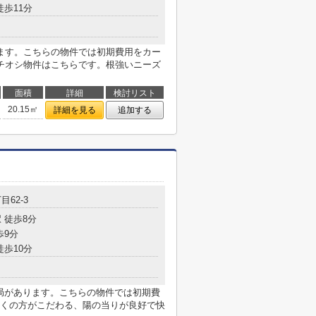
徒歩11分
ます。こちらの物件では初期費用をカー
チオシ物件はこちらです。根強いニーズ
面積
詳細
検討リスト
20.15㎡
詳細を見る
追加する
目62-3
 徒歩8分
歩9分
徒歩10分
便局があります。こちらの物件では初期費
くの方がこだわる、陽の当りが良好で快