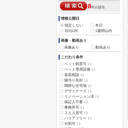
8
件が該当
情報公開日
指定しない
本日
3日以内
1週間以内
画像・動画あり
画像あり
動画あり
こだわり条件
ペット飼育可
(-)
ペット専用設備
(-)
楽器相談
(-)
陽当り良好
(-)
閑静な住宅地
(-)
デザイナーズ
(-)
リノベーション済
(-)
保証人不要
(-)
事務所可
(-)
２人入居可
(-)
バリアフリー
(-)
分割可
(-)