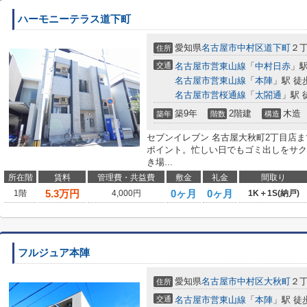
ハーモニーテラス道下町
愛知県
名古屋市中村区
道下町
２丁
住所
交通
名古屋市営東山線
「
中村日赤
」駅
名古屋市営東山線
「
本陣
」駅 徒
名古屋市営桜通線
「
太閤通
」駅 
築9年
2階建
木造
築年
階数
構造
セブンイレブン 名古屋大秋町2丁目店
ポイント。忙しい日でもゴミ出しをサク
き場...
所在階
賃料
管理費・共益費
敷金
礼金
間取り
5.3
万円
0ヶ月
0ヶ月
1階
4,000円
1K＋1S(納戸)
フルジュア本陣
愛知県
名古屋市中村区
大秋町
２丁
住所
交通
名古屋市営東山線
「
本陣
」駅 徒