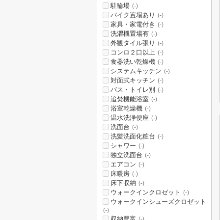
駐輪場
(-)
バイク置場あり
(-)
家具・家電付き
(-)
洗濯機置場有
(-)
外観タイル張り
(-)
コンロ２口以上
(-)
食器洗い乾燥機
(-)
システムキッチン
(-)
対面式キッチン
(-)
バス・トイレ別
(-)
追焚機能浴室
(-)
浴室乾燥機
(-)
温水洗浄便座
(-)
洗面台
(-)
洗髪洗面化粧台
(-)
シャワー
(-)
独立洗面台
(-)
エアコン
(-)
床暖房
(-)
床下収納
(-)
ウォークインクロゼット
(-)
ウォークインシューズクロゼット
(-)
収納豊富
(-)