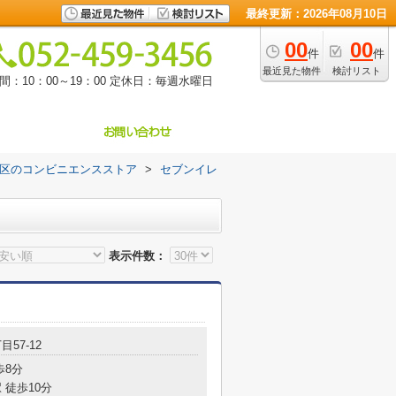
最終更新：2026年08月10日
00
00
件
件
最近見た物件
検討リスト
：10：00～19：00
定休日：毎週水曜日
区のコンビニエンスストア
>
セブンイレ
表示件数：
目57-12
歩8分
 徒歩10分