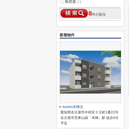
角部屋
(-)
8
件が該当
新着物件
ilusion本陣北
愛知県名古屋市中村区十王町1番22号
名古屋市営東山線「本陣」駅 徒歩4分
予定