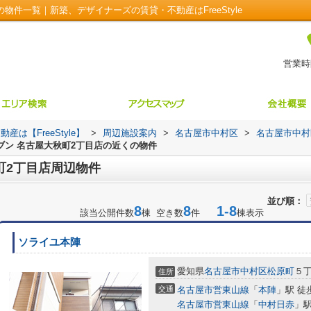
物件一覧｜新築、デザイナーズの賃貸・不動産はFreeStyle
営業時間
【FreeStyle】
>
周辺施設案内
>
名古屋市中村区
>
名古屋市中村
ブン 名古屋大秋町2丁目店の近くの物件
町2丁目店周辺物件
並び順：
8
8
1-8
該当公開件数
棟 空き数
件
棟表示
ソライユ本陣
愛知県
名古屋市中村区
松原町
５丁
住所
交通
名古屋市営東山線
「
本陣
」駅 徒
名古屋市営東山線
「
中村日赤
」駅