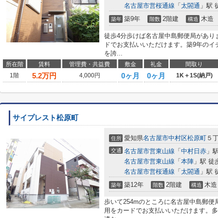
名古屋市営桜通線
「
太閤通
」駅 
築9年
2階建
木造
築年
階数
構造
徒歩4分歩けば名古屋中島郵便局があり
ドでお支払いいただけます。築9年のイ
を誇...
所在階
賃料
管理費・共益費
敷金
礼金
間取り
5.2
万円
0ヶ月
0ヶ月
1階
4,000円
1K＋1S(納戸)
サイプレスト松原町
愛知県
名古屋市中村区
松原町
５丁
住所
交通
名古屋市営東山線
「
中村日赤
」駅
名古屋市営東山線
「
本陣
」駅 徒
名古屋市営桜通線
「
太閤通
」駅 
築12年
2階建
木造
築年
階数
構造
歩いて254mのところに名古屋中島郵
用をカードでお支払いいただけます。多