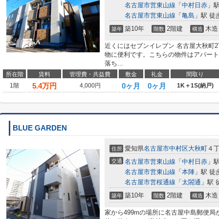
名古屋市営東山線
「
中村日赤
」駅
名古屋市営東山線
「
亀島
」駅 徒
築10年
2階建
木造
築年
階数
構造
近くにはセブンイレブン 名古屋大秋町2
物に便利です。こちらの物件はアパート
落ち...
所在階
賃料
管理費・共益費
敷金
礼金
間取り
5.4
万円
0ヶ月
0ヶ月
1階
4,000円
1K＋1S(納戸)
BLUE GARDEN
愛知県
名古屋市中村区
大秋町
４丁
住所
交通
名古屋市営東山線
「
中村日赤
」駅
名古屋市営東山線
「
本陣
」駅 徒
名古屋市営桜通線
「
太閤通
」駅 
築10年
2階建
木造
築年
階数
構造
家から499mの場所に名古屋中島郵便