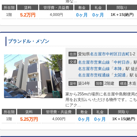
適な...
所在階
賃料
管理費・共益費
敷金
礼金
間取り
5.2
万円
0ヶ月
0ヶ月
1階
4,000円
1K＋1S(納戸)
プランドル・メゾン
愛知県
名古屋市中村区
日吉町
1-2
住所
交通
名古屋市営東山線
「
中村日赤
」駅
名古屋市営東山線
「
本陣
」駅 徒
名古屋市営桜通線
「
太閤通
」駅 
築14年
2階建
木造
築年
階数
構造
家から255mの場所に名古屋中島郵便
用をお支払いいただける物件です。こち
にアク...
所在階
賃料
管理費・共益費
敷金
礼金
間取り
5.25
万円
0ヶ月
0ヶ月
1階
4,000円
1K＋1S(納戸)