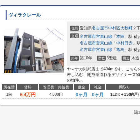
ヴィラクレール
愛知県
名古屋市中村区
大秋町
２丁
住所
交通
名古屋市営東山線
「
本陣
」駅 徒
名古屋市営東山線
「
中村日赤
」駅
名古屋市営東山線
「
亀島
」駅 徒
築10年
3階建
木造
築年
階数
構造
ヤマナカ則武店まで494mです。こち
差し込む、開放感溢れるデザイナーズ物
の物件...
所在階
賃料
管理費・共益費
敷金
礼金
間取り
6.4
万円
0ヶ月
0ヶ月
1階
4,000円
1LDK＋1S(納戸)
該