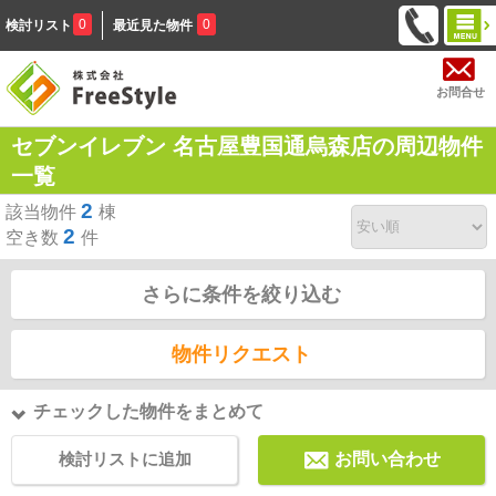
0
0
検討リスト
最近見た物件
お問合せ
セブンイレブン 名古屋豊国通烏森店の周辺物件
一覧
2
該当物件
棟
2
空き数
件
さらに条件を絞り込む
物件リクエスト
チェックした物件をまとめて
検討リストに追加
お問い合わせ