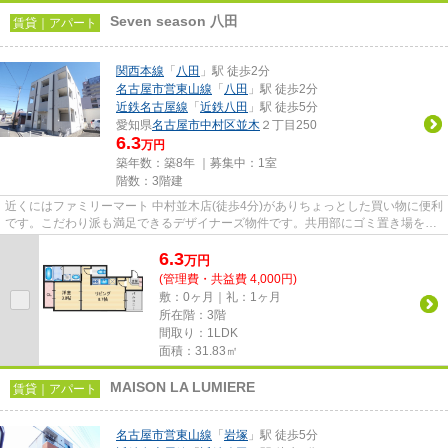
Seven season 八田
賃貸｜アパート
関西本線
「
八田
」駅 徒歩2分
名古屋市営東山線
「
八田
」駅 徒歩2分
近鉄名古屋線
「
近鉄八田
」駅 徒歩5分
愛知県
名古屋市中村区
並木
２丁目250
6.3
万円
築年数：築8年 ｜募集中：
1室
階数：3階建
近くにはファミリーマート 中村並木店(徒歩4分)がありちょっとした買い物に便利
です。こだわり派も満足できるデザイナーズ物件です。共用部にゴミ置き場を備
えているので、外部の人に...
6.3
万
円
(管理費・共益費 4,000円)
敷：0ヶ月｜礼：1ヶ月
所在階：3階
間取り：1LDK
面積：31.83㎡
MAISON LA LUMIERE
賃貸｜アパート
名古屋市営東山線
「
岩塚
」駅 徒歩5分