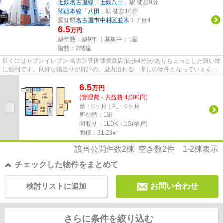
近鉄名古屋線
「
近鉄八田
」駅 徒歩9分
関西本線
「
八田
」駅 徒歩10分
愛知県
名古屋市中村区
並木
１丁目4
6.5
万円
築年数：築9年 ｜募集中：
1室
階数：2階建
近くにはセブンイレブン 名古屋豊国通烏森店(徒歩4分)がありちょっとした買い物
に便利です。良好な陽当りが好評の、魅力溢れる一押しの物件となっています。
こちらは初期費用をカード...
6.5
万
円
(管理費・共益費 4,000円)
敷：0ヶ月｜礼：0ヶ月
所在階：1階
間取り：1LDK＋1S(納戸)
面積：31.23㎡
該当公開件数
2
棟 空き数
2
件
1-2
棟表示
チェックした物件をまとめて
検討リストに追加
お問い合わせ
さらに条件を絞り込む