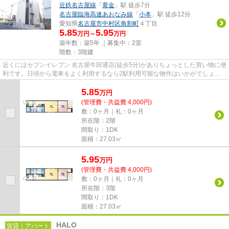
近鉄名古屋線
「
黄金
」駅 徒歩7分
名古屋臨海高速あおなみ線
「
小本
」駅 徒歩12分
愛知県
名古屋市中村区
角割町
４丁目
5.85
5.95
万円～
万円
築年数：築5年 ｜募集中：
2室
階数：3階建
近くにはセブンイレブン 名古屋牛田通店(徒歩5分)がありちょっとした買い物に便
利です。日頃から電車をよく利用するなら2駅利用可能な物件はいかがでしょう
か。初期費用のカード決済が...
5.85
万
円
(管理費・共益費 4,000円)
敷：0ヶ月｜礼：0ヶ月
所在階：2階
間取り：1DK
面積：27.03㎡
5.95
万
円
(管理費・共益費 4,000円)
敷：0ヶ月｜礼：0ヶ月
所在階：3階
間取り：1DK
面積：27.03㎡
HALO
賃貸｜アパート