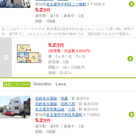
愛知県
名古屋市中村区
二ツ橋町
２丁目56-2
5.2
万円
築年数：築7年 ｜募集中：
1室
階数：2階建
近くにはデイリーヤマザキ 黄金通店(徒歩4分)がありちょっとした買い物に便利で
す。築7年でしっかりとした作りが特徴の物件です。2駅利用できるので電車をよ
く使う方におすすめな物件...
5.2
万
円
(管理費・共益費 4,000円)
敷：0ヶ月｜礼：0ヶ月
所在階：1階
間取り：1K＋1S(納戸)
面積：20.07㎡
Grandtic Lana
賃貸｜アパート
近鉄名古屋線
「
烏森
」駅 徒歩5分
近鉄名古屋線
「
近鉄八田
」駅 徒歩10分
名古屋市営東山線
「
八田
」駅 徒歩10分
愛知県
名古屋市中村区
烏森町
８丁目802
5.2
万円
築年数：築8年 ｜募集中：
1室
階数：2階建