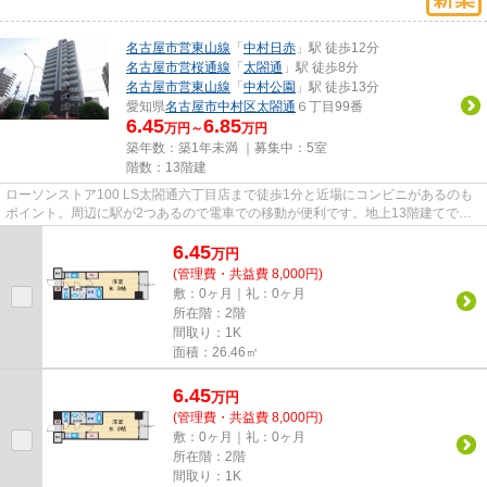
名古屋市営東山線
「
中村日赤
」駅 徒歩12分
名古屋市営桜通線
「
太閤通
」駅 徒歩8分
名古屋市営東山線
「
中村公園
」駅 徒歩13分
愛知県
名古屋市中村区
太閤通
６丁目99番
6.45
6.85
万円～
万円
築年数：築1年未満 ｜募集中：
5室
階数：13階建
ローソンストア100 LS太閤通六丁目店まで徒歩1分と近場にコンビニがあるのも
ポイント。周辺に駅が2つあるので電車での移動が便利です。地上13階建てでニ
ーズの高い物件です。共用部に...
6.45
万
円
(管理費・共益費 8,000円)
敷：0ヶ月｜礼：0ヶ月
所在階：2階
間取り：1K
面積：26.46㎡
6.45
万
円
(管理費・共益費 8,000円)
敷：0ヶ月｜礼：0ヶ月
所在階：2階
間取り：1K