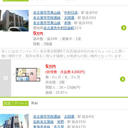
名古屋市営東山線
「
中村日赤
」駅 徒歩5分
名古屋市営桜通線
「
太閤通
」駅 徒歩10分
名古屋市営東山線
「
本陣
」駅 徒歩10分
愛知県
名古屋市中村区
賑町
12-5
5
万円
築年数：築14年 ｜募集中：
1室
階数：2階建
近くにはセブンイレブン 名古屋太閤通6丁目店(徒歩4分)がありちょっとした買い
物に便利です。室内を明るく照らす陽射しが気持ちの良い物件となっています。
2駅利用可能なアパートなの...
5
万
円
(管理費・共益費 4,000円)
敷：0ヶ月｜礼：0ヶ月
所在階：2階
間取り：1K＋1S(納戸)
面積：20.97㎡
Kai
賃貸｜アパート
名古屋市営桜通線
「
太閤通
」駅 徒歩4分
近鉄名古屋線
「
米野
」駅 徒歩15分
東海道本線
「
名古屋
」駅 徒歩17分