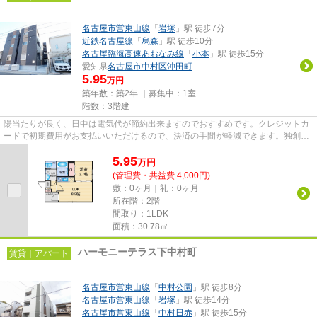
名古屋市営東山線
「
岩塚
」駅 徒歩7分
近鉄名古屋線
「
烏森
」駅 徒歩10分
名古屋臨海高速あおなみ線
「
小本
」駅 徒歩15分
愛知県
名古屋市中村区
沖田町
5.95
万円
築年数：築2年 ｜募集中：
1室
階数：3階建
陽当たりが良く、日中は電気代が節約出来ますのでおすすめです。クレジットカ
ードで初期費用がお支払いいただけるので、決済の手間が軽減できます。独創的
なデザイナーズ物件で、ご好...
5.95
万
円
(管理費・共益費 4,000円)
敷：0ヶ月｜礼：0ヶ月
所在階：2階
間取り：1LDK
面積：30.78㎡
ハーモニーテラス下中村町
賃貸｜アパート
名古屋市営東山線
「
中村公園
」駅 徒歩8分
名古屋市営東山線
「
岩塚
」駅 徒歩14分
名古屋市営東山線
「
中村日赤
」駅 徒歩15分