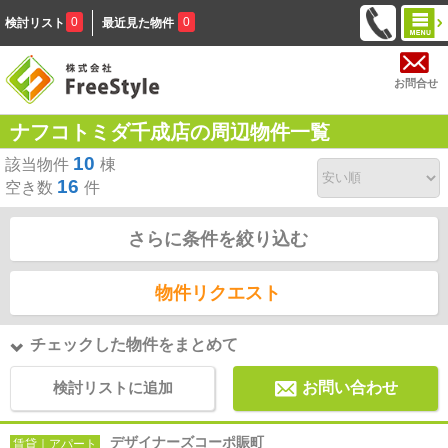
0
0
検討リスト
最近見た物件
お問合せ
ナフコトミダ千成店の周辺物件一覧
10
該当物件
棟
16
空き数
件
さらに条件を絞り込む
物件リクエスト
チェックした物件をまとめて
検討リストに追加
お問い合わせ
デザイナーズコーポ賑町
賃貸｜アパート