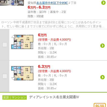
愛知県
名古屋市中村区
下中村町
２丁目
6
6.3
万円～
万円
築年数：築3年 ｜募集中：
2室
階数：3階建
ローソン 中村千成通四丁目店まで徒歩2分と近場にコンビニがあるのもポイン
ト。忙しい朝に遠くまでゴミ捨てに行かずに済むように、共用部にゴミ置き場が
あります。築3年の物件です。駅...
6
万
円
(管理費・共益費 4,000円)
敷：0ヶ月｜礼：0ヶ月
所在階：1階
間取り：1LDK
面積：30.85㎡
6.3
万
円
(管理費・共益費 4,000円)
敷：0ヶ月｜礼：0ヶ月
所在階：3階
間取り：1LDK
面積：30.85㎡
ディアレイシャス名古屋太閤通Ⅳ
賃貸｜マンション