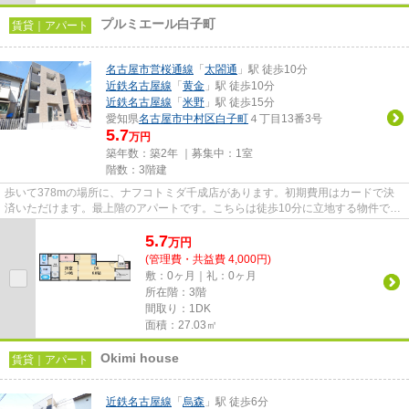
プルミエール白子町
賃貸｜アパート
名古屋市営桜通線
「
太閤通
」駅 徒歩10分
近鉄名古屋線
「
黄金
」駅 徒歩10分
近鉄名古屋線
「
米野
」駅 徒歩15分
愛知県
名古屋市中村区
白子町
４丁目13番3号
5.7
万円
築年数：築2年 ｜募集中：
1室
階数：3階建
歩いて378mの場所に、ナフコトミダ千成店があります。初期費用はカードで決
済いただけます。最上階のアパートです。こちらは徒歩10分に立地する物件で
す。名古屋市中村区エリアにある...
5.7
万
円
(管理費・共益費 4,000円)
敷：0ヶ月｜礼：0ヶ月
所在階：3階
間取り：1DK
面積：27.03㎡
Okimi house
賃貸｜アパート
近鉄名古屋線
「
烏森
」駅 徒歩6分