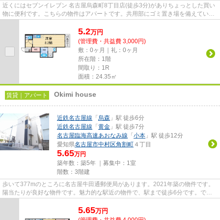
近くにはセブンイレブン 名古屋烏森町8丁目店(徒歩3分)がありちょっとした買い
物に便利です。こちらの物件はアパートです。共用部にゴミ置き場を備えている
ので、外部の人にごみを見ら...
5.2
万
円
(管理費・共益費 3,000円)
敷：0ヶ月｜礼：0ヶ月
所在階：1階
間取り：1R
面積：24.35㎡
Okimi house
賃貸｜アパート
近鉄名古屋線
「
烏森
」駅 徒歩6分
近鉄名古屋線
「
黄金
」駅 徒歩7分
名古屋臨海高速あおなみ線
「
小本
」駅 徒歩12分
愛知県
名古屋市中村区
角割町
４丁目
5.65
万円
築年数：築5年 ｜募集中：
1室
階数：3階建
歩いて377mのところに名古屋牛田通郵便局があります。2021年築の物件です。
陽当たりが良好な物件です。魅力的な駅近の物件で、駅まで徒歩6分です。でき
るだけ早めに不動産情報を集めた...
5.65
万
円