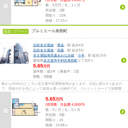
(管理費・共益費 4,000円)
敷：0万円｜礼：1ヶ月
所在階：1階
間取り：1DK
面積：27.03㎡
プルミエール角割町
賃貸｜アパート
近鉄名古屋線
「
黄金
」駅 徒歩4分
近鉄名古屋線
「
烏森
」駅 徒歩5分
名古屋臨海高速あおなみ線
「
小本
」駅 徒歩15分
愛知県
名古屋市中村区
角割町
２丁目6-1
5.65
万円
築年数：築1年 ｜募集中：
1室
階数：3階建
家から404mのところに名古屋牛田通郵便局があります。付近に駅が2つあるの
で、用途や行き先によって経路を選べる物件です。クレジットカードで初期費用
をお支払いいただける物件です。...
5.65
万
円
(管理費・共益費 4,000円)
敷：0ヶ月｜礼：0ヶ月
所在階：3階
間取り：1K
面積：24.88㎡