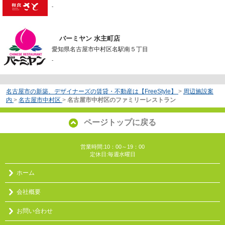
-
バーミヤン 水主町店
愛知県名古屋市中村区名駅南５丁目
-
名古屋市の新築、デザイナーズの賃貸・不動産は【FreeStyle】
>
周辺施設案
内
>
名古屋市中村区
>
名古屋市中村区のファミリーレストラン
ページトップに戻る
営業時間:10：00～19：00
定休日:毎週水曜日
ホーム
会社概要
お問い合わせ