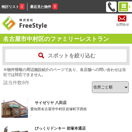
0
0
検討リスト
最近見た物件
お問合せ
名古屋市中村区のファミリーレストラン
スポットを絞り込む
※物件情報の周辺施設紹介のページであり、各店舗への問い合わせは当
社では対応できません。
該当件数
8
件
サイゼリヤ 八田店
愛知県名古屋市中村区岩塚町字西枝
-
びっくりドンキー 岩塚本通店