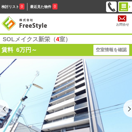
0
0
検討リスト
最近見た物件
お問合せ
SOLメイクス新栄（
4
室）
賃料
6
万円～
空室情報を確認