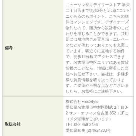
ニューヤマザキデイリーストア 新栄
二丁目店まで徒歩2分と近場にコンビ
ニがあるのもポイント。こちらの物
件はマンションです。デザイナーズ
物件なので、随所から設計者のこだ
わりを感じることができます。共用
部には敷地内ごみ置き場・エレベー
タなどが備わっておりとても充実し
備考
ています。駅近くに立地する物件
で、徒歩12分程でアクセスできま
す。名古屋市中区エリアにある賃貸
情報のことなら、地域に密着した当
社へお任せ下さい。当社は、多種多
様な賃貸情報を取り扱っておりま
す。ご要望や不明な点などございま
したら、お気軽にご連絡下さい。
株式会社FreeStyle
愛知県名古屋市中村区則武２丁目3-
2 サン・オフィス名古屋 852（1Fに
コメダ珈琲がございます）
取扱会社
TEL:052-459-3456
愛知県知事 (2) 第24283号