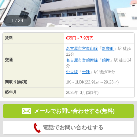
1 / 29
賃料
6万円～7.9万円
名古屋市営東山線
「
新栄町
」駅 徒歩
12分
交通
名古屋市営鶴舞線
「
鶴舞
」駅 徒歩14
分
中央線
「
千種
」駅 徒歩16分
間取り(面積)
1K～1LDK(22.91㎡～29.23㎡)
築年月
2025年 3月(築1年)
メールでお問い合わせする(無料)
電話でお問い合わせする