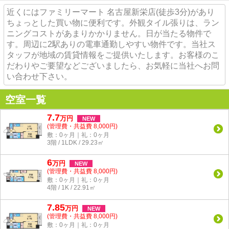
近くにはファミリーマート 名古屋新栄店(徒歩3分)があり
ちょっとした買い物に便利です。外観タイル張りは、ラン
ニングコストがあまりかかりません。日が当たる物件で
す。周辺に2駅ありの電車通勤しやすい物件です。当社ス
タッフが地域の賃貸情報をご提供いたします。お客様のこ
だわりやご要望などございましたら、お気軽に当社へお問
い合わせ下さい。
空室一覧
7.7
万
円
NEW
(管理費・共益費 8,000円)
敷：0ヶ月｜礼：0ヶ月
3階 / 1LDK / 29.23㎡
6
万
円
NEW
(管理費・共益費 8,000円)
敷：0ヶ月｜礼：0ヶ月
4階 / 1K / 22.91㎡
7.85
万
円
NEW
(管理費・共益費 8,000円)
敷：0ヶ月｜礼：0ヶ月