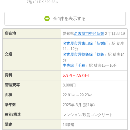
7階 / 1LDK / 29.23㎡
全4件を表示する
所在地
愛知県
名古屋市中区
新栄
２丁目38-19
名古屋市営東山線
「
新栄町
」駅 徒歩
11～12分
交通
名古屋市営鶴舞線
「
鶴舞
」駅 徒歩14
分
中央線
「
千種
」駅 徒歩15～16分
賃料
6万円～7.9万円
管理費等
8,000円
面積
22.91㎡～29.23㎡
築年数
2025年 3月 (築1年)
種別/構造
マンション/鉄筋コンクリート
階建
13階建