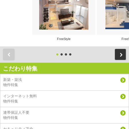
FreeStyle
Free
前
こだわり特集
新築・築浅
物件特集
インターネット無料
物件特集
連帯保証人不要
物件特集
セキュリティ万全