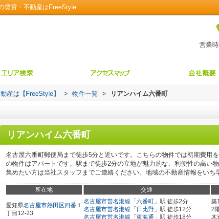
・不動産はFreeStyle
営業時間
【FreeStyle】
>
物件一覧
>
リアンハイム六番町
リアンハイム六番町
名古屋六番町郵便局まで徒歩5分と近いです。こちらの物件では初期費用
の物件はアパートです。駅まで徒歩2分の立地が魅力的な、利便性の高い
集めたい方は当社スタッフまでご連絡ください。地域の不動産情報をいち
所在地
交通
名古屋市営名港線
「
六番町
」駅 徒歩2分
築
愛知県
名古屋市熱田区
四番
１
名古屋市営名港線
「
日比野
」駅 徒歩12分
2
丁目12-23
名古屋市営名港線
「
東海通
」駅 徒歩18分
木