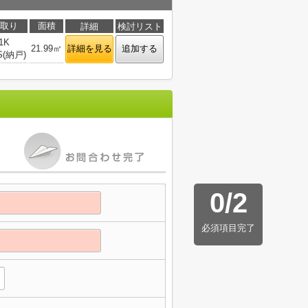
取り
面積
詳細
検討リスト
1K
21.99㎡
詳細を見る
追加する
S(納戸)
0
/
2
必須項目完了
】