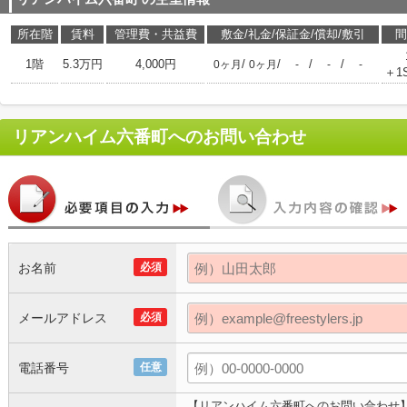
所在階
賃料
管理費・共益費
敷金/礼金/保証金/償却/敷引
間
1階
5.3万円
4,000円
/
/
/
/
0ヶ月
0ヶ月
-
-
-
＋1
リアンハイム六番町
へのお問い合わせ
お名前
必須
メールアドレス
必須
電話番号
任意
【リアンハイム六番町へのお問い合わせ