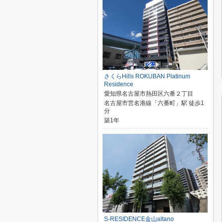
さくらHills ROKUBAN Platinum
Residence
愛知県名古屋市熱田区六番２丁目
名古屋市営名港線「六番町」駅 徒歩1
分
築1年
S-RESIDENCE金山altano