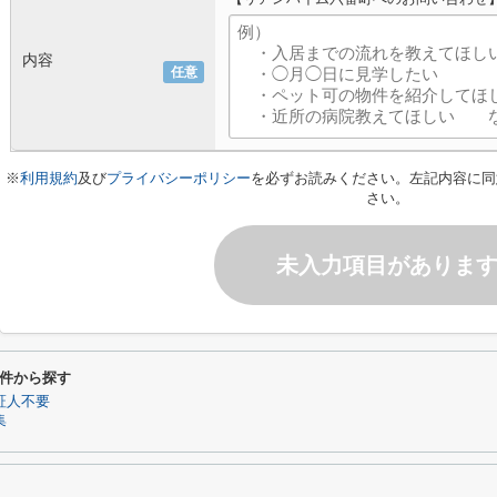
内容
任意
※
利用規約
及び
プライバシーポリシー
を必ずお読みください。左記内容に同
さい。
未入力項目がありま
件から探す
証人不要
集