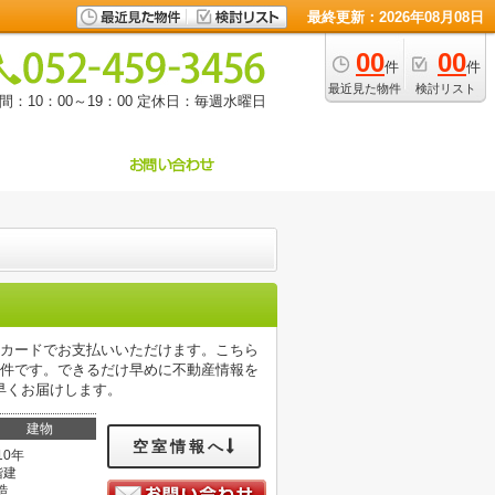
最終更新：2026年08月08日
00
00
件
件
最近見た物件
検討リスト
：10：00～19：00
定休日：毎週水曜日
をカードでお支払いいただけます。こちら
物件です。できるだけ早めに不動産情報を
早くお届けします。
建物
空室情報へ
10年
階建
造