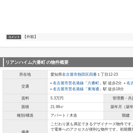
【外観】
コメント
リアンハイム六番町
の物件概要
所在地
愛知県
名古屋市熱田区
四番
１丁目12-23
名古屋市営名港線
「
六番町
」駅 徒歩2分
名
交通
名古屋市営名港線
「
東海通
」駅 徒歩18分
賃料
5.3万円
管理費・共
面積
21.99㎡
築年月（築
種別/構造
アパート / 木造
階建
こだわり派も満足できるデザイナーズ物件です
で電車へのアクセスが便利な物件です。初期費
備考