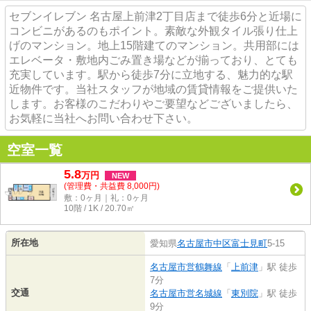
セブンイレブン 名古屋上前津2丁目店まで徒歩6分と近場に
コンビニがあるのもポイント。素敵な外観タイル張り仕上
げのマンション。地上15階建てのマンション。共用部には
エレベータ・敷地内ごみ置き場などが揃っており、とても
充実しています。駅から徒歩7分に立地する、魅力的な駅
近物件です。当社スタッフが地域の賃貸情報をご提供いた
します。お客様のこだわりやご要望などございましたら、
お気軽に当社へお問い合わせ下さい。
空室一覧
5.8
万
円
NEW
(管理費・共益費 8,000円)
敷：0ヶ月｜礼：0ヶ月
10階 / 1K / 20.70㎡
所在地
愛知県
名古屋市中区
富士見町
5-15
名古屋市営鶴舞線
「
上前津
」駅 徒歩
7分
交通
名古屋市営名城線
「
東別院
」駅 徒歩
9分