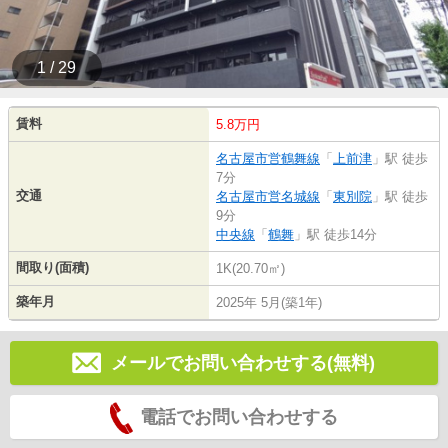
1 / 29
賃料
5.8万円
名古屋市営鶴舞線
「
上前津
」駅 徒歩
7分
交通
名古屋市営名城線
「
東別院
」駅 徒歩
9分
中央線
「
鶴舞
」駅 徒歩14分
間取り(面積)
1K(20.70㎡)
築年月
2025年 5月(築1年)
メールでお問い合わせする(無料)
電話でお問い合わせする