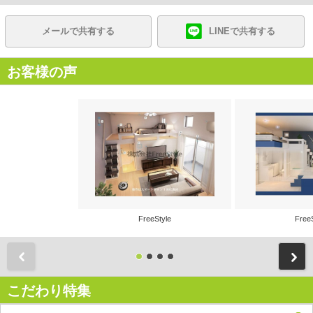
メールで共有する
LINEで共有する
お客様の声
FreeStyle
Free
前
こだわり特集