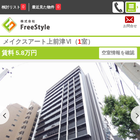
0
0
検討リスト
最近見た物件
お問合せ
メイクスアート上前津Ⅵ（
1
室）
賃料
5.8万円
空室情報を確認