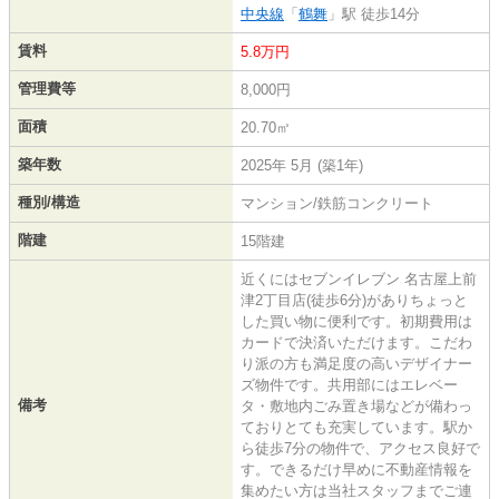
中央線
「
鶴舞
」駅 徒歩14分
賃料
5.8万円
管理費等
8,000円
面積
20.70㎡
築年数
2025年 5月 (築1年)
種別/構造
マンション/鉄筋コンクリート
階建
15階建
近くにはセブンイレブン 名古屋上前
津2丁目店(徒歩6分)がありちょっと
した買い物に便利です。初期費用は
カードで決済いただけます。こだわ
り派の方も満足度の高いデザイナー
ズ物件です。共用部にはエレベー
備考
タ・敷地内ごみ置き場などが備わっ
ておりとても充実しています。駅か
ら徒歩7分の物件で、アクセス良好で
す。できるだけ早めに不動産情報を
集めたい方は当社スタッフまでご連