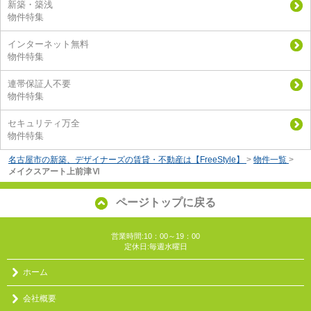
新築・築浅
物件特集
インターネット無料
物件特集
連帯保証人不要
物件特集
セキュリティ万全
物件特集
名古屋市の新築、デザイナーズの賃貸・不動産は【FreeStyle】
>
物件一覧
>
メイクスアート上前津Ⅵ
ページトップに戻る
営業時間:10：00～19：00
定休日:毎週水曜日
ホーム
会社概要