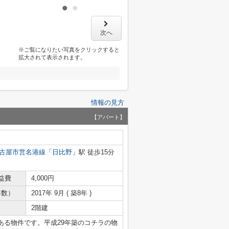
次へ
※ご覧になりたい写真をクリックすると
拡大されて表示されます。
情報の見方
【アパート】
古屋市営名港線
「
日比野
」駅 徒歩15分
益費
4,000円
年数）
2017年 9月 ( 築8年 )
2階建
ある物件です。平成29年築のコチラの物