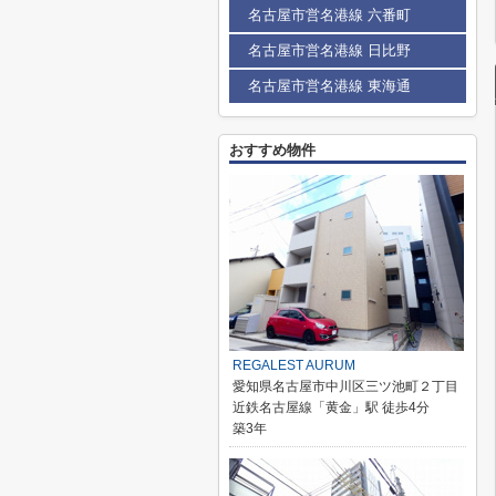
名古屋市営名港線 六番町
名古屋市営名港線 日比野
名古屋市営名港線 東海通
おすすめ物件
REGALEST AURUM
愛知県名古屋市中川区三ツ池町２丁目
近鉄名古屋線「黄金」駅 徒歩4分
築3年