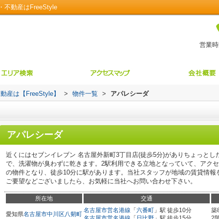
産はFreeStyle
営業時間
【FreeStyle】
>
物件一覧
>
アパレシーダ
アパレシーダ
近くにはセブンイレブン 名古屋外新町3丁目店(徒歩5分)がありちょっと
で、洗濯物が臭わずに乾きます。2駅利用できる立地となっていて、アク
の物件となり、徒歩10分に駅があります。当社スタッフが地域の賃貸情報
ご要望などございましたら、お気軽に当社へお問い合わせ下さい。
所在地
交通
名古屋市営名港線
「
六番町
」駅 徒歩10分
築
愛知県
名古屋市中川区
八剱町
名古屋市営名港線
「
日比野
」駅 徒歩15分
2