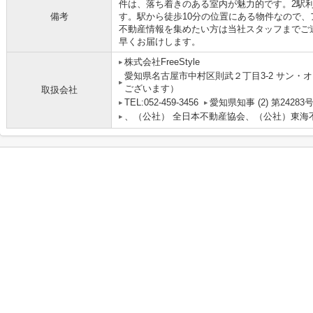
件は、落ち着きのある室内が魅力的です。2駅
備考
す。駅から徒歩10分の位置にある物件なので
不動産情報を集めたい方は当社スタッフまでご
早くお届けします。
株式会社FreeStyle
愛知県名古屋市中村区則武２丁目3-2 サン・オ
ございます）
取扱会社
TEL:052-459-3456
愛知県知事 (2) 第24283
、（公社） 全日本不動産協会、（公社）東海