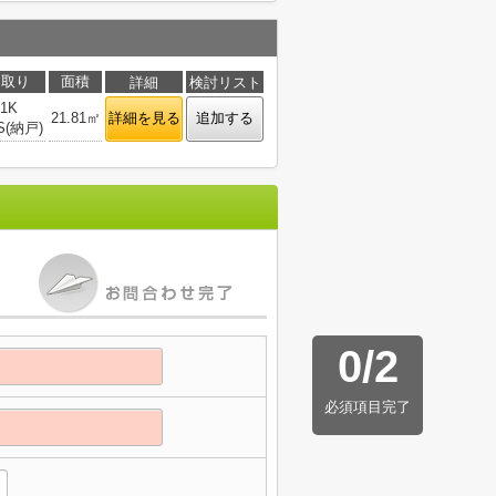
間取り
面積
詳細
検討リスト
1K
21.81㎡
詳細を見る
追加する
S(納戸)
0
/
2
必須項目完了