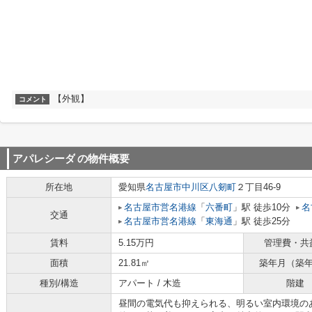
【外観】
コメント
アパレシーダ
の物件概要
所在地
愛知県
名古屋市中川区
八剱町
２丁目46-9
名古屋市営名港線
「
六番町
」駅 徒歩10分
名
交通
名古屋市営名港線
「
東海通
」駅 徒歩25分
賃料
5.15万円
管理費・共
面積
21.81㎡
築年月（築
種別/構造
アパート / 木造
階建
昼間の電気代も抑えられる、明るい室内環境の