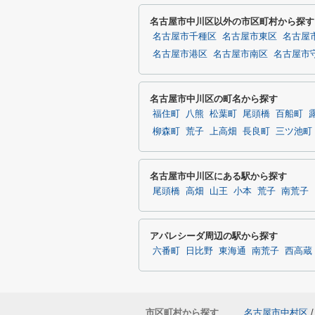
名古屋市中川区以外の市区町村から探す
名古屋市千種区
名古屋市東区
名古屋
名古屋市港区
名古屋市南区
名古屋市
名古屋市中川区の町名から探す
福住町
八熊
松葉町
尾頭橋
百船町
柳森町
荒子
上高畑
長良町
三ツ池町
名古屋市中川区にある駅から探す
尾頭橋
高畑
山王
小本
荒子
南荒子
アパレシーダ周辺の駅から探す
六番町
日比野
東海通
南荒子
西高蔵
市区町村から探す
名古屋市中村区
/