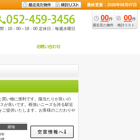
最終更新：2026年08月07日
00
00
件
件
最近見た物件
検討リスト
：10：00～19：00
定休日：毎週水曜日
した買い物に便利です。陽当たりが良いの
セスが良いです。根強いニーズを誇る駅近
をご提供いたします。お客様のこだわりや
建物
空室情報へ
8年
階建