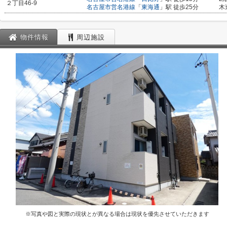
２丁目46-9
名古屋市営名港線
「
東海通
」駅 徒歩25分
木
物件情報
周辺施設
※写真や図と実際の現状とが異なる場合は現状を優先させていただきます