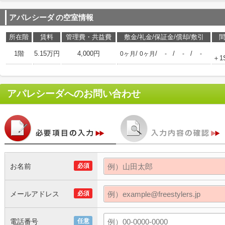
アパレシーダ
の空室情報
所在階
賃料
管理費・共益費
敷金/礼金/保証金/償却/敷引
1階
5.15万円
4,000円
/
/
/
/
0ヶ月
0ヶ月
-
-
-
＋1
アパレシーダ
へのお問い合わせ
お名前
必須
メールアドレス
必須
電話番号
任意