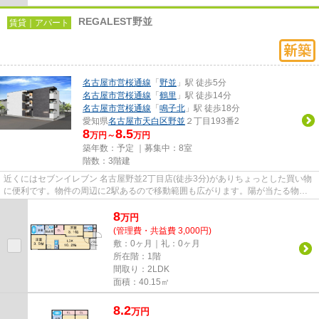
REGALEST野並
賃貸｜アパート
名古屋市営桜通線
「
野並
」駅 徒歩5分
名古屋市営桜通線
「
鶴里
」駅 徒歩14分
名古屋市営桜通線
「
鳴子北
」駅 徒歩18分
愛知県
名古屋市天白区
野並
２丁目193番2
8
8.5
万円～
万円
築年数：予定 ｜募集中：
8室
階数：3階建
近くにはセブンイレブン 名古屋野並2丁目店(徒歩3分)がありちょっとした買い物
に便利です。物件の周辺に2駅あるので移動範囲も広がります。陽が当たる物件
は湿気も少なく健康な毎日を...
8
万
円
(管理費・共益費 3,000円)
敷：0ヶ月｜礼：0ヶ月
所在階：1階
間取り：2LDK
面積：40.15㎡
8.2
万
円