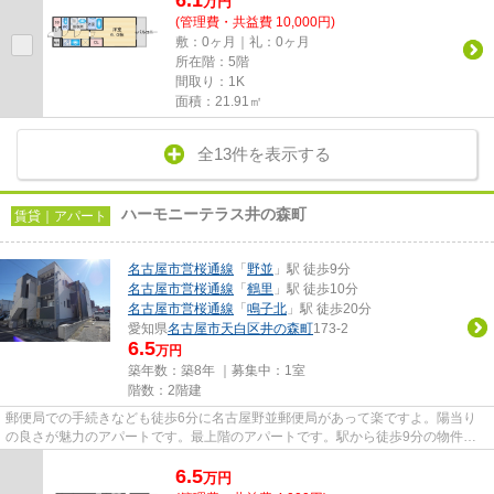
6.1
万
円
(管理費・共益費 10,000円)
敷：0ヶ月｜礼：0ヶ月
所在階：5階
間取り：1K
面積：21.91㎡
全13件を表示する
ハーモニーテラス井の森町
賃貸｜アパート
名古屋市営桜通線
「
野並
」駅 徒歩9分
名古屋市営桜通線
「
鶴里
」駅 徒歩10分
名古屋市営桜通線
「
鳴子北
」駅 徒歩20分
愛知県
名古屋市天白区
井の森町
173-2
6.5
万円
築年数：築8年 ｜募集中：
1室
階数：2階建
郵便局での手続きなども徒歩6分に名古屋野並郵便局があって楽ですよ。陽当り
の良さが魅力のアパートです。最上階のアパートです。駅から徒歩9分の物件
で、アクセス良好です。当社スタ...
6.5
万
円