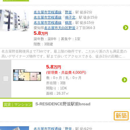
名古屋市営桜通線
「
野並
」駅 徒歩2分
名古屋市営桜通線
「
鳴子北
」駅 徒歩15分
名古屋市営桜通線
「
鶴里
」駅 徒歩15分
愛知県
名古屋市天白区
野並
２丁目364-3
5.8
万円
築年数：築8年 ｜募集中：
1室
階数：3階建
名古屋野並郵便局まで73mです。最上階の物件です。こだわり派の方も満足度の
高いデザイナーズ物件です。駅まで歩いてアクセスできる、徒歩2分の距離に立
地する物件です。できるだけ早...
5.8
万
円
(管理費・共益費 4,000円)
敷：0ヶ月｜礼：0ヶ月
所在階：3階
間取り：1DK
面積：26.37㎡
S-RESIDENCE野並駅前broad
賃貸｜マンション
名古屋市営桜通線
「
野並
」駅 徒歩2分