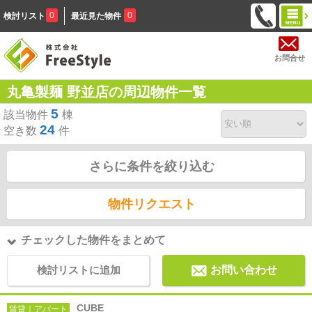
0
0
検討リスト
最近見た物件
お問合せ
丸亀製麺 野並店の周辺物件一覧
5
該当物件
棟
24
空き数
件
さらに条件を絞り込む
物件リクエスト
チェックした物件をまとめて
検討リストに追加
お問い合わせ
CUBE
賃貸｜アパート