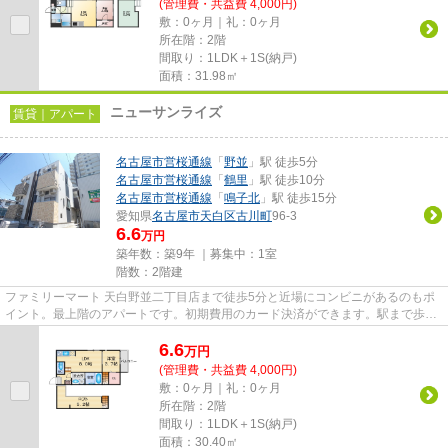
(管理費・共益費 4,000円)
敷：0ヶ月｜礼：0ヶ月
所在階：2階
間取り：1LDK＋1S(納戸)
面積：31.98㎡
ニューサンライズ
賃貸｜アパート
名古屋市営桜通線
「
野並
」駅 徒歩5分
名古屋市営桜通線
「
鶴里
」駅 徒歩10分
名古屋市営桜通線
「
鳴子北
」駅 徒歩15分
愛知県
名古屋市天白区
古川町
96-3
6.6
万円
築年数：築9年 ｜募集中：
1室
階数：2階建
ファミリーマート 天白野並二丁目店まで徒歩5分と近場にコンビニがあるのもポ
イント。最上階のアパートです。初期費用のカード決済ができます。駅まで歩い
てアクセスできる、徒歩5分の...
6.6
万
円
(管理費・共益費 4,000円)
敷：0ヶ月｜礼：0ヶ月
所在階：2階
間取り：1LDK＋1S(納戸)
面積：30.40㎡