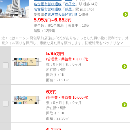
名古屋市営桜通線
「
鳴子北
」駅 徒歩14分
名古屋市営桜通線
「
鶴里
」駅 徒歩14分
愛知県
名古屋市天白区
古川町
148番
5.95
6.65
万円～
万円
築年数：築1年未満 ｜募集中：
13室
階数：12階建
近くにはローソン 野並駅前店(徒歩3分)がありちょっとした買い物に便利です。外
観タイル張りを採用し、素敵な見た目を演出します。防犯対策もバッチリなマン
ションタイプの物件です。...
5.95
万
円
(管理費・共益費 10,000円)
敷：0ヶ月｜礼：0ヶ月
所在階：4階
間取り：1K
面積：21.91㎡
6
万
円
(管理費・共益費 10,000円)
敷：0ヶ月｜礼：0ヶ月
所在階：5階
間取り：1K
面積：22.30㎡