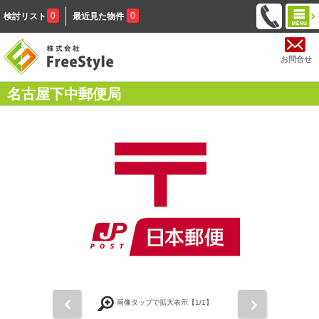
0
0
検討リスト
最近見た物件
お問合せ
名古屋下中郵便局
前
次
画像タップで拡大表示【
1
/1】