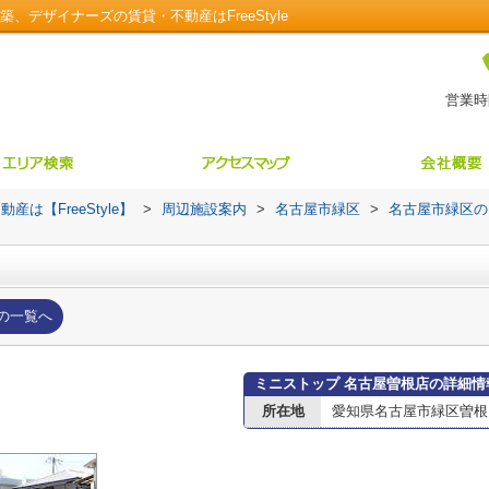
、デザイナーズの賃貸・不動産はFreeStyle
営業時間
【FreeStyle】
>
周辺施設案内
>
名古屋市緑区
>
名古屋市緑区の
の一覧へ
ミニストップ 名古屋曽根店の詳細情
所在地
愛知県名古屋市緑区曽根２