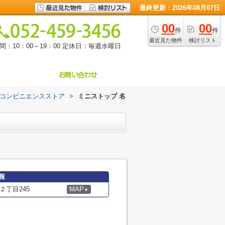
最終更新：2026年08月07日
00
00
件
件
最近見た物件
検討リスト
：10：00～19：00
定休日：毎週水曜日
コンビニエンスストア
>
ミニストップ 名
報
丁目245
MAP
▼