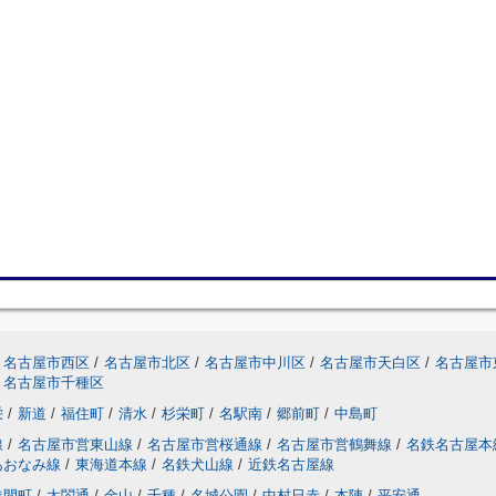
名古屋市西区
/
名古屋市北区
/
名古屋市中川区
/
名古屋市天白区
/
名古屋市
名古屋市千種区
栄
/
新道
/
福住町
/
清水
/
杉栄町
/
名駅南
/
郷前町
/
中島町
線
/
名古屋市営東山線
/
名古屋市営桜通線
/
名古屋市営鶴舞線
/
名鉄名古屋本
あおなみ線
/
東海道本線
/
名鉄犬山線
/
近鉄名古屋線
浅間町
/
太閤通
/
金山
/
千種
/
名城公園
/
中村日赤
/
本陣
/
平安通