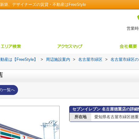
築、デザイナーズの賃貸・不動産はFreeStyle
営業時間
【FreeStyle】
>
周辺施設案内
>
名古屋市緑区
>
名古屋市緑区の
店
の一覧へ
セブンイレブン 名古屋徳重店の詳細
所在地
愛知県名古屋市緑区徳重１