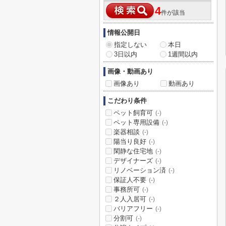
4
件が該当
情報公開日
指定しない
本日
3日以内
1週間以内
画像・動画あり
画像あり
動画あり
こだわり条件
ペット飼育可
(-)
ペット専用設備
(-)
楽器相談
(-)
陽当り良好
(-)
閑静な住宅地
(-)
デザイナーズ
(-)
リノベーション済
(-)
保証人不要
(-)
事務所可
(-)
２人入居可
(-)
バリアフリー
(-)
分割可
(-)