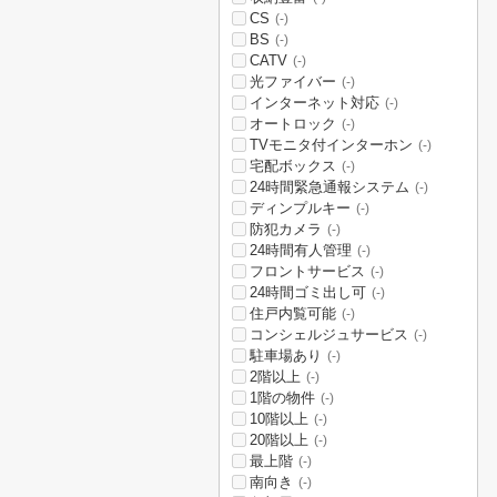
CS
(-)
BS
(-)
CATV
(-)
光ファイバー
(-)
インターネット対応
(-)
オートロック
(-)
TVモニタ付インターホン
(-)
宅配ボックス
(-)
24時間緊急通報システム
(-)
ディンプルキー
(-)
防犯カメラ
(-)
24時間有人管理
(-)
フロントサービス
(-)
24時間ゴミ出し可
(-)
住戸内覧可能
(-)
コンシェルジュサービス
(-)
駐車場あり
(-)
2階以上
(-)
1階の物件
(-)
10階以上
(-)
20階以上
(-)
最上階
(-)
南向き
(-)