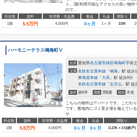
ト。2駅利用可能なアクセスの良い物件
ので...
所在階
賃料
管理費・共益費
敷金
礼金
間取り
5.5
万円
0ヶ月
1階
4,000円
1ヶ月
1DK
2
ハーモニーテラス鳴海町Ⅴ
愛知県
名古屋市緑区
鳴海町
字前之
住所
交通
名鉄名古屋本線
「
鳴海
」駅 徒歩1
東海道本線
「
大高
」駅 徒歩8分
名鉄名古屋本線
「
左京山
」駅 徒
築6年
3階建
木造
築年
階数
構造
こちらの物件はアパートです。こだわり
です。敷地内にゴミ置き場を備えている
サ...
所在階
賃料
管理費・共益費
敷金
礼金
間取り
5.8
万円
0ヶ月
0ヶ月
1階
4,000円
1LDK＋1S(納戸)