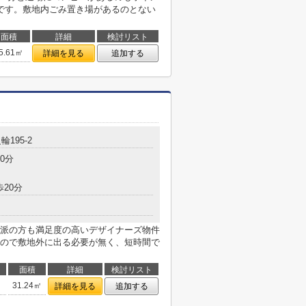
です。敷地内ごみ置き場があるのとない
面積
詳細
検討リスト
5.61㎡
詳細を見る
追加する
輪195-2
0分
歩20分
派の方も満足度の高いデザイナーズ物件
ので敷地外に出る必要が無く、短時間で
面積
詳細
検討リスト
31.24㎡
詳細を見る
追加する