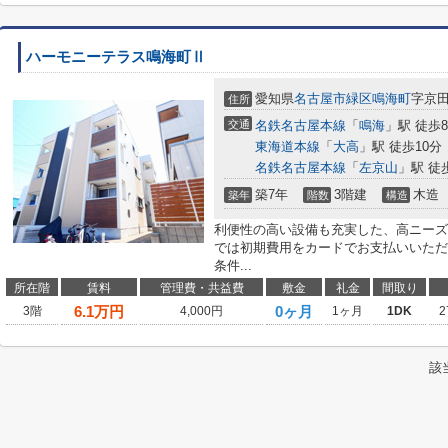
ハーモニーテラス鳴海町Ⅱ
愛知県
名古屋市緑区
鳴海町
字京田1
住所
交通
名鉄名古屋本線
「
鳴海
」駅 徒歩
東海道本線
「
大高
」駅 徒歩10分
名鉄名古屋本線
「
左京山
」駅 徒
築7年
3階建
木造
築年
階数
構造
利便性の高い設備も充実した、高ニーズ
では初期費用をカードでお支払いいただ
条件...
所在階
賃料
管理費・共益費
敷金
礼金
間取り
6.1
万円
0ヶ月
3階
4,000円
1ヶ月
1DK
2
該