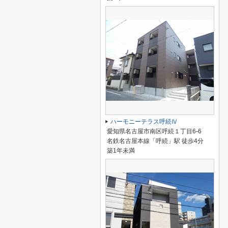
ハーモニーテラス呼続Ⅳ
愛知県名古屋市南区呼続１丁目6-6
名鉄名古屋本線「呼続」駅 徒歩4分
築1年未満