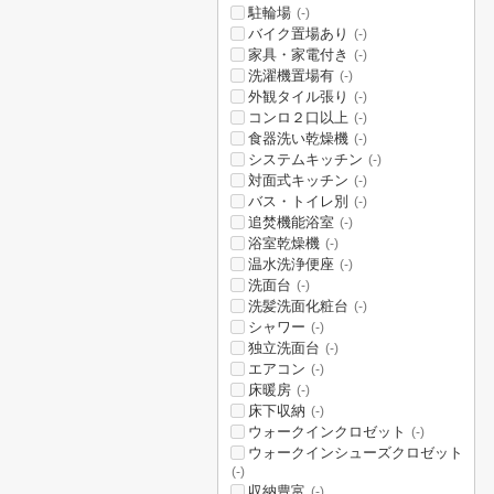
駐輪場
(-)
バイク置場あり
(-)
家具・家電付き
(-)
洗濯機置場有
(-)
外観タイル張り
(-)
コンロ２口以上
(-)
食器洗い乾燥機
(-)
システムキッチン
(-)
対面式キッチン
(-)
バス・トイレ別
(-)
追焚機能浴室
(-)
浴室乾燥機
(-)
温水洗浄便座
(-)
洗面台
(-)
洗髪洗面化粧台
(-)
シャワー
(-)
独立洗面台
(-)
エアコン
(-)
床暖房
(-)
床下収納
(-)
ウォークインクロゼット
(-)
ウォークインシューズクロゼット
(-)
収納豊富
(-)