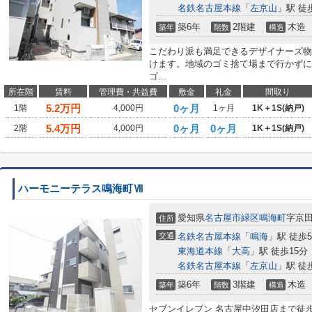
名鉄名古屋本線
「
左京山
」駅 徒
築6年
2階建
木造
築年
階数
構造
こだわり派も満足できるデザイナーズ物
けます。地域のゴミ捨て場まで行かずに
ゴ...
所在階
賃料
管理費・共益費
敷金
礼金
間取り
5.2
万円
0ヶ月
1階
4,000円
1ヶ月
1K＋1S(納戸)
5.4
万円
0ヶ月
0ヶ月
2階
4,000円
1K＋1S(納戸)
ハーモニーテラス鳴海町Ⅶ
愛知県
名古屋市緑区
鳴海町
字京田8
住所
交通
名鉄名古屋本線
「
鳴海
」駅 徒歩
東海道本線
「
大高
」駅 徒歩15分
名鉄名古屋本線
「
左京山
」駅 徒
築6年
3階建
木造
築年
階数
構造
セブンイレブン 名古屋中汐田店まで徒