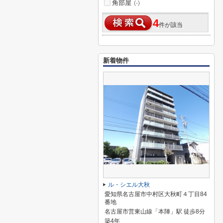
角部屋
(-)
4
件が該当
新着物件
ル・シエル大秋
愛知県名古屋市中村区大秋町４丁目84
番地
名古屋市営東山線「本陣」駅 徒歩8分
築4年