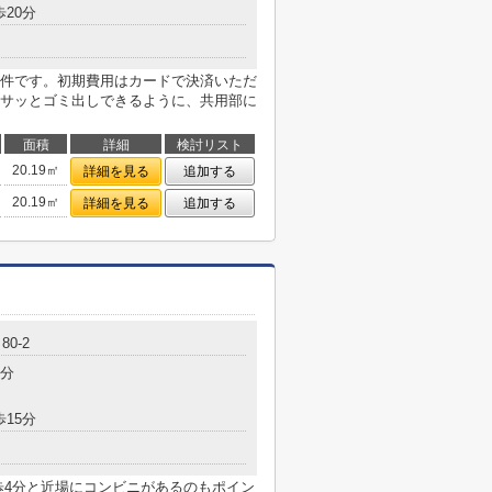
歩20分
件です。初期費用はカードで決済いただ
サッとゴミ出しできるように、共用部に
面積
詳細
検討リスト
20.19㎡
詳細を見る
追加する
20.19㎡
詳細を見る
追加する
0-2
5分
歩15分
歩4分と近場にコンビニがあるのもポイン