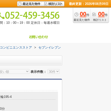
最終更新：2026年08月09日
00
00
件
件
最近見た物件
検討リスト
：10：00～19：00
定休日：毎週水曜日
コンビニエンスストア
>
セブンイレブン
表示件数：
輪195-4
0分