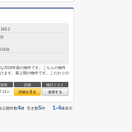
62-2
8分
歩15分
な2018年築の物件です。こちらの物件
けます。最上階の物件です。こだわりの
面積
詳細
検討リスト
7.22㎡
詳細を見る
追加する
4
5
1-4
当公開件数
棟 空き数
件
棟表示