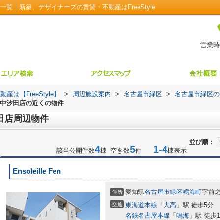
覧｜新築、デザイナーズの賃貸・不動産はFreeStyle
営業時間
【FreeStyle】
>
周辺施設案内
>
名古屋市緑区
>
名古屋市緑区の
屋中汐田店の近くの物件
田店周辺物件
並び順：
4
5
1-4
該当公開件数
棟 空き数
件
棟表示
Ensoleille Fen
愛知県
名古屋市緑区
鳴海町
字前之
住所
交通
東海道本線
「
大高
」駅 徒歩5分
名鉄名古屋本線
「
鳴海
」駅 徒歩1