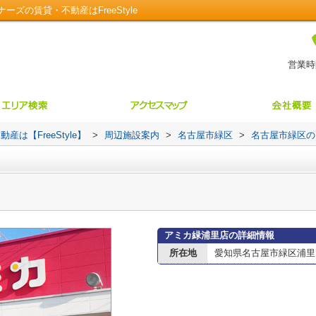
ズの賃貸・不動産はFreeStyle
営業時間
【FreeStyle】
>
周辺施設案内
>
名古屋市緑区
>
名古屋市緑区の
アミカ緑浦里店の詳細情報
所在地
愛知県名古屋市緑区浦里５