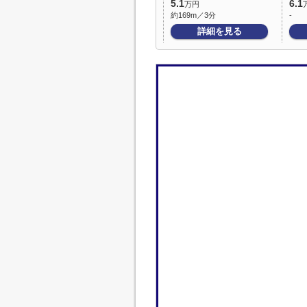
5.1
6.1
万円
約169m／3分
-
詳細を見る