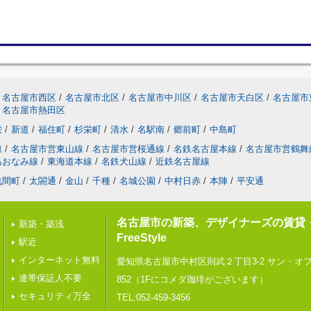
名古屋市西区
/
名古屋市北区
/
名古屋市中川区
/
名古屋市天白区
/
名古屋市
名古屋市熱田区
栄
/
新道
/
福住町
/
杉栄町
/
清水
/
名駅南
/
郷前町
/
中島町
線
/
名古屋市営東山線
/
名古屋市営桜通線
/
名鉄名古屋本線
/
名古屋市営鶴舞
あおなみ線
/
東海道本線
/
名鉄犬山線
/
近鉄名古屋線
浅間町
/
太閤通
/
金山
/
千種
/
名城公園
/
中村日赤
/
本陣
/
平安通
名古屋市の新築、デザイナーズの賃貸
新築・築浅
FreeStyle
駅近
インターネット無料
愛知県名古屋市中村区則武２丁目3-2 サン・オ
連帯保証人不要
852（1Fにコメダ珈琲がございます）
セキュリティ万全
TEL:052-459-3456