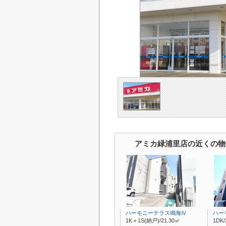
アミカ緑浦里店の近くの物
ハーモニーテラス鳴海Ⅳ
ハー
1K＋1S(納戸)/21.30㎡
1DK/