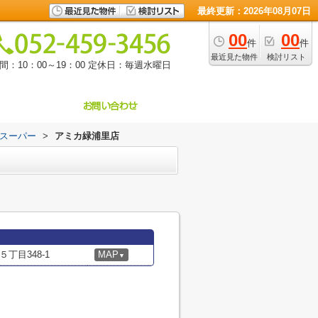
最終更新：2026年08月07日
00
00
件
件
最近見た物件
検討リスト
：10：00～19：00
定休日：毎週水曜日
スーパー
>
アミカ緑浦里店
丁目348-1
MAP
▼