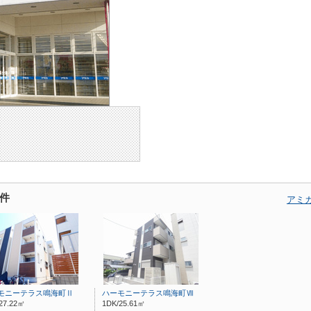
件
アミ
モニーテラス鳴海町Ⅱ
ハーモニーテラス鳴海町Ⅶ
27.22㎡
1DK/25.61㎡