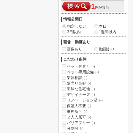
1
件が該当
情報公開日
指定しない
本日
3日以内
1週間以内
画像・動画あり
画像あり
動画あり
こだわり条件
ペット飼育可
(-)
ペット専用設備
(-)
楽器相談
(-)
陽当り良好
(-)
閑静な住宅地
(-)
デザイナーズ
(-)
リノベーション済
(-)
保証人不要
(-)
事務所可
(-)
２人入居可
(-)
バリアフリー
(-)
分割可
(-)