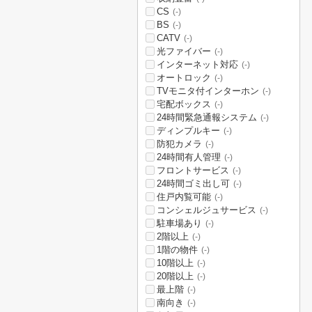
CS
(-)
BS
(-)
CATV
(-)
光ファイバー
(-)
インターネット対応
(-)
オートロック
(-)
TVモニタ付インターホン
(-)
宅配ボックス
(-)
24時間緊急通報システム
(-)
ディンプルキー
(-)
防犯カメラ
(-)
24時間有人管理
(-)
フロントサービス
(-)
24時間ゴミ出し可
(-)
住戸内覧可能
(-)
コンシェルジュサービス
(-)
駐車場あり
(-)
2階以上
(-)
1階の物件
(-)
10階以上
(-)
20階以上
(-)
最上階
(-)
南向き
(-)