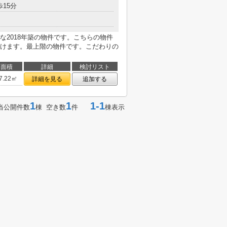
歩15分
な2018年築の物件です。こちらの物件
けます。最上階の物件です。こだわりの
面積
詳細
検討リスト
7.22㎡
詳細を見る
追加する
1
1
1-1
当公開件数
棟 空き数
件
棟表示