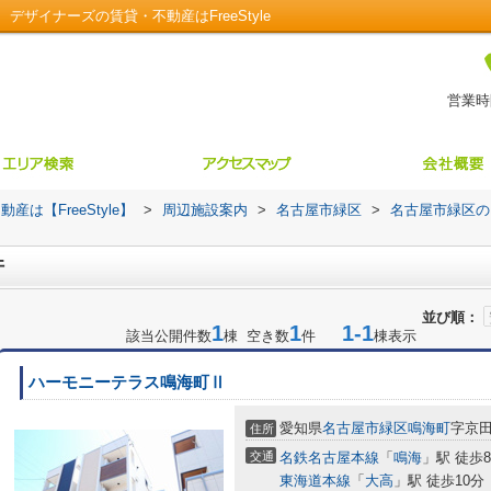
ザイナーズの賃貸・不動産はFreeStyle
営業時間
【FreeStyle】
>
周辺施設案内
>
名古屋市緑区
>
名古屋市緑区の
件
並び順：
1
1
1-1
該当公開件数
棟 空き数
件
棟表示
ハーモニーテラス鳴海町Ⅱ
愛知県
名古屋市緑区
鳴海町
字京田1
住所
交通
名鉄名古屋本線
「
鳴海
」駅 徒歩
東海道本線
「
大高
」駅 徒歩10分