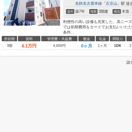
名鉄名古屋本線
「
左京山
」駅 徒
築7年
3階建
木造
築年
階数
構造
利便性の高い設備も充実した、高ニーズ
では初期費用をカードでお支払いいただ
条件...
所在階
賃料
管理費・共益費
敷金
礼金
間取り
6.1
万円
0ヶ月
3階
4,000円
1ヶ月
1DK
2
該