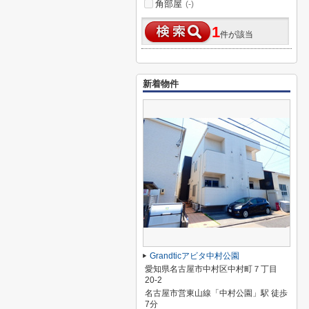
角部屋
(-)
1
件が該当
新着物件
Grandticアビタ中村公園
愛知県名古屋市中村区中村町７丁目
20-2
名古屋市営東山線「中村公園」駅 徒歩
7分