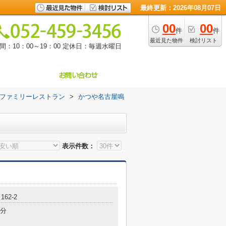
最終更新：2026年08月07日
00
00
件
件
最近見た物件
検討リスト
：10：00～19：00
定休日：毎週水曜日
ファミリーレストラン
>
かつや名古屋鳴
表示件数：
62-2
8分