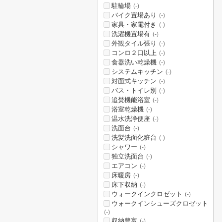
駐輪場
(-)
バイク置場あり
(-)
家具・家電付き
(-)
洗濯機置場有
(-)
外観タイル張り
(-)
コンロ２口以上
(-)
食器洗い乾燥機
(-)
システムキッチン
(-)
対面式キッチン
(-)
バス・トイレ別
(-)
追焚機能浴室
(-)
浴室乾燥機
(-)
温水洗浄便座
(-)
洗面台
(-)
洗髪洗面化粧台
(-)
シャワー
(-)
独立洗面台
(-)
エアコン
(-)
床暖房
(-)
床下収納
(-)
ウォークインクロゼット
(-)
ウォークインシューズクロゼット
(-)
収納豊富
(-)