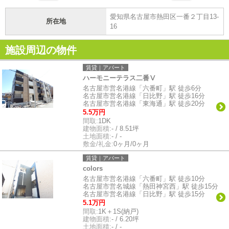
愛知県名古屋市熱田区一番２丁目13-
所在地
16
施設周辺の物件
賃貸｜アパート
ハーモニーテラス二番Ⅴ
名古屋市営名港線「六番町」駅 徒歩6分
名古屋市営名港線「日比野」駅 徒歩16分
名古屋市営名港線「東海通」駅 徒歩20分
5.5万円
間取:
1DK
建物面積:
- / 8.51坪
土地面積:
- / -
敷金/礼金:
0ヶ月/0ヶ月
賃貸｜アパート
colors
名古屋市営名港線「六番町」駅 徒歩10分
名古屋市営名城線「熱田神宮西」駅 徒歩15分
名古屋市営名港線「日比野」駅 徒歩15分
5.1万円
間取:
1K＋1S(納戸)
建物面積:
- / 6.20坪
土地面積:
- / -