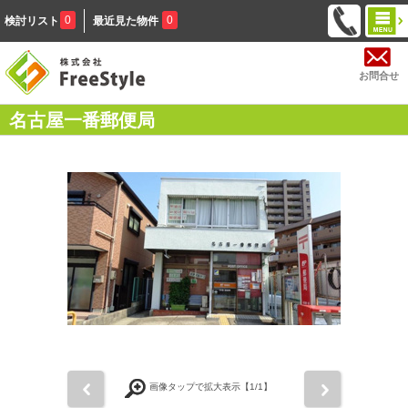
0
0
検討リスト
最近見た物件
お問合せ
名古屋一番郵便局
前
次
画像タップで拡大表示【
1
/1】