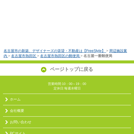
名古屋市の新築、デザイナーズの賃貸・不動産は【FreeStyle】
>
周辺施設案
内
>
名古屋市熱田区
>
名古屋市熱田区の郵便局
>
名古屋一番郵便局
ページトップに戻る
営業時間:10：00～19：00
定休日:毎週水曜日
ホーム
会社概要
お問い合わせ
PCサイト