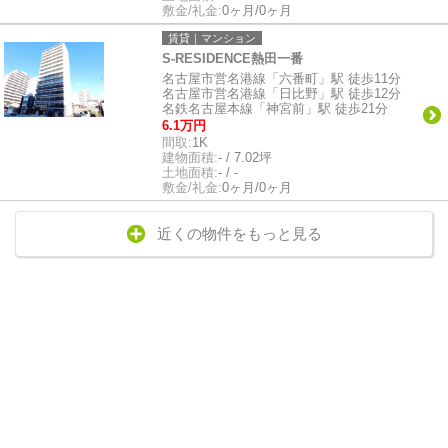
敷金/礼金:
0ヶ月/0ヶ月
賃貸｜マンション
S-RESIDENCE熱田一番
名古屋市営名港線「六番町」駅 徒歩11分
名古屋市営名港線「日比野」駅 徒歩12分
名鉄名古屋本線「神宮前」駅 徒歩21分
6.1万円
間取:
1K
建物面積:
- / 7.02坪
土地面積:
- / -
敷金/礼金:
0ヶ月/0ヶ月
近くの物件をもっと見る