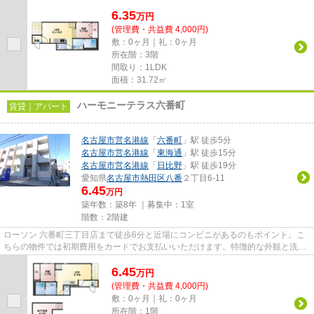
駅利用可能な物件です。魅力的...
6.35
万
円
(管理費・共益費 4,000円)
敷：0ヶ月｜礼：0ヶ月
所在階：3階
間取り：1LDK
面積：31.72㎡
ハーモニーテラス六番町
賃貸｜アパート
名古屋市営名港線
「
六番町
」駅 徒歩5分
名古屋市営名港線
「
東海通
」駅 徒歩15分
名古屋市営名港線
「
日比野
」駅 徒歩19分
愛知県
名古屋市熱田区
八番
２丁目6-11
6.45
万円
築年数：築8年 ｜募集中：
1室
階数：2階建
ローソン 六番町三丁目店まで徒歩6分と近場にコンビニがあるのもポイント。こ
ちらの物件では初期費用をカードでお支払いいただけます。特徴的な外観と洗練
された設計の内装を持つデザ...
6.45
万
円
(管理費・共益費 4,000円)
敷：0ヶ月｜礼：0ヶ月
所在階：1階