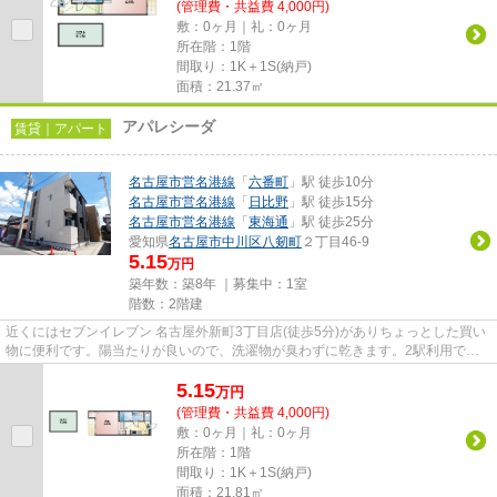
(管理費・共益費 4,000円)
敷：0ヶ月｜礼：0ヶ月
所在階：1階
間取り：1K＋1S(納戸)
面積：21.37㎡
アパレシーダ
賃貸｜アパート
名古屋市営名港線
「
六番町
」駅 徒歩10分
名古屋市営名港線
「
日比野
」駅 徒歩15分
名古屋市営名港線
「
東海通
」駅 徒歩25分
愛知県
名古屋市中川区
八剱町
２丁目46-9
5.15
万円
築年数：築8年 ｜募集中：
1室
階数：2階建
近くにはセブンイレブン 名古屋外新町3丁目店(徒歩5分)がありちょっとした買い
物に便利です。陽当たりが良いので、洗濯物が臭わずに乾きます。2駅利用でき
る立地となっていて、アクセ...
5.15
万
円
(管理費・共益費 4,000円)
敷：0ヶ月｜礼：0ヶ月
所在階：1階
間取り：1K＋1S(納戸)
面積：21.81㎡