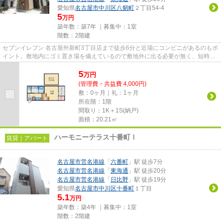
愛知県
名古屋市中川区
八剱町
２丁目54-4
5
万円
築年数：築7年 ｜募集中：
1室
階数：2階建
セブンイレブン 名古屋外新町3丁目店まで徒歩6分と近場にコンビニがあるのもポ
イント。敷地内にゴミ置き場を備えているので敷地外に出る必要が無く、短時間
でサッとゴミ出しを終えられ...
5
万
円
(管理費・共益費 4,000円)
敷：0ヶ月｜礼：1ヶ月
所在階：1階
間取り：1K＋1S(納戸)
面積：20.21㎡
ハーモニーテラス十番町Ⅰ
賃貸｜アパート
名古屋市営名港線
「
六番町
」駅 徒歩7分
名古屋市営名港線
「
東海通
」駅 徒歩20分
名古屋市営名港線
「
日比野
」駅 徒歩19分
愛知県
名古屋市中川区
十番町
１丁目
5.1
万円
築年数：築4年 ｜募集中：
1室
階数：2階建