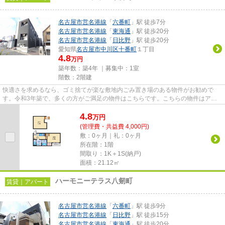
名古屋市営名港線
「
六番町
」駅 徒歩7分
名古屋市営名港線
「
東海通
」駅 徒歩20分
名古屋市営名港線
「
日比野
」駅 徒歩20分
愛知県
名古屋市中川区
十番町
１丁目
4.8
万円
築年数：築4年 ｜募集中：
1室
階数：2階建
快適さを求めるなら、ゴミ捨てが楽な敷地内ごみ置き場のある物件がお勧めで
す。令和3年築で、多くの方がご満足の物件はこちらです。こちらの物件はアパ
ートです。駅徒歩7分に駅が立地...
4.8
万
円
(管理費・共益費 4,000円)
敷：0ヶ月｜礼：0ヶ月
所在階：1階
間取り：1K＋1S(納戸)
面積：21.12㎡
ハーモニーテラス八剱町
賃貸｜アパート
名古屋市営名港線
「
六番町
」駅 徒歩9分
名古屋市営名港線
「
日比野
」駅 徒歩15分
名古屋市営名港線
「
東海通
」駅 徒歩20分