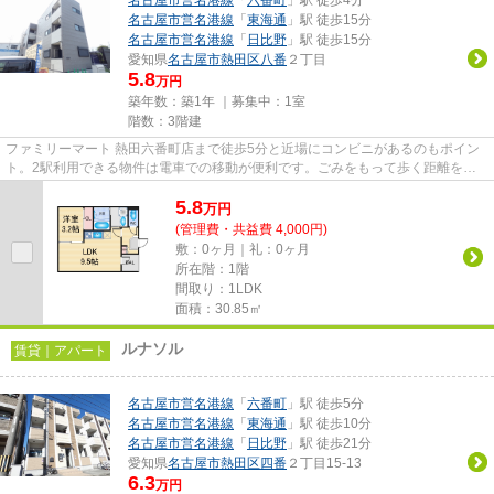
名古屋市営名港線
「
六番町
」駅 徒歩4分
名古屋市営名港線
「
東海通
」駅 徒歩15分
名古屋市営名港線
「
日比野
」駅 徒歩15分
愛知県
名古屋市熱田区
八番
２丁目
5.8
万円
築年数：築1年 ｜募集中：
1室
階数：3階建
ファミリーマート 熱田六番町店まで徒歩5分と近場にコンビニがあるのもポイン
ト。2駅利用できる物件は電車での移動が便利です。ごみをもって歩く距離を少
なくしたい方におすすめしたい...
5.8
万
円
(管理費・共益費 4,000円)
敷：0ヶ月｜礼：0ヶ月
所在階：1階
間取り：1LDK
面積：30.85㎡
ルナソル
賃貸｜アパート
名古屋市営名港線
「
六番町
」駅 徒歩5分
名古屋市営名港線
「
東海通
」駅 徒歩10分
名古屋市営名港線
「
日比野
」駅 徒歩21分
愛知県
名古屋市熱田区
四番
２丁目15-13
6.3
万円