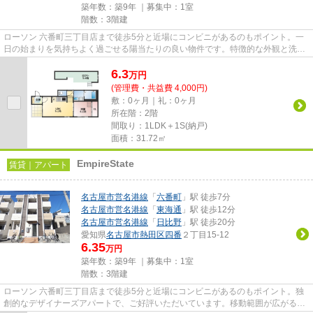
築年数：築9年 ｜募集中：
1室
階数：3階建
ローソン 六番町三丁目店まで徒歩5分と近場にコンビニがあるのもポイント。一
日の始まりを気持ちよく過ごせる陽当たりの良い物件です。特徴的な外観と洗練
された設計の内装を持つデザ...
6.3
万
円
(管理費・共益費 4,000円)
敷：0ヶ月｜礼：0ヶ月
所在階：2階
間取り：1LDK＋1S(納戸)
面積：31.72㎡
EmpireState
賃貸｜アパート
名古屋市営名港線
「
六番町
」駅 徒歩7分
名古屋市営名港線
「
東海通
」駅 徒歩12分
名古屋市営名港線
「
日比野
」駅 徒歩20分
愛知県
名古屋市熱田区
四番
２丁目15-12
6.35
万円
築年数：築9年 ｜募集中：
1室
階数：3階建
ローソン 六番町三丁目店まで徒歩5分と近場にコンビニがあるのもポイント。独
創的なデザイナーズアパートで、ご好評いただいています。移動範囲が広がる2