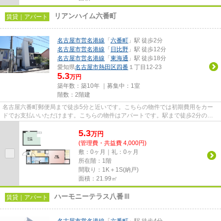
リアンハイム六番町
賃貸｜アパート
名古屋市営名港線
「
六番町
」駅 徒歩2分
名古屋市営名港線
「
日比野
」駅 徒歩12分
名古屋市営名港線
「
東海通
」駅 徒歩18分
愛知県
名古屋市熱田区
四番
１丁目12-23
5.3
万円
築年数：築10年 ｜募集中：
1室
階数：2階建
名古屋六番町郵便局まで徒歩5分と近いです。こちらの物件では初期費用をカー
ドでお支払いいただけます。こちらの物件はアパートです。駅まで徒歩2分の立
地が魅力的な、利便性の高い物...
5.3
万
円
(管理費・共益費 4,000円)
敷：0ヶ月｜礼：0ヶ月
所在階：1階
間取り：1K＋1S(納戸)
面積：21.99㎡
ハーモニーテラス八番Ⅲ
賃貸｜アパート