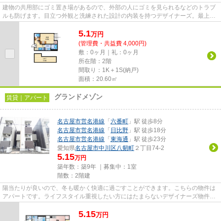
建物の共用部にゴミ置き場があるので、外部の人にゴミを見られるなどのトラブ
ルも防げます。目立つ外観と洗練された設計の内装を持つデザイナーズ。最上階
のアパートです。駅から徒歩7...
5.1
万
円
(管理費・共益費 4,000円)
敷：0ヶ月｜礼：0ヶ月
所在階：2階
間取り：1K＋1S(納戸)
面積：20.60㎡
グランドメゾン
賃貸｜アパート
名古屋市営名港線
「
六番町
」駅 徒歩8分
名古屋市営名港線
「
日比野
」駅 徒歩18分
名古屋市営名港線
「
東海通
」駅 徒歩23分
愛知県
名古屋市中川区
八剱町
２丁目74-2
5.15
万円
築年数：築9年 ｜募集中：
1室
階数：2階建
陽当たりが良いので、冬も暖かく快適に過ごすことができます。こちらの物件は
アパートです。ライフスタイル重視したい方にはたまらないデザイナーズ物件で
す。駅から徒歩8分に立地する...
5.15
万
円