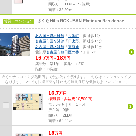
間取り：1LDK＋1S(納戸)
面積：32.20㎡
さくらHills ROKUBAN Platinum Residence
賃貸｜マンション
名古屋市営名港線
「
六番町
」駅 徒歩1分
名古屋市営名港線
「
日比野
」駅 徒歩14分
名古屋市営名港線
「
東海通
」駅 徒歩14分
愛知県
名古屋市熱田区
六番
２丁目1-23
16.7
18
万円～
万円
築年数：築1年 ｜募集中：
2室
階数：13階建
近くのナフコトミダ熱田店まで徒歩2分で行けます。こちらはマンションタイプ
になります。いつでも快適空間を味わえる通風良好な気持ちよいマンション。共
用部には敷地内ごみ置き場・エ...
16.7
万
円
(管理費・共益費 10,500円)
敷：0ヶ月｜礼：1ヶ月
所在階：9階
間取り：2LDK
面積：64.44㎡
18
万
円