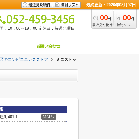
最終更新：2026年08月07日
00
00
件
件
最近見た物件
検討リスト
：10：00～19：00
定休日：毎週水曜日
区のコンビニエンスストア
>
ミニストッ
報
町401-1
MAP
▼