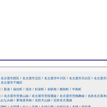
名古屋市西区
/
名古屋市北区
/
名古屋市中川区
/
名古屋市天白区
/
名古屋市
名古屋市千種区
栄
/
新道
/
福住町
/
清水
/
杉栄町
/
名駅南
/
郷前町
/
中島町
線
/
名古屋市営東山線
/
名古屋市営桜通線
/
名古屋市営鶴舞線
/
名鉄名古屋本
あおなみ線
/
東海道本線
/
名鉄犬山線
/
近鉄名古屋線
浅間町
/
太閤通
/
金山
/
千種
/
名城公園
/
中村日赤
/
本陣
/
平安通