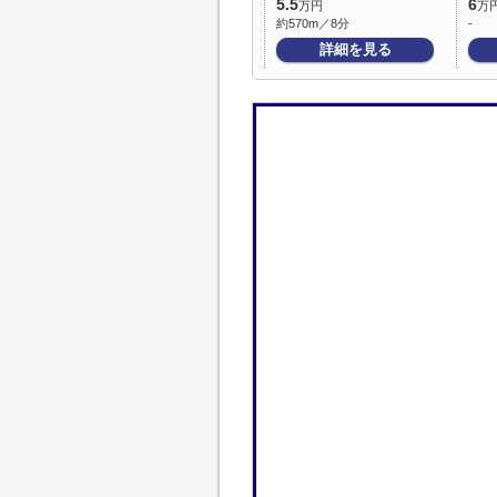
5.5
6
万円
万
約570m／8分
-
詳細を見る