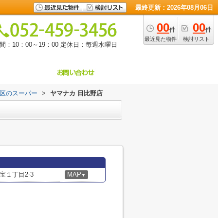
最終更新：2026年08月06日
00
00
件
件
最近見た物件
検討リスト
：10：00～19：00
定休日：毎週水曜日
区のスーパー
>
ヤマナカ 日比野店
１丁目2-3
MAP
▼