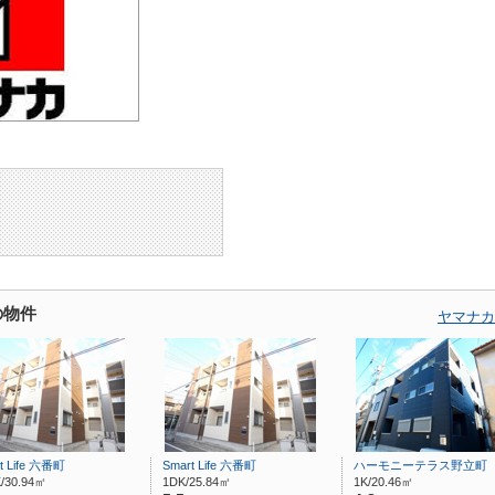
の物件
ヤマナカ
t Life 六番町
Smart Life 六番町
ハーモニーテラス野立町
/30.94㎡
1DK/25.84㎡
1K/20.46㎡