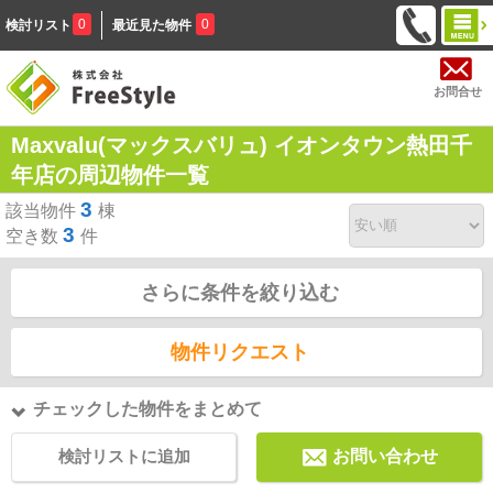
0
0
検討リスト
最近見た物件
お問合せ
Maxvalu(マックスバリュ) イオンタウン熱田千
年店の周辺物件一覧
3
該当物件
棟
3
空き数
件
さらに条件を絞り込む
物件リクエスト
チェックした物件をまとめて
検討リストに追加
お問い合わせ