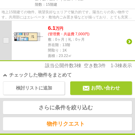
階数：15階建
地上15階建ての物件。眺望良好なエリアで魅力的です。陽当たりの良い物件で
す。共用部にはエレベータ・敷地内ごみ置き場などが揃っており、とても充実し
ています。この物件は駅まで徒...
6.1
万
円
(管理費・共益費 7,000円)
敷：0ヶ月｜礼：0ヶ月
所在階：13階
間取り：1K
面積：23.22㎡
該当公開件数
3
棟 空き数
3
件
1-3
棟表示
チェックした物件をまとめて
検討リストに追加
お問い合わせ
さらに条件を絞り込む
物件リクエスト