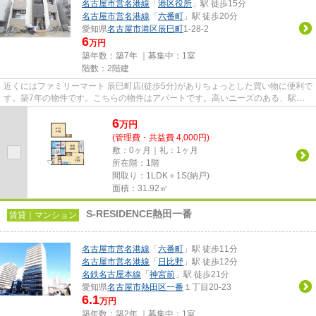
名古屋市営名港線
「
港区役所
」駅 徒歩15分
名古屋市営名港線
「
六番町
」駅 徒歩20分
愛知県
名古屋市港区
辰巳町
1-28-2
6
万円
築年数：築7年 ｜募集中：
1室
階数：2階建
近くにはファミリーマート 辰巳町店(徒歩5分)がありちょっとした買い物に便利で
す。築7年の物件です。こちらの物件はアパートです。高いニーズのある、駅徒
歩7分の物件です。名古屋市...
6
万
円
(管理費・共益費 4,000円)
敷：0ヶ月｜礼：1ヶ月
所在階：1階
間取り：1LDK＋1S(納戸)
面積：31.92㎡
S-RESIDENCE熱田一番
賃貸｜マンション
名古屋市営名港線
「
六番町
」駅 徒歩11分
名古屋市営名港線
「
日比野
」駅 徒歩12分
名鉄名古屋本線
「
神宮前
」駅 徒歩21分
愛知県
名古屋市熱田区
一番
１丁目20-23
6.1
万円
築年数：築2年 ｜募集中：
1室