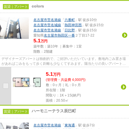
colors
賃貸｜アパート
名古屋市営名港線
「
六番町
」駅 徒歩10分
名古屋市営名城線
「
熱田神宮西
」駅 徒歩15分
名古屋市営名港線
「
日比野
」駅 徒歩15分
愛知県
名古屋市熱田区
一番
２丁目17-22
5.1
万円
築年数：築10年 ｜募集中：
1室
階数：2階建
デザイナーズアパートは独創的で、ご好評いただいています。敷地内ごみ置き場
があればごみをもって歩く距離も少なくてすみます。陽当たりの良いアパートで
す。こだわりの条件として多...
5.1
万
円
(管理費・共益費 4,000円)
敷：0ヶ月｜礼：0ヶ月
所在階：1階
間取り：1K＋1S(納戸)
面積：20.50㎡
ハーモニーテラス辰巳町
賃貸｜アパート
名古屋市営名港線
「
東海通
」駅 徒歩7分