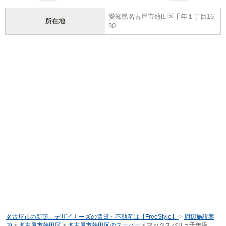
愛知県名古屋市熱田区千年１丁目16-
所在地
30
名古屋市の新築、デザイナーズの賃貸・不動産は【FreeStyle】
>
周辺施設案
内
>
名古屋市熱田区
>
名古屋市熱田区のスーパー
>
マックスバリュ千年店