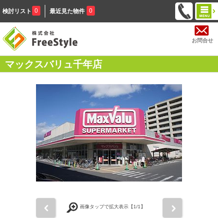
0
0
検討リスト
最近見た物件
お問合せ
マックスバリュ千年店
前
次
画像タップで拡大表示【
1
/1】