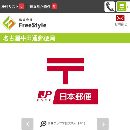
0
0
検討リスト
最近見た物件
お問合せ
名古屋牛田通郵便局
前
次
画像タップで拡大表示【
1
/1】