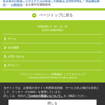
名古屋市の新築、デザイナーズの賃貸・不動産は【FreeStyle】
>
周辺施設案
内
>
>
の郵便局
>
名古屋牛田通郵便局
ページトップに戻る
営業時間:10：00～19：00
定休日:毎週水曜日
ホーム
会社概要
お問い合わせ
PCサイト
プライバシーポリシー
利用規約
｜アクセスマップ
｜
Copyright(c) 株式会社FreeStyle All rights reserved.
当サイトでは、お客様の当サイト利用状況把握、サービス向上検討を目的と
して、クッキー（Cookie）を使用しています。
詳しくは、当社の
「Cookieの取扱いについて」
をご確認ください。
閉じる