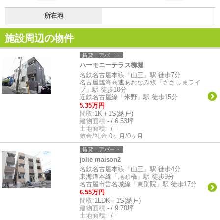
所在地
施設周辺の物件
賃貸｜アパート
ハーモニーテラス柳堀
名鉄名古屋本線「山王」駅 徒歩7分
名古屋臨海高速あおなみ線「ささしまライ
ブ」駅 徒歩10分
近鉄名古屋線「米野」駅 徒歩15分
5.35万円
間取:
1K＋1S(納戸)
建物面積:
- / 6.53坪
土地面積:
- / -
敷金/礼金:
0ヶ月/0ヶ月
賃貸｜アパート
jolie maison2
名鉄名古屋本線「山王」駅 徒歩4分
東海道本線「尾頭橋」駅 徒歩9分
名古屋市営名城線「東別院」駅 徒歩17分
6.55万円
間取:
1LDK＋1S(納戸)
建物面積:
- / 9.70坪
土地面積:
- / -