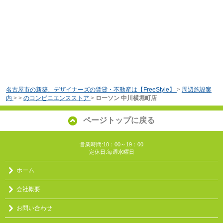
名古屋市の新築、デザイナーズの賃貸・不動産は【FreeStyle】
>
周辺施設案
内
>
>
のコンビニエンスストア
>
ローソン 中川横堀町店
ページトップに戻る
営業時間:10：00～19：00
定休日:毎週水曜日
ホーム
会社概要
お問い合わせ