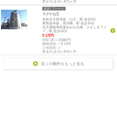
敷金/礼金:
0ヶ月/1ヶ月
賃貸｜アパート
ラグナ山王
名鉄名古屋本線「山王」駅 徒歩9分
東海道本線「尾頭橋」駅 徒歩16分
名古屋臨海高速あおなみ線「ささしまライ
ブ」駅 徒歩16分
5.1万円
間取:
1K＋1S(納戸)
建物面積:
- / 6.12坪
土地面積:
- / -
敷金/礼金:
0ヶ月/0ヶ月
近くの物件をもっと見る