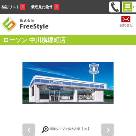
0
0
検討リスト
最近見た物件
お問合せ
ローソン 中川横堀町店
前
次
画像タップで拡大表示【
1
/1】