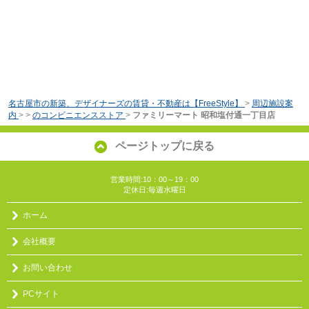
名古屋市の新築、デザイナーズの賃貸・不動産は【FreeStyle】
>
周辺施設案
内
>
>
のコンビニエンスストア
>
ファミリーマート 昭和塩付通一丁目店
ページトップに戻る
営業時間:10：00～19：00
定休日:毎週水曜日
ホーム
会社概要
お問い合わせ
PCサイト