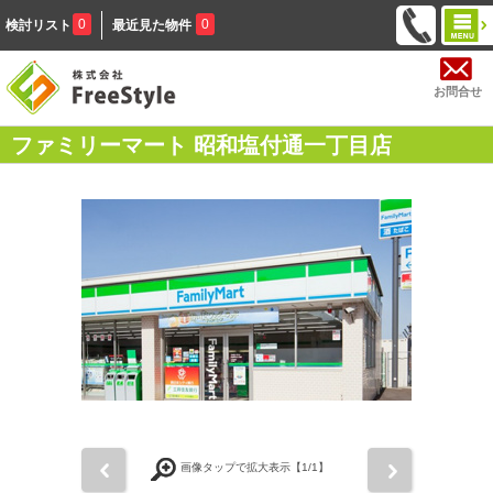
0
0
検討リスト
最近見た物件
お問合せ
ファミリーマート 昭和塩付通一丁目店
前
次
画像タップで拡大表示【
1
/1】