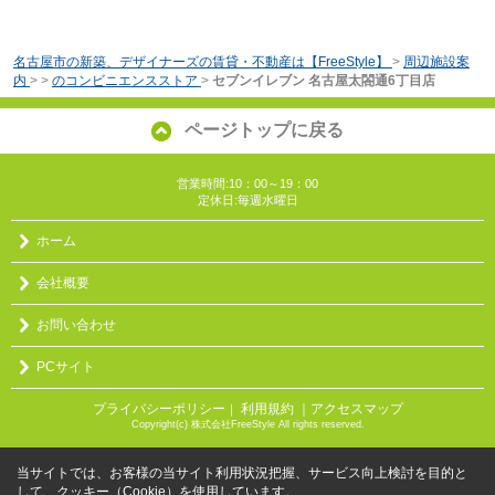
名古屋市の新築、デザイナーズの賃貸・不動産は【FreeStyle】
>
周辺施設案
内
>
>
のコンビニエンスストア
>
セブンイレブン 名古屋太閤通6丁目店
ページトップに戻る
営業時間:10：00～19：00
定休日:毎週水曜日
ホーム
会社概要
お問い合わせ
PCサイト
プライバシーポリシー
利用規約
｜アクセスマップ
｜
Copyright(c) 株式会社FreeStyle All rights reserved.
当サイトでは、お客様の当サイト利用状況把握、サービス向上検討を目的と
して、クッキー（Cookie）を使用しています。