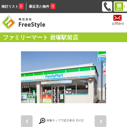
0
0
検討リスト
最近見た物件
お問合せ
ファミリーマート 岩塚駅前店
前
次
画像タップで拡大表示【
1
/1】