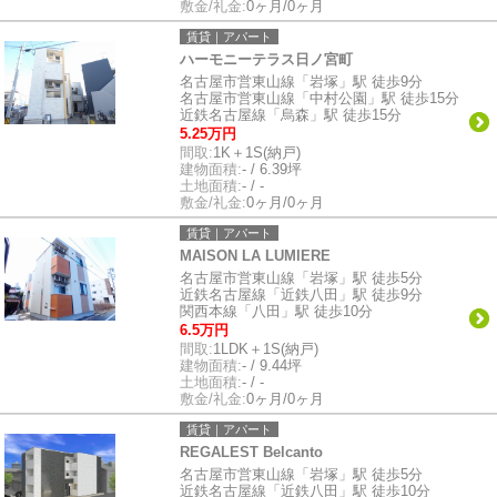
敷金/礼金:
0ヶ月/0ヶ月
賃貸｜アパート
ハーモニーテラス日ノ宮町
名古屋市営東山線「岩塚」駅 徒歩9分
名古屋市営東山線「中村公園」駅 徒歩15分
近鉄名古屋線「烏森」駅 徒歩15分
5.25万円
間取:
1K＋1S(納戸)
建物面積:
- / 6.39坪
土地面積:
- / -
敷金/礼金:
0ヶ月/0ヶ月
賃貸｜アパート
MAISON LA LUMIERE
名古屋市営東山線「岩塚」駅 徒歩5分
近鉄名古屋線「近鉄八田」駅 徒歩9分
関西本線「八田」駅 徒歩10分
6.5万円
間取:
1LDK＋1S(納戸)
建物面積:
- / 9.44坪
土地面積:
- / -
敷金/礼金:
0ヶ月/0ヶ月
賃貸｜アパート
REGALEST Belcanto
名古屋市営東山線「岩塚」駅 徒歩5分
近鉄名古屋線「近鉄八田」駅 徒歩10分