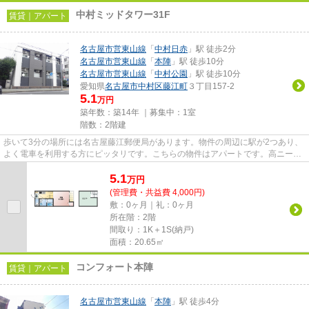
中村ミッドタワー31F
賃貸｜アパート
名古屋市営東山線
「
中村日赤
」駅 徒歩2分
名古屋市営東山線
「
本陣
」駅 徒歩10分
名古屋市営東山線
「
中村公園
」駅 徒歩10分
愛知県
名古屋市中村区
藤江町
３丁目157-2
5.1
万円
築年数：築14年 ｜募集中：
1室
階数：2階建
歩いて3分の場所には名古屋藤江郵便局があります。物件の周辺に駅が2つあり、
よく電車を利用する方にピッタリです。こちらの物件はアパートです。高ニーズ
な駅近の物件で、徒歩2分で駅...
5.1
万
円
(管理費・共益費 4,000円)
敷：0ヶ月｜礼：0ヶ月
所在階：2階
間取り：1K＋1S(納戸)
面積：20.65㎡
コンフォート本陣
賃貸｜アパート
名古屋市営東山線
「
本陣
」駅 徒歩4分