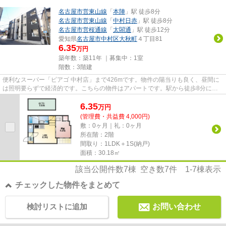
名古屋市営東山線
「
本陣
」駅 徒歩8分
名古屋市営東山線
「
中村日赤
」駅 徒歩8分
名古屋市営桜通線
「
太閤通
」駅 徒歩12分
愛知県
名古屋市中村区
大秋町
４丁目81
6.35
万円
築年数：築11年 ｜募集中：
1室
階数：3階建
便利なスーパー「ピアゴ 中村店」まで426mです。物件の陽当りも良く、昼間に
は照明要らずで経済的です。こちらの物件はアパートです。駅から徒歩8分にあ
る物件なので、電車利用が多い...
6.35
万
円
(管理費・共益費 4,000円)
敷：0ヶ月｜礼：0ヶ月
所在階：2階
間取り：1LDK＋1S(納戸)
面積：30.18㎡
該当公開件数
7
棟 空き数
7
件
1-7
棟表示
チェックした物件をまとめて
検討リストに追加
お問い合わせ