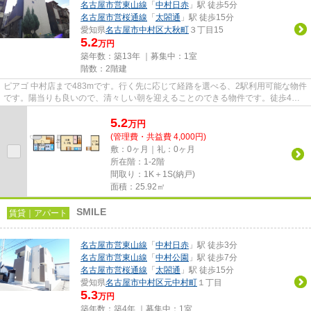
名古屋市営東山線
「
中村日赤
」駅 徒歩5分
名古屋市営桜通線
「
太閤通
」駅 徒歩15分
愛知県
名古屋市中村区
大秋町
３丁目15
5.2
万円
築年数：築13年 ｜募集中：
1室
階数：2階建
ピアゴ 中村店まで483mです。行く先に応じて経路を選べる、2駅利用可能な物件
です。陽当りも良いので、清々しい朝を迎えることのできる物件です。徒歩4分
で駅にアクセスできる物件です...
5.2
万
円
(管理費・共益費 4,000円)
敷：0ヶ月｜礼：0ヶ月
所在階：1-2階
間取り：1K＋1S(納戸)
面積：25.92㎡
SMILE
賃貸｜アパート
名古屋市営東山線
「
中村日赤
」駅 徒歩3分
名古屋市営東山線
「
中村公園
」駅 徒歩7分
名古屋市営桜通線
「
太閤通
」駅 徒歩15分
愛知県
名古屋市中村区
元中村町
１丁目
5.3
万円
築年数：築4年 ｜募集中：
1室