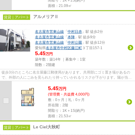
間取り：1K＋2S(納戸)
面積：21.09㎡
アルメリアⅡ
賃貸｜アパート
名古屋市営東山線
「
中村日赤
」駅 徒歩2分
名古屋市営東山線
「
本陣
」駅 徒歩9分
名古屋市営東山線
「
中村公園
」駅 徒歩12分
愛知県
名古屋市中村区
藤江町
３丁目157-1
5.45
万円
築年数：築14年 ｜募集中：
1室
階数：2階建
徒歩3分のところに名古屋藤江郵便局があります。共用部にゴミ置き場があるの
で、外部の人にごみを見られたり持っていかれるリスクが下がります。陽が当た
るアパートは湿気も少なく健康...
5.45
万
円
(管理費・共益費 4,000円)
敷：0ヶ月｜礼：0ヶ月
所在階：2階
間取り：1K＋1S(納戸)
面積：21.53㎡
Le Ciel大秋町
賃貸｜アパート