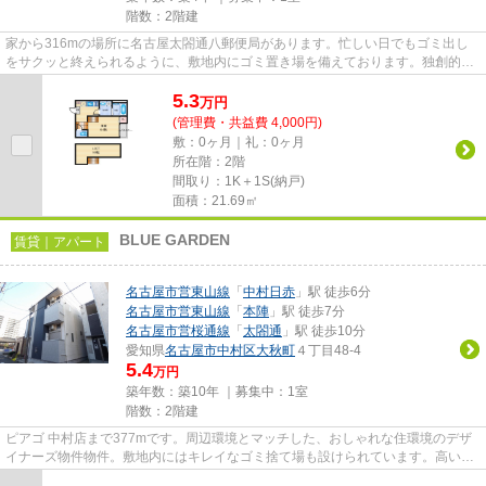
階数：2階建
家から316mの場所に名古屋太閤通八郵便局があります。忙しい日でもゴミ出し
をサクッと終えられるように、敷地内にゴミ置き場を備えております。独創的な
デザイナーズ物件で、ご好評い...
5.3
万
円
(管理費・共益費 4,000円)
敷：0ヶ月｜礼：0ヶ月
所在階：2階
間取り：1K＋1S(納戸)
面積：21.69㎡
BLUE GARDEN
賃貸｜アパート
名古屋市営東山線
「
中村日赤
」駅 徒歩6分
名古屋市営東山線
「
本陣
」駅 徒歩7分
名古屋市営桜通線
「
太閤通
」駅 徒歩10分
愛知県
名古屋市中村区
大秋町
４丁目48-4
5.4
万円
築年数：築10年 ｜募集中：
1室
階数：2階建
ピアゴ 中村店まで377mです。周辺環境とマッチした、おしゃれな住環境のデザ
イナーズ物件物件。敷地内にはキレイなゴミ捨て場も設けられています。高いニ
ーズのある、駅徒歩6分の物件...