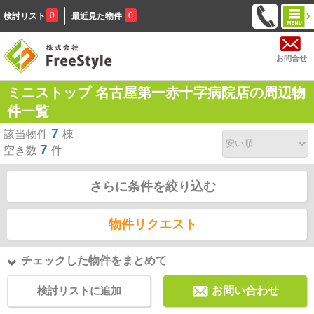
0
0
検討リスト
最近見た物件
お問合せ
ミニストップ 名古屋第一赤十字病院店の周辺物
件一覧
7
該当物件
棟
7
空き数
件
さらに条件を絞り込む
物件リクエスト
チェックした物件をまとめて
検討リストに追加
お問い合わせ