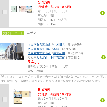
5.4
万
円
(管理費・共益費 4,000円)
敷：0ヶ月｜礼：0ヶ月
所在階：1階
間取り：1K＋1S(納戸)
面積：21.15㎡
エデン
賃貸｜アパート
名古屋市営東山線
「
中村日赤
」駅 徒歩5分
名古屋市営東山線
「
本陣
」駅 徒歩10分
名古屋市営東山線
「
中村公園
」駅 徒歩10分
愛知県
名古屋市中村区
藤江町
３丁目88-2
5.4
万円
築年数：築10年 ｜募集中：
1室
階数：2階建
近くにはミニストップ 名古屋第一赤十字病院店(徒歩5分)がありちょっとした買い
物に便利です。築9年の物件です。目立つ外観と洗練された設計の内装を持つデ
ザイナーズ。駅まで徒歩5分...
5.4
万
円
(管理費・共益費 4,000円)
敷：0ヶ月｜礼：0ヶ月
所在階：1階