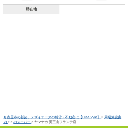
所在地
名古屋市の新築、デザイナーズの賃貸・不動産は【FreeStyle】
>
周辺施設案
内
>
>
のスーパー
>
ヤマナカ 覚王山フランテ店