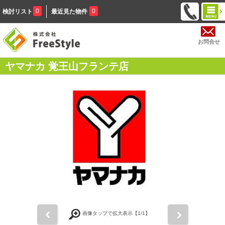
0
0
検討リスト
最近見た物件
お問合せ
ヤマナカ 覚王山フランテ店
前
次
画像タップで拡大表示【
1
/1】