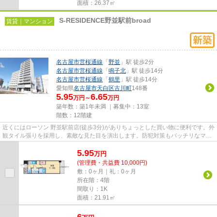
面積：26.37㎡
S-RESIDENCE野並駅前broad
賃貸｜マンション
名古屋市営桜通線
「
野並
」駅 徒歩2分
名古屋市営桜通線
「
鳴子北
」駅 徒歩14分
名古屋市営桜通線
「
鶴里
」駅 徒歩14分
愛知県
名古屋市天白区
古川町
148番
5.95
6.65
万円～
万円
築年数：築1年未満 ｜募集中：
13室
階数：12階建
近くにはローソン 野並駅前店(徒歩3分)がありちょっとした買い物に便利です。外
観タイル張りを採用し、素敵な見た目を演出します。防犯対策もバッチリなマン
ションタイプの物件です。...
5.95
万
円
(管理費・共益費 10,000円)
敷：0ヶ月｜礼：0ヶ月
所在階：4階
間取り：1K
面積：21.91㎡