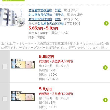
名古屋市営桜通線
「
野並
」駅 徒歩2分
名古屋市営桜通線
「
鳴子北
」駅 徒歩15分
名古屋市営桜通線
「
鶴里
」駅 徒歩15分
愛知県
名古屋市天白区
野並
２丁目364-3
5.65
5.8
万円～
万円
築年数：築8年 ｜募集中：
2室
階数：3階建
近くにはファミリーマート 天白野並二丁目店(徒歩2分)がありちょっとした買い物
に便利です。デザイナーズアパートは独創的で、ご好評いただいています。陽が
当たるアパートは湿気も少...
5.65
万
円
(管理費・共益費 4,000円)
敷：0ヶ月｜礼：0ヶ月
所在階：2階
間取り：1DK
面積：26.37㎡
5.8
万
円
(管理費・共益費 4,000円)
敷：0ヶ月｜礼：0ヶ月
所在階：3階
間取り：1DK