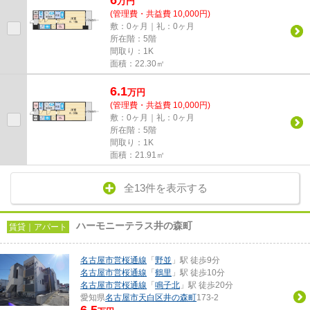
6
万
円
(管理費・共益費 10,000円)
敷：0ヶ月｜礼：0ヶ月
所在階：5階
間取り：1K
面積：22.30㎡
6.1
万
円
(管理費・共益費 10,000円)
敷：0ヶ月｜礼：0ヶ月
所在階：5階
間取り：1K
面積：21.91㎡
全13件を表示する
ハーモニーテラス井の森町
賃貸｜アパート
名古屋市営桜通線
「
野並
」駅 徒歩9分
名古屋市営桜通線
「
鶴里
」駅 徒歩10分
名古屋市営桜通線
「
鳴子北
」駅 徒歩20分
愛知県
名古屋市天白区
井の森町
173-2