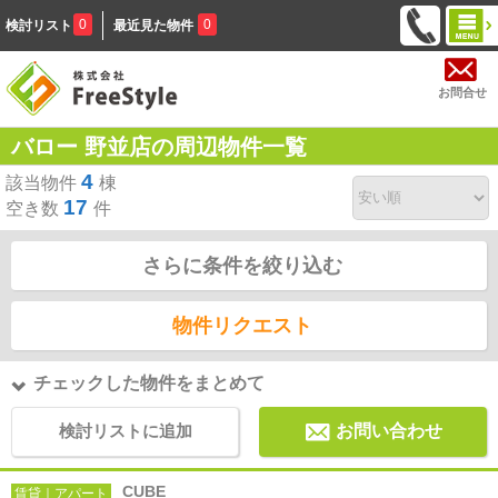
0
0
検討リスト
最近見た物件
お問合せ
バロー 野並店の周辺物件一覧
4
該当物件
棟
17
空き数
件
さらに条件を絞り込む
物件リクエスト
チェックした物件をまとめて
検討リストに追加
お問い合わせ
CUBE
賃貸｜アパート