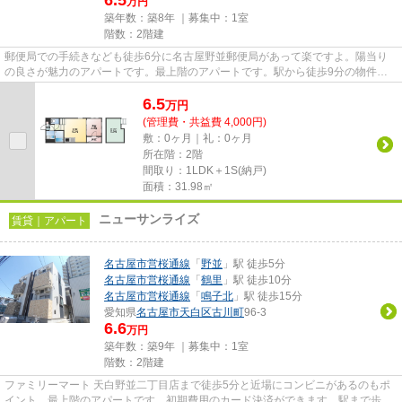
6.5
万円
築年数：築8年 ｜募集中：
1室
階数：2階建
郵便局での手続きなども徒歩6分に名古屋野並郵便局があって楽ですよ。陽当り
の良さが魅力のアパートです。最上階のアパートです。駅から徒歩9分の物件
で、アクセス良好です。当社スタ...
6.5
万
円
(管理費・共益費 4,000円)
敷：0ヶ月｜礼：0ヶ月
所在階：2階
間取り：1LDK＋1S(納戸)
面積：31.98㎡
ニューサンライズ
賃貸｜アパート
名古屋市営桜通線
「
野並
」駅 徒歩5分
名古屋市営桜通線
「
鶴里
」駅 徒歩10分
名古屋市営桜通線
「
鳴子北
」駅 徒歩15分
愛知県
名古屋市天白区
古川町
96-3
6.6
万円
築年数：築9年 ｜募集中：
1室
階数：2階建
ファミリーマート 天白野並二丁目店まで徒歩5分と近場にコンビニがあるのもポ
イント。最上階のアパートです。初期費用のカード決済ができます。駅まで歩い