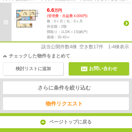
てアクセスできる、徒歩5分の...
6.6
万
円
(管理費・共益費 4,000円)
敷：0ヶ月｜礼：0ヶ月
所在階：2階
間取り：1LDK＋1S(納戸)
面積：30.40㎡
該当公開件数
4
棟 空き数
17
件
1-4
棟表示
チェックした物件をまとめて
検討リストに追加
お問い合わせ
さらに条件を絞り込む
物件リクエスト
ページトップに戻る